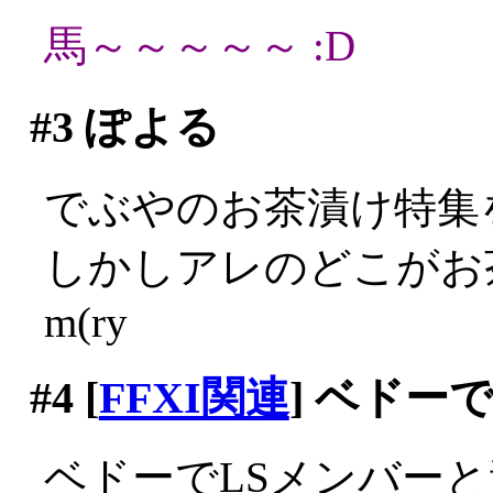
馬～～～～～ :D
#3
ぽよる
でぶやのお茶漬け特集
しかしアレのどこがお
m(ry
#4
[
FFXI関連
] ベドー
ベドーでLSメンバーと