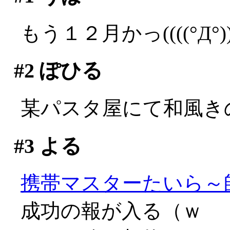
もう１２月かっ((((°Д°))
#2
ぽひる
某パスタ屋にて和風きの
#3
よる
携帯マスターたいら～
成功の報が入る（ｗ