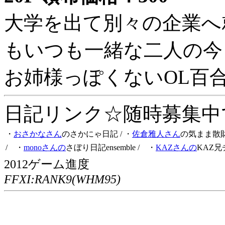
大学を出て別々の企業へ
もいつも一緒な二人の今
お姉様っぽくないOL百
日記リンク☆随時募集中です
・
おさかなさん
のさかにゃ日記
/ ・
佐倉雅人さん
の気まま散
/ ・
monoさんの
さぼり日記ensemble
/ ・
KAZさんの
KAZ兄
2012ゲーム進度
FFXI:RANK9(WHM95)