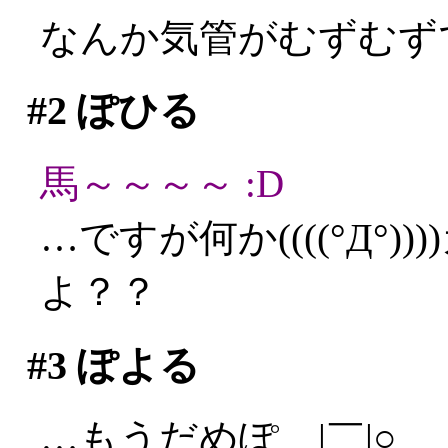
なんか気管がむずむず
#2
ぽひる
馬～～～～ :D
…ですが何か((((°Д°
よ？？
#3
ぽよる
…もうだめぽ＿|￣|○