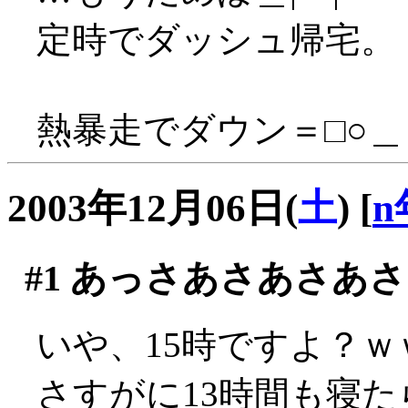
定時でダッシュ帰宅。
熱暴走でダウン＝□○＿
2003年12月06日(
土
)
[
n
#1
あっさあさあさあさ
いや、15時ですよ？ｗ
さすがに13時間も寝