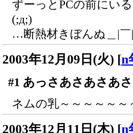
ずーっとPCの前にい
(;д;)
…断熱材きぼんぬ＿|￣|
2003年12月09日(火)
[
n
#1
あっさあさあさあさ
ネムの乳～～～～～～～(
2003年12月11日(木)
[
n