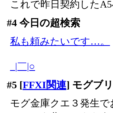
これで昨日契約したA54
#4
今日の超検索
私も頼みたいです…。
_|￣|○
#5
[
FFXI関連
] モグブ
モグ金庫クエ３発生で