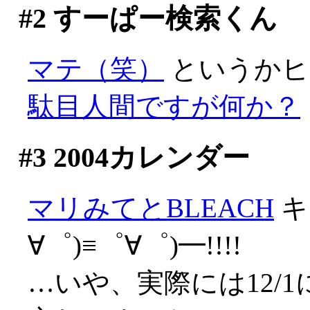
#2
すーぱー検索くん
マテ（笑）
というかヒ
駄目人間ですが何か？
#3
2004カレンダー
マリみてとBLEACH
キ
∀゜)≡゜∀゜)━!!!!
…いや、実際には12/