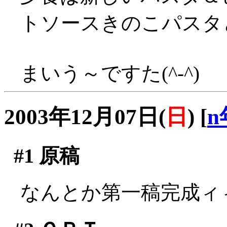
トソースきのこパスタと
まいう～ですた(^-^)
2003年12月07日(
日
)
[
n
#1
原稿
なんとか第一稿完成ィィ