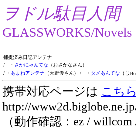
ヲドル駄目人間
GLASSWORKS/Novels
捕捉済み日記アンテナ
/ ・
さかにゃんてな
（おさかなさん）
/ ・
あまねアンテナ
（天野優さん）
/ ・
ダメあんてな
（じゅ
携帯対応ページは
こち
http://www2d.biglobe.ne.jp
（動作確認：ez / willcom 