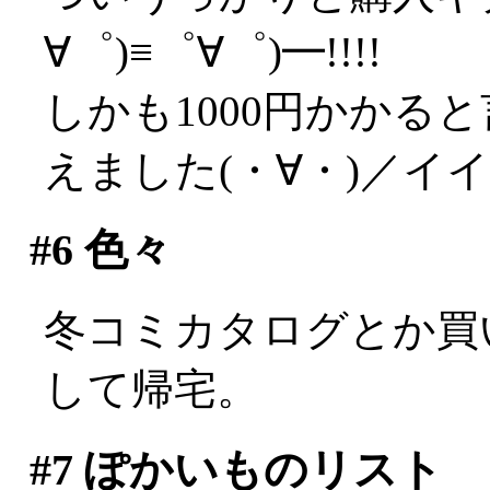
∀゜)≡゜∀゜)━!!!!
しかも1000円かかる
えました(・∀・)／イ
#6
色々
冬コミカタログとか買
して帰宅。
#7
ぽかいものリスト