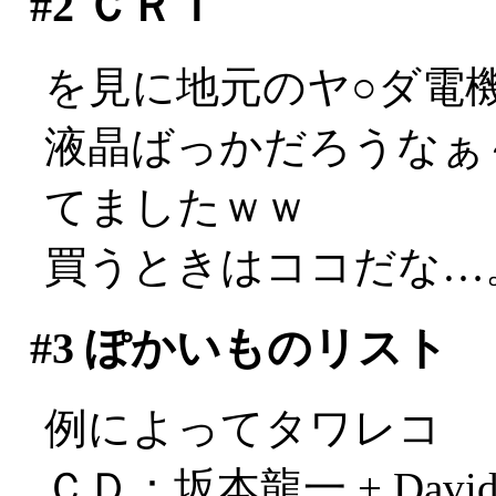
#2
ＣＲＴ
を見に地元のヤ○ダ電
液晶ばっかだろうなぁ
てましたｗｗ
買うときはココだな…
#3
ぽかいものリスト
例によってタワレコ
ＣＤ：坂本龍一 + David S