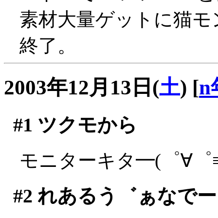
素材大量ゲットに猫モ
終了。
2003年12月13日(
土
)
[
n
#1
ツクモから
モニターキタ━(゜∀゜≡(
#2
れあるう゛ぁなでー