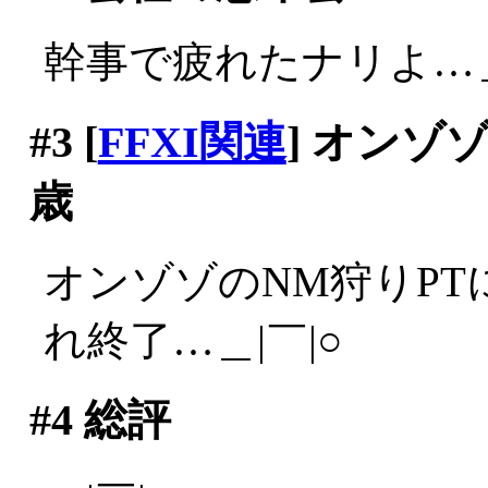
幹事で疲れたナリよ…＿
#3
[
FFXI関連
] オンゾ
歳
オンゾゾのNM狩りPT
れ終了…＿|￣|○
#4
総評