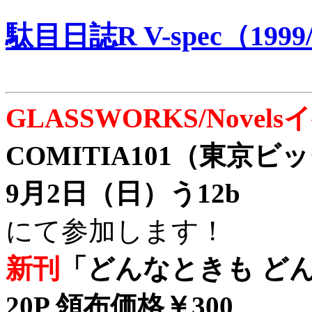
駄目日誌R V-spec（1999/
GLASSWORKS/Nove
COMITIA101（東京
9月2日（日）う12b
にて参加します！
新刊
「どんなときも どん
20P 領布価格￥300