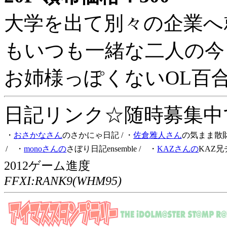
大学を出て別々の企業へ
もいつも一緒な二人の今
お姉様っぽくないOL百
日記リンク☆随時募集中です
・
おさかなさん
のさかにゃ日記
/ ・
佐倉雅人さん
の気まま散
/ ・
monoさんの
さぼり日記ensemble
/ ・
KAZさんの
KAZ兄
2012ゲーム進度
FFXI:RANK9(WHM95)