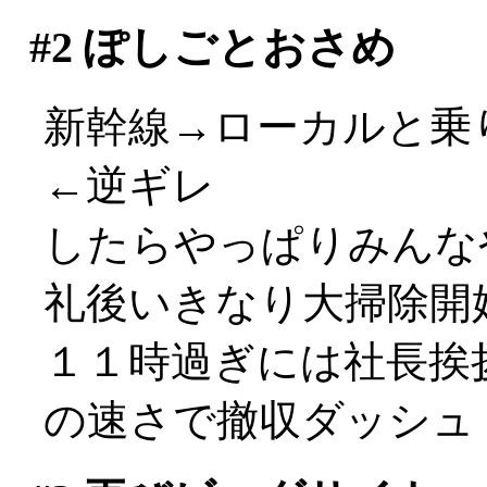
#2
ぽしごとおさめ
新幹線→ローカルと乗り
←逆ギレ
したらやっぱりみんな
礼後いきなり大掃除開
１１時過ぎには社長挨
の速さで撤収ダッシュ