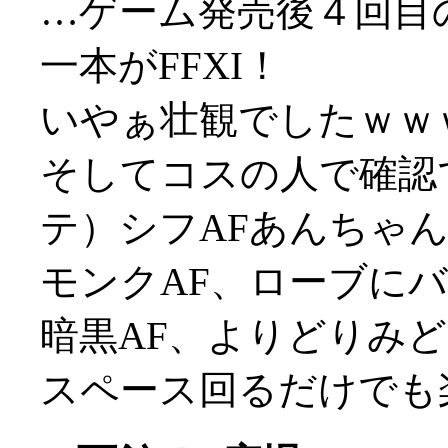
…ゲーム発売後４回目
一本がFFXI！
いやぁ壮観でしたｗｗ
そしてコスの人で確認
テ）シフAFあんちゃ
モンクAF、ローブに
暗黒AF、よりどりみ
スペース回るだけでも楽