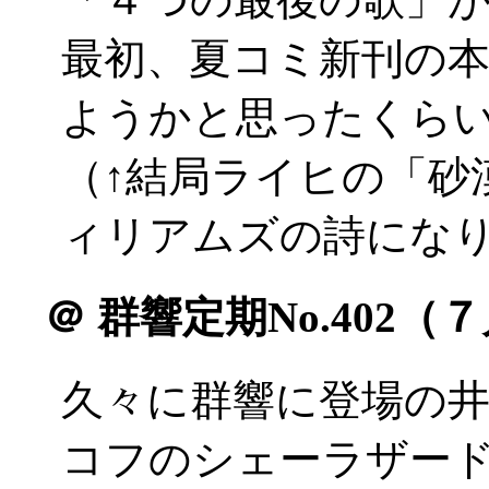
最初、夏コミ新刊の
ようかと思ったくらい(^
（↑結局ライヒの「砂漠
ィリアムズの詩にな
＠
群響定期No.402（
久々に群響に登場の井
コフのシェーラザー