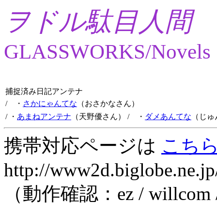
ヲドル駄目人間
GLASSWORKS/Novels
捕捉済み日記アンテナ
/ ・
さかにゃんてな
（おさかなさん）
/ ・
あまねアンテナ
（天野優さん）
/ ・
ダメあんてな
（じゅ
携帯対応ページは
こち
http://www2d.biglobe.ne.jp
（動作確認：ez / willcom 