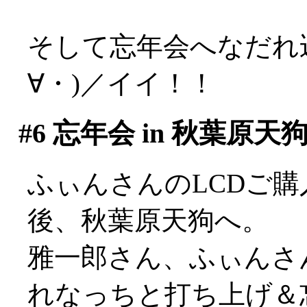
そして忘年会へなだれ
∀・)／イイ！！
#6
忘年会 in 秋葉原天
ふぃんさんのLCDご
後、秋葉原天狗へ。
雅一郎さん、ふぃんさ
れなっちと打ち上げ＆忘年