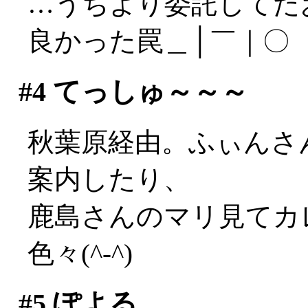
…うちより委託してた
良かった罠＿│￣｜〇
#4
てっしゅ～～～
秋葉原経由。ふぃんさ
案内したり、
鹿島さんのマリ見てカ
色々(^-^)
#5
ぽよる