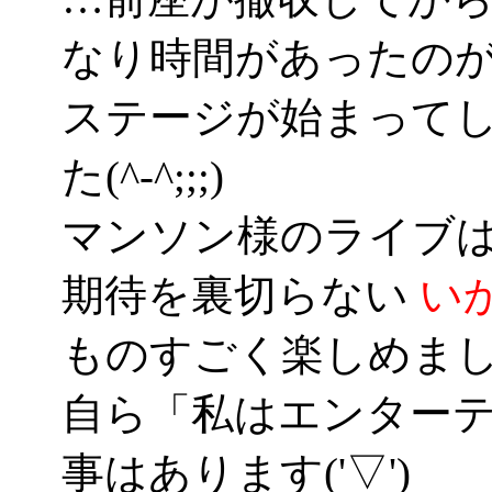
なり時間があったの
ステージが始まって
た(^-^;;;)
マンソン様のライブ
期待を裏切らない
い
ものすごく楽しめま
自ら「私はエンター
事はあります('▽')