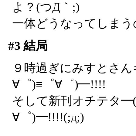
よ？(つД｀;)
一体どうなってしまう
#3
結局
９時過ぎにみすとさんキ
∀゜)≡゜∀゜)━!!!!
そして新刊オチテタ━(゜
∀゜)━!!!!(;д;)