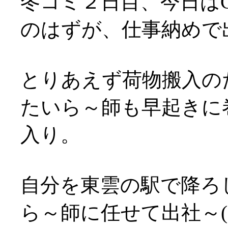
冬コミ２日目、今日はG
のはずが、仕事納めで出
とりあえず荷物搬入の
たいら～師も早起きに
入り。
自分を東雲の駅で降ろ
ら～師に任せて出社～(;д