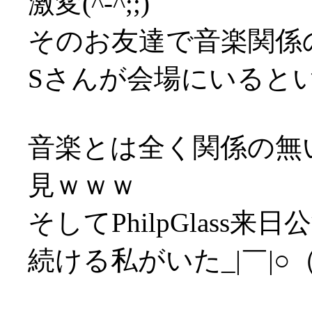
激変(^-^;;)
そのお友達で音楽関係
Sさんが会場にいるという
音楽とは全く関係の無
見ｗｗｗ
そしてPhilpGlas
続ける私がいた_|￣|