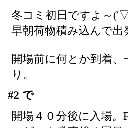
冬コミ初日ですよ～('▽'
早朝荷物積み込んで出
開場前に何とか到着、
り。
#2
で
開場４０分後に入場。F