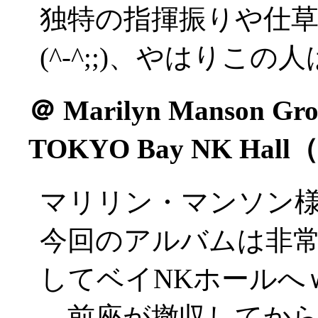
独特の指揮振りや仕
(^-^;;)、やはりこ
＠
Marilyn Manson Grot
TOKYO Bay NK Ha
マリリン・マンソン
今回のアルバムは非
してベイNKホールへ
…前座が撤収してか