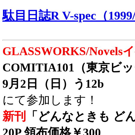
駄目日誌R V-spec（1999/
GLASSWORKS/Nove
COMITIA101（東京
9月2日（日）う12b
にて参加します！
新刊
「どんなときも どん
20P 領布価格￥300