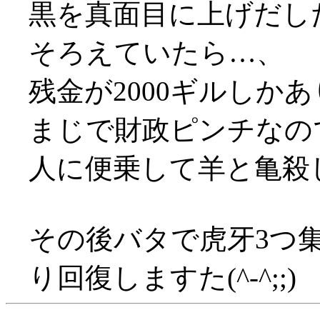
黒を真面目に上げだし
そろえていたら…、
残金が2000ギルしかあり
まじで財政ピンチなの
人に便乗して羊と亀殺し
その後バタで虎牙3つ
り回復しますた(^-^;;)