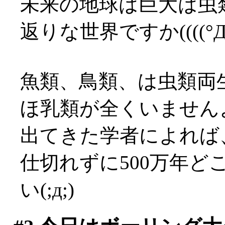
未来の地球は巨大は虫
返りな世界ですか((((°
魚類、鳥類、は虫類両
ほ乳類が全くいませんよ？
出てきた学者によれば
仕切れずに500万年
い(;д;)