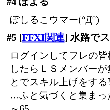
#4
ぽよる
ぽしるこウマー(°Д°)
#5
[
FFXI関連
] 水路で
ログインしてフレの皆
したらＬＳメンバーが
とでスキル上げをする
…ふと気づくと集まっ
～65。