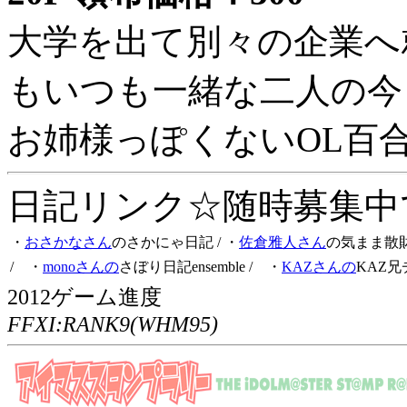
大学を出て別々の企業へ
もいつも一緒な二人の今
お姉様っぽくないOL百
日記リンク☆随時募集中です
・
おさかなさん
のさかにゃ日記
/ ・
佐倉雅人さん
の気まま散
/ ・
monoさんの
さぼり日記ensemble
/ ・
KAZさんの
KAZ兄
2012ゲーム進度
FFXI:RANK9(WHM95)