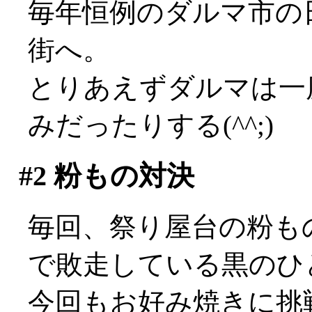
毎年恒例のダルマ市の
街へ。
とりあえずダルマは一度
みだったりする(^^;)
#2
粉もの対決
毎回、祭り屋台の粉も
で敗走している黒のひ
今回もお好み焼きに挑