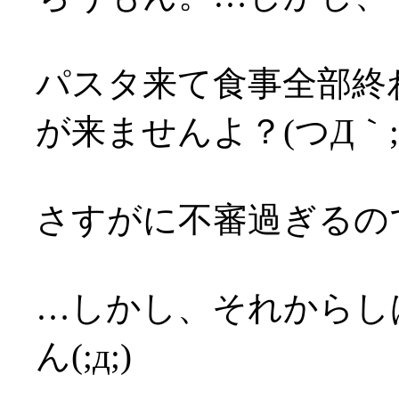
パスタ来て食事全部終
が来ませんよ？(つД｀;
さすがに不審過ぎるの
…しかし、それからし
ん(;д;)