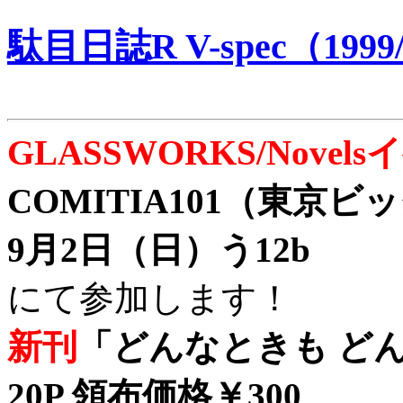
駄目日誌R V-spec（1999/
GLASSWORKS/Nove
COMITIA101（東京
9月2日（日）う12b
にて参加します！
新刊
「どんなときも どん
20P 領布価格￥300