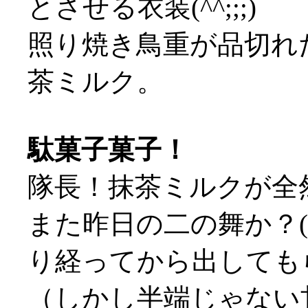
とさせる衣装(^^;;;)
照り焼き鳥重が品切れ
茶ミルク。
駄菓子菓子！
隊長！抹茶ミルクが全然
また昨日の二の舞か？(
り経ってから出してもら
（しかし半端じゃない甘さだ