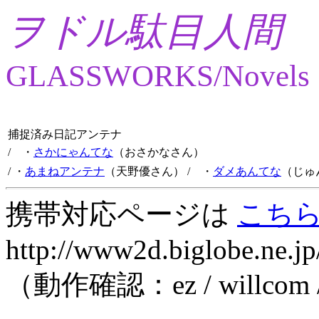
ヲドル駄目人間
GLASSWORKS/Novels
捕捉済み日記アンテナ
/ ・
さかにゃんてな
（おさかなさん）
/ ・
あまねアンテナ
（天野優さん）
/ ・
ダメあんてな
（じゅ
携帯対応ページは
こち
http://www2d.biglobe.ne.jp
（動作確認：ez / willcom 