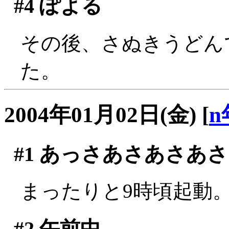
#4
ぽよる
その後、さぬきうどん
た。
2004年01月02日(金)
[
n
#1
あっさあさあさあさ
まったりと9時頃起動
#2
午前中