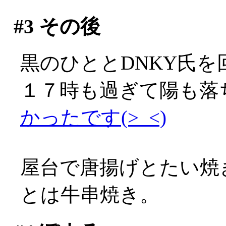
#3
その後
黒のひととDNKY氏
１７時も過ぎて陽も落
かったです(>_<)
屋台で唐揚げとたい焼き
とは牛串焼き。