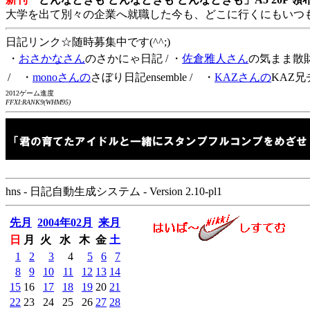
大学を出て別々の企業へ就職した今も、どこに行くにもいつ
日記リンク☆随時募集中です(^^;)
・
おさかなさん
のさかにゃ日記
/ ・
佐倉雅人さん
の気まま散
/ ・
monoさんの
さぼり日記ensemble
/ ・
KAZさんの
KAZ兄
2012ゲーム進度
FFXI:RANK9(WHM95)
hns - 日記自動生成システム - Version 2.10-pl1
先月
2004年02月
来月
日
月
火
水
木
金
土
1
2
3
4
5
6
7
8
9
10
11
12
13
14
15
16
17
18
19
20
21
22
23
24
25
26
27
28