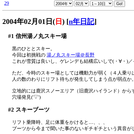
29
2004年02月01日(
日
)
[
n年日記
]
#1
信州湯ノ丸スキー場
黒のひととスキー。
今回は初挑戦の
湯ノ丸スキー場＠長野
これが雪質は良いし、ゲレンデも結構広いしで(・∀・)
ただ、今時のスキー場としては機動力が弱く（４人乗り
人の数のわりにリフト待ちが発生してしまう点が弱点か
立地的には鹿沢スノーエリア（旧鹿沢ハイランド）から
穴場発見('▽')
#2
スキーブーツ
リフト乗降時、足に体重をかけると…、、、
ブーツから今まで聞いた事のないギチギチという異音がしている事