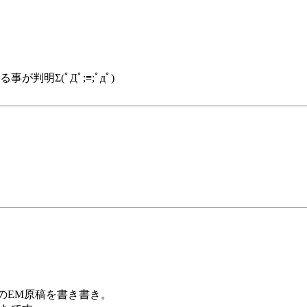
事が判明Σ(ﾟДﾟ;≡;ﾟдﾟ)
のEM原稿を書き書き。