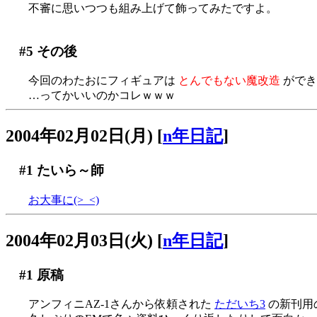
不審に思いつつも組み上げて飾ってみたですよ。
#5
その後
今回のわたおにフィギュアは
とんでもない魔改造
ができる
…ってかいいのかコレｗｗｗ
2004年02月02日(月)
[
n年日記
]
#1
たいら～師
お大事に(>_<)
2004年02月03日(火)
[
n年日記
]
#1
原稿
アンフィニAZ-1さんから依頼された
ただいち3
の新刊用