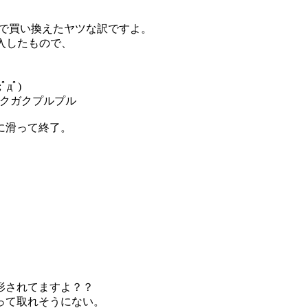
途中で買い換えたヤツな訳ですよ。
購入したもので、
дﾟ)
))ガクガクプルプル
に滑って終了。
形されてますよ？？
って取れそうにない。