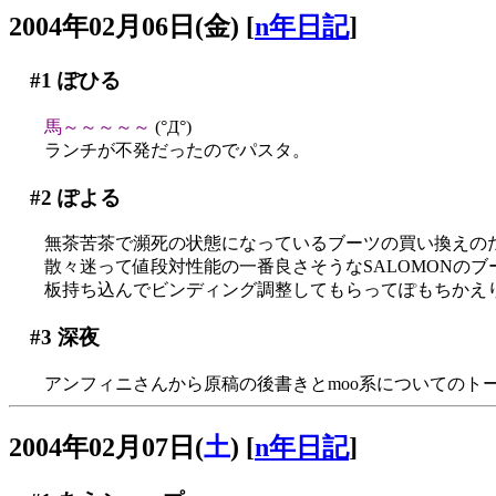
2004年02月06日(金)
[
n年日記
]
#1
ぽひる
馬～～～～～
(°Д°)
ランチが不発だったのでパスタ。
#2
ぽよる
無茶苦茶で瀕死の状態になっているブーツの買い換えの
散々迷って値段対性能の一番良さそうなSALOMONの
板持ち込んでビンディング調整してもらってぽもちかえり
#3
深夜
アンフィニさんから原稿の後書きとmoo系についてのト
2004年02月07日(
土
)
[
n年日記
]