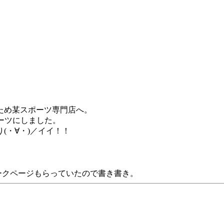
ため某スポーツ専門店へ。
ブーツにしました。
(・∀・)／イイ！！
ークページもらっていたので書き書き。