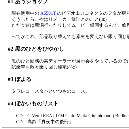
#1
あうショップ
現在使用中の
A5501T
のビデオ出力コネクタのフタが戻
そうしたら、やはりメーカー修理とのこと(;д;)
ただ今週は新潟行ったりしてムービー録画するんで、修
ってかこれ、部品取り替えても素材を変えない限り同じ事が
#2
黒のひとをひやかし
黒のひと勤務の某ディーラーが展示会をやっているのでひやか
試乗車を散々乗り回し帰宅(^^;;)
#3
ぽよる
タワレコ→スタバといつものコース。
#4
ぽかいものリスト
CD：G.Verdi REAUIEM Carlo Maria Giulini(cond.) Berliner
CD：高鈴「真夜中の後悔」