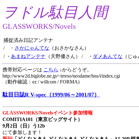
ヲドル駄目人間
GLASSWORKS/Novels
捕捉済み日記アンテナ
/ ・
さかにゃんてな
（おさかなさん）
/ ・
あまねアンテナ
（天野優さん）
/ ・
ダメあんてな
（じゅ
携帯対応ページは
こちら
↓からどうぞ。
http://www2d.biglobe.ne.jp/~irreso/neodame/hns/i/index.cgi
（動作確認：ez / willcom / FORMA)
駄目日誌R V-spec（1999/06～2001/07）
GLASSWORKS/Novelsイベント参加情報
COMITIA101（東京ビッグサイト）
9月2日（日）う12b
にて参加します！
新刊
「どんなときも どんなときも どんなときも」A5 20P 領布