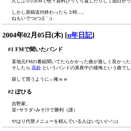
久しぶりのEMで色々資料ひっくり返したりして面白か
しかし原稿送付終わったら３時…。
ねもいでつ(つД｀;)
2004年02月05日(木)
[
n年日記
]
#1
FMで聞いたバンド
某地元FMの番組聞いてたらかかった曲が激しく良かっ
そしたら
高鈴
というバンドの真夜中の後悔という曲でし
探して買うように←俺ｗｗ
#2
ぽひる
吉野家。
並+サラダ+みそ汁で勝利（謎）
やはり代替メニューを頼んでいる人はいない(^-^;;;)