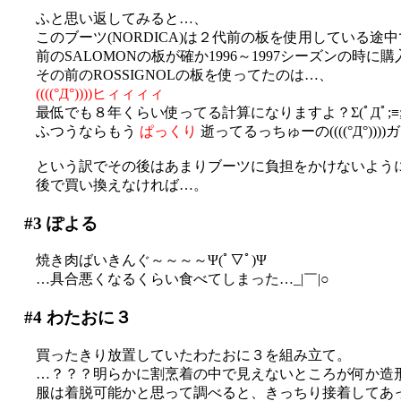
ふと思い返してみると…、
このブーツ(NORDICA)は２代前の板を使用している
前のSALOMONの板が確か1996～1997シーズンの時に
その前のROSSIGNOLの板を使ってたのは…、
((((°Д°))))ヒィィィィ
最低でも８年くらい使ってる計算になりますよ？Σ(ﾟДﾟ;≡;ﾟ
ふつうならもう
ぱっくり
逝ってるっちゅーの((((°Д°))
という訳でその後はあまりブーツに負担をかけないよう
後で買い換えなければ…。
#3
ぽよる
焼き肉ばいきんぐ～～～～Ψ(ﾟ▽ﾟ)Ψ
…具合悪くなるくらい食べてしまった…_|￣|○
#4
わたおに３
買ったきり放置していたわたおに３を組み立て。
…？？？明らかに割烹着の中で見えないところが何か造
服は着脱可能かと思って調べると、きっちり接着してあ