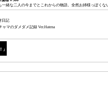
も一緒な二人の今までとこれからの物語。全然お姉様っぽくない
財日記
チャマのダメダメ記録 Ver.Hatena