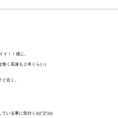
／イイ！！感じ。
は無く高速も２本くらい）
。
すぐ近く。
に気付く((((°Д°))))