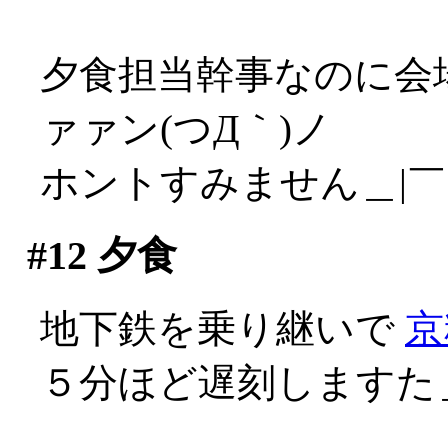
夕食担当幹事なのに会
ァァン(つД｀)ノ
ホントすみません＿|￣|
#12
夕食
地下鉄を乗り継いで
京
５分ほど遅刻しますた