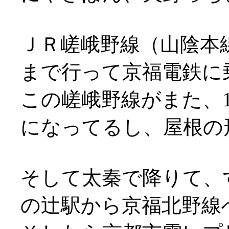
ＪＲ嵯峨野線（山陰本
まで行って京福電鉄に
この嵯峨野線がまた、
になってるし、屋根の形は変
そして太秦で降りて、
の辻駅から京福北野線