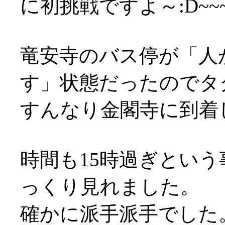
に初挑戦ですよ～:D~~~
竜安寺のバス停が「人
す」状態だったのでタ
すんなり金閣寺に到着し
時間も15時過ぎとい
っくり見れました。
確かに派手派手でした