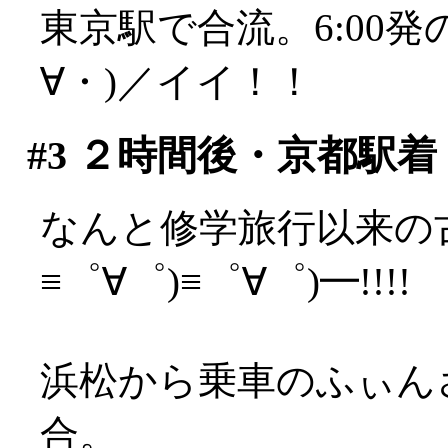
東京駅で合流。6:00
∀・)／イイ！！
#3
２時間後・京都駅着
なんと修学旅行以来の古
≡゜∀゜)≡゜∀゜)━!!!!
浜松から乗車のふぃん
合。