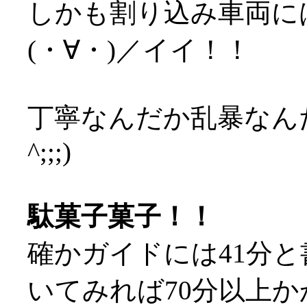
しかも割り込み車両に
(・∀・)／イイ！！
丁寧なんだか乱暴なんだ
^;;;)
駄菓子菓子！！
確かガイドには41分
いてみれば70分以上かか