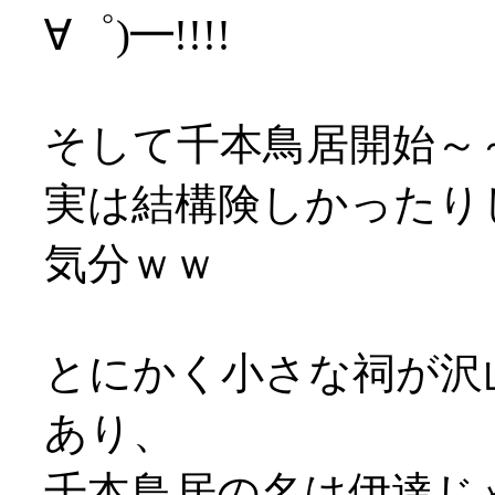
∀゜)━!!!!
そして千本鳥居開始～～～ 
実は結構険しかったり
気分ｗｗ
とにかく小さな祠が沢
あり、
千本鳥居の名は伊達じ