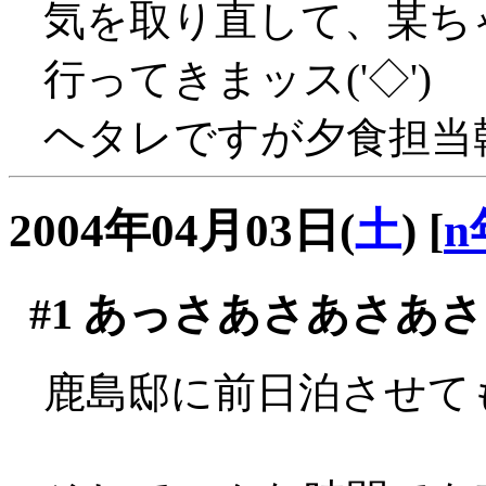
気を取り直して、某ち
行ってきまッス('◇')ゞ
ヘタレですが夕食担当幹事
2004年04月03日(
土
)
[
n
#1
あっさあさあさあさ
鹿島邸に前日泊させても