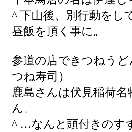
^ 下山後、別行動をし
昼飯を頂く事に。
参道の店できつねうど
つね寿司）
鹿島さんは伏見稲荷名
ん。
^ …なんと頭付きの