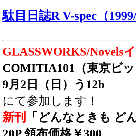
駄目日誌R V-spec（1999/
GLASSWORKS/Nove
COMITIA101（東京
9月2日（日）う12b
にて参加します！
新刊
「どんなときも どん
20P 領布価格￥300