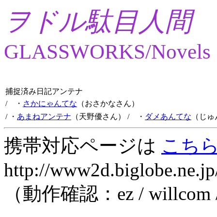
ヲドル駄目人間
GLASSWORKS/Novels
捕捉済み日記アンテナ
/ ・
さかにゃんてな
（おさかなさん）
/ ・
あまねアンテナ
（天野優さん）
/ ・
ダメあんてな
（じゅ
携帯対応ページは
こち
http://www2d.biglobe.ne.jp
（動作確認：ez / willcom 