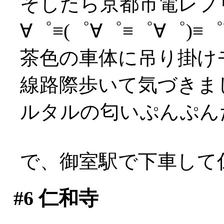
そしたら京都市電レプ
∀゜≡(゜∀゜≡゜∀゜)≡゜∀
茶色の車体に吊り掛けモ
線路際歩いて気づきま
ルタルの匂いぷんぷん
で、御室駅で下車して
#6
仁和寺