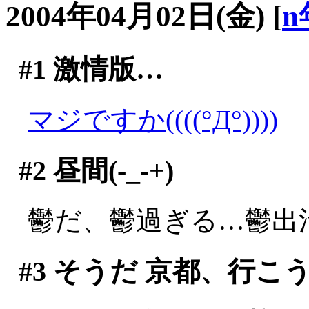
2004年04月02日(金)
[
n
#1
激情版…
マジですか((((°Д°))))
#2
昼間(-_-+)
鬱だ、鬱過ぎる…鬱出
#3
そうだ 京都、行こ