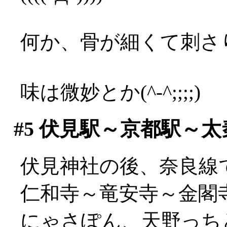
何か、骨が細くて刺さり
味は微妙とか(^-^;;;;)
#5
伏見駅～京都駅～太
伏見神社の後、奈良線
仁和寺～竜安寺～金閣
にゃさぽん、天野っち