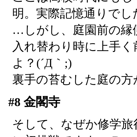
明。実際記憶通りでし
…しがし、庭園前の縁
入れ替わり時に上手く
よ？(´Д｀;)
裏手の苔むした庭の方
#8
金閣寺
そして、なぜか修学旅