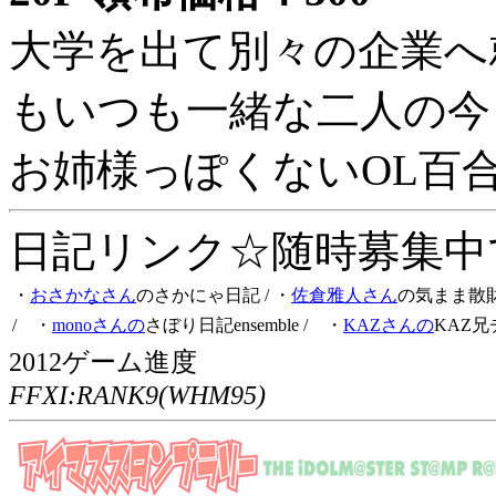
大学を出て別々の企業へ
もいつも一緒な二人の今
お姉様っぽくないOL百
日記リンク☆随時募集中です
・
おさかなさん
のさかにゃ日記
/ ・
佐倉雅人さん
の気まま散
/ ・
monoさんの
さぼり日記ensemble
/ ・
KAZさんの
KAZ兄
2012ゲーム進度
FFXI:RANK9(WHM95)