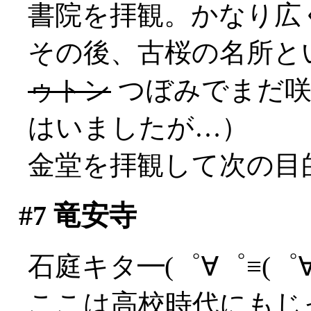
書院を拝観。かなり広
その後、古桜の名所と
ゥトン
つぼみでまだ咲
はいましたが…）
金堂を拝観して次の目
#7
竜安寺
石庭キタ━(゜∀゜≡(゜∀゜
ここは高校時代にもじ