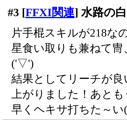
#3
[
FFXI関連
] 水路の
片手棍スキルが218な
星食い取りも兼ねて冑
('▽')
結果としてリーチが良い
上がりました！あとも
早くヘキサ打ちた～い('