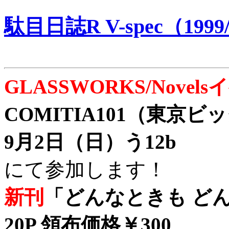
駄目日誌R V-spec（1999/
GLASSWORKS/Nove
COMITIA101（東京
9月2日（日）う12b
にて参加します！
新刊
「どんなときも どん
20P 領布価格￥300