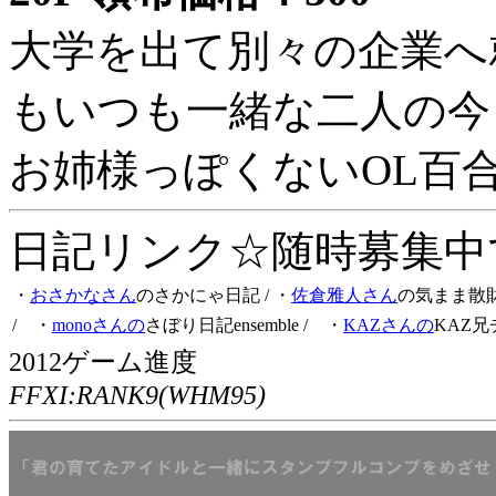
大学を出て別々の企業へ
もいつも一緒な二人の今
お姉様っぽくないOL百
日記リンク☆随時募集中です
・
おさかなさん
のさかにゃ日記
/ ・
佐倉雅人さん
の気まま散
/ ・
monoさんの
さぼり日記ensemble
/ ・
KAZさんの
KAZ兄
2012ゲーム進度
FFXI:RANK9(WHM95)