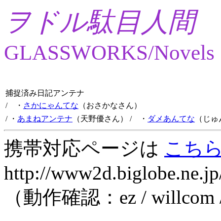
ヲドル駄目人間
GLASSWORKS/Novels
捕捉済み日記アンテナ
/ ・
さかにゃんてな
（おさかなさん）
/ ・
あまねアンテナ
（天野優さん）
/ ・
ダメあんてな
（じゅ
携帯対応ページは
こち
http://www2d.biglobe.ne.jp
（動作確認：ez / willcom 