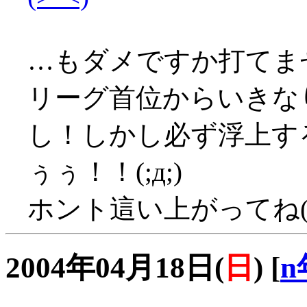
…もダメですか打てま
リーグ首位からいきな
し！しかし必ず浮上す
ぅぅ！！(;д;)
ホント這い上がってね(T
2004年04月18日(
日
)
[
n