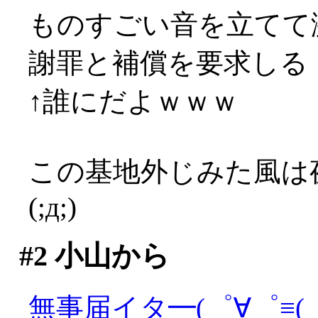
ものすごい音を立てて激
謝罪と補償を要求しる！！
↑誰にだよｗｗｗ
この基地外じみた風は
(;д;)
#2
小山から
無事届イタ━(゜∀゜≡(゜∀