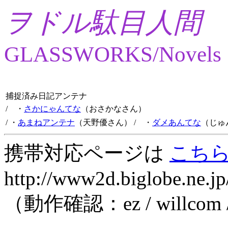
ヲドル駄目人間
GLASSWORKS/Novels
捕捉済み日記アンテナ
/ ・
さかにゃんてな
（おさかなさん）
/ ・
あまねアンテナ
（天野優さん）
/ ・
ダメあんてな
（じゅ
携帯対応ページは
こち
http://www2d.biglobe.ne.jp
（動作確認：ez / willcom 