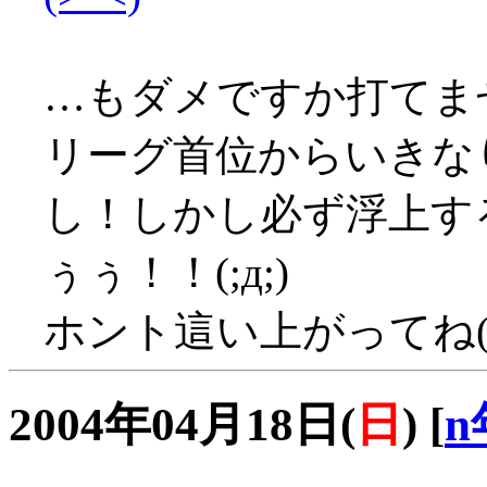
…もダメですか打てま
リーグ首位からいきな
し！しかし必ず浮上す
ぅぅ！！(;д;)
ホント這い上がってね(T
2004年04月18日(
日
)
[
n