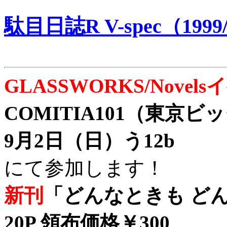
駄目日誌R V-spec（1999/
GLASSWORKS/Nove
COMITIA101（東京
9月2日（日）う12b
にて参加します！
新刊
「どんなときも どん
20P 領布価格￥300