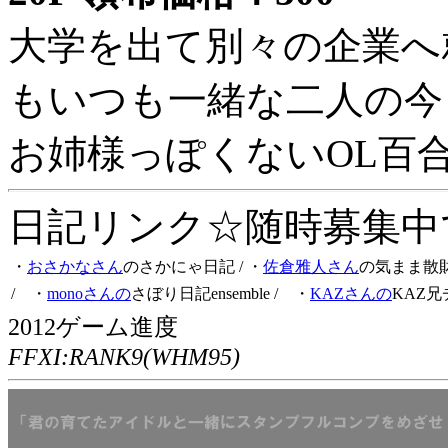
大学を出て別々の企業へ
もいつも一緒な二人の今
お姉様っぽくないOL百
日記リンク☆随時募集中です
・
おさかなさん
のさかにゃ日記
/ ・
佐倉雅人さん
の気まま散
/ ・
monoさんの
さぼり日記ensemble
/ ・
KAZさんの
KAZ兄
2012ゲーム進度
FFXI:RANK9(WHM95)