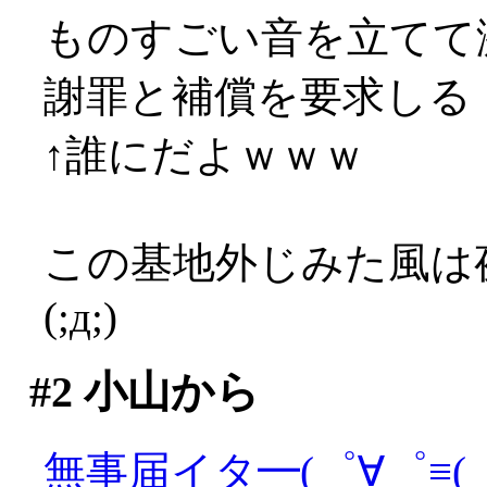
ものすごい音を立てて激
謝罪と補償を要求しる！！
↑誰にだよｗｗｗ
この基地外じみた風は
(;д;)
#2
小山から
無事届イタ━(゜∀゜≡(゜∀