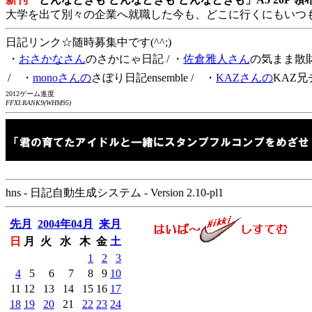
大学を出て別々の企業へ就職した今も、どこに行くにもいつ
日記リンク☆随時募集中です(^^;)
・
おさかなさん
のさかにゃ日記
/ ・
佐倉雅人さん
の気まま散
/ ・
monoさんの
さぼり日記ensemble
/ ・
KAZさんの
KAZ兄
2012ゲーム進度
FFXI:RANK9(WHM95)
hns - 日記自動生成システム - Version 2.10-pl1
先月
2004年04月
来月
日
月
火
水
木
金
土
1
2
3
4
5
6
7
8
9
10
11
12
13
14
15
16
17
18
19
20
21
22
23
24