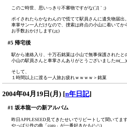
このご時世、思いっきり不審物ですがな(´Д｀;)
ポイされたらかなわんので慌てて駅員さんに遺失物届出
車掌サン一人だけなので、捜索は終点の小山に着いてか
お手数おかけします(;д;)
#5
帰宅後
駅から連絡入り、十万石銘菓は小山で無事保護されたと
小山の駅員さんと車掌さんありがとうございましたm(__)
そして、
１時間以上に渡る一人旅お疲れｗｗｗｗ＞銘菓
2004年04月19日(月)
[
n年日記
]
#1
坂本龍一の新アルバム
昨日APPLESEED見てきたせいでリピートして聞いてま
やっぱり件の曲「coro」が一番好きかも(^-^;)