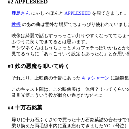
#2
APPLESEED
鹿島さん
にゃしゃぽんと
APPLESEED
を観てきました。
教授
のあの曲は意外な場所でちょっぴり使われていました(^
映像は綺麗で話もすっっっごい判りやすくなっててちょ
ふつうに良くできてるとは思います。
ヨシツネくんはもうちょっとメカフェチっぽいかもとか
見てるうちに「あ～こういう設定もあったな」とか思い出しまし
#3
鉄の悪魔を叩いて砕く
それより、上映前の予告にあった
キャシャーン
に話題集
このキャスト陣は、この映像美は一体何？！ってくらい
及川光博こういう役が似合い過ぎだな(^-^;;;)
#4
十万石銘菓
帰りに十万石ふくさやで買った十万石銘菓詰め合わせで
乗り換えた両毛線車内に置き忘れてきましたYO（号泣）