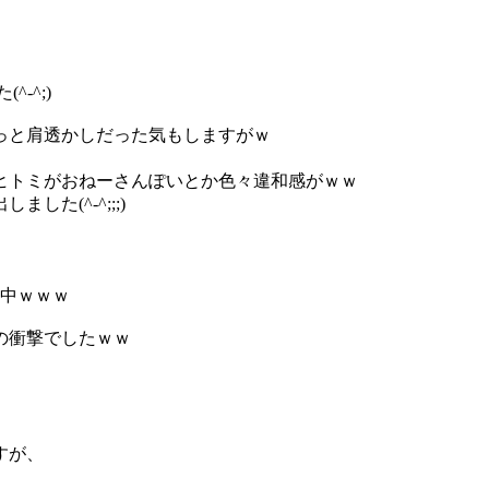
-^;)
っと肩透かしだった気もしますがｗ
ヒトミがおねーさんぽいとか色々違和感がｗｗ
た(^-^;;;)
中ｗｗｗ
の衝撃でしたｗｗ
すが、