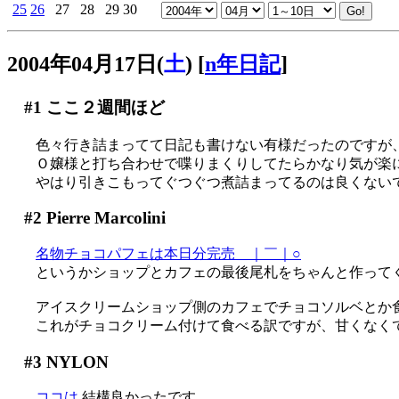
25
26
27
28
29
30
2004年04月17日(
土
)
[
n年日記
]
#1
ここ２週間ほど
色々行き詰まってて日記も書けない有様だったのですが
Ｏ嬢様と打ち合わせで喋りまくりしてたらかなり気が楽
やはり引きこもってぐつぐつ煮詰まってるのは良くないです
#2
Pierre Marcolini
名物チョコパフェは本日分完売＿｜￣｜○
というかショップとカフェの最後尾札をちゃんと作って
アイスクリームショップ側のカフェでチョコソルベとか
これがチョコクリーム付けて食べる訳ですが、甘くなくて
#3
NYLON
ココは
結構良かったです。