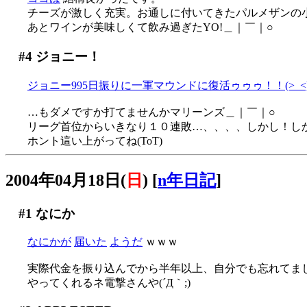
チーズが激しく充実。お通しに付いてきたパルメザンの小ブ
あとワインが美味しくて飲み過ぎたYO!＿｜￣｜○
#4
ジョニー！
ジョニー995日振りに一軍マウンドに復活ゥゥゥ！！(>_<
…もダメですか打てませんかマリーンズ＿｜￣｜○
リーグ首位からいきなり１０連敗…、、、、しかし！しかし
ホント這い上がってね(ToT)
2004年04月18日(
日
)
[
n年日記
]
#1
なにか
なにかが
届いた
ようだ
ｗｗｗ
実際代金を振り込んでから半年以上、自分でも忘れてま
やってくれるネ電撃さんや(´Д｀;)