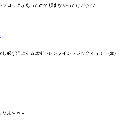
ロックがあったので頼まなかったけど(^-^;)
)
必ず浮上するはずバレンタインマジックぅぅ！！(;д;)
したよｗｗｗ