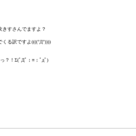
吹きすさんでますよ？
すよ((((°Д°))))
Σ(ﾟДﾟ；≡；ﾟдﾟ)