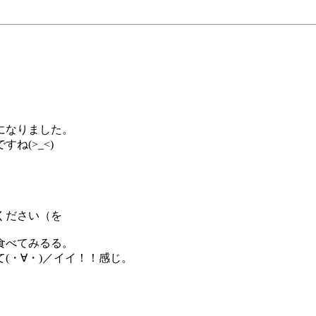
、
になりました。
ね(>_<)
ください（を
食べてみるる。
(・∀・)／イイ！！感じ。