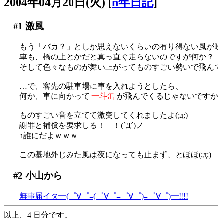
2004年04月20日(火)
[
n年日記
]
#1
激風
もう「バカ？」としか思えないくらいの有り得ない風が
車も、橋の上とかだと真っ直ぐ走らないのですが何か？
そして色々なものが舞い上がってものすごい勢いで飛んでくる訳で
…で、客先の駐車場に車を入れようとしたら、
何か、車に向かって
一斗缶
が飛んでくるじゃないですかっ？！
ものすごい音を立てて激突してくれましたよ(;д;)
謝罪と補償を要求しる！！！(`Д´)ノ
↑誰にだよｗｗｗ
この基地外じみた風は夜になっても止まず、とほほ(;д;)
#2
小山から
無事届イタ━(゜∀゜≡(゜∀゜≡゜∀゜)≡゜∀゜)━!!!!
以上、4 日分です。