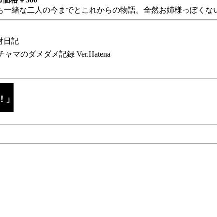
も一緒な二人の今までとこれからの物語。全然お姉様っぽくない
財日記
チャマのダメダメ記録 Ver.Hatena