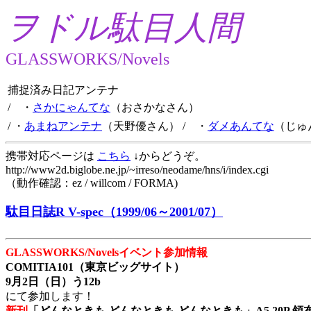
ヲドル駄目人間
GLASSWORKS/Novels
捕捉済み日記アンテナ
/ ・
さかにゃんてな
（おさかなさん）
/ ・
あまねアンテナ
（天野優さん）
/ ・
ダメあんてな
（じゅ
携帯対応ページは
こちら
↓からどうぞ。
http://www2d.biglobe.ne.jp/~irreso/neodame/hns/i/index.cgi
（動作確認：ez / willcom / FORMA)
駄目日誌R V-spec（1999/06～2001/07）
GLASSWORKS/Novelsイベント参加情報
COMITIA101（東京ビッグサイト）
9月2日（日）う12b
にて参加します！
新刊
「どんなときも どんなときも どんなときも」A5 20P 領布