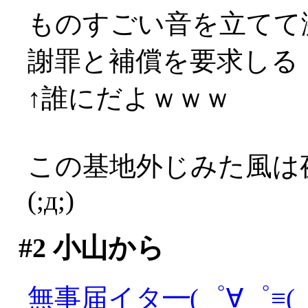
ものすごい音を立てて激
謝罪と補償を要求しる！！
↑誰にだよｗｗｗ
この基地外じみた風は
(;д;)
#2
小山から
無事届イタ━(゜∀゜≡(゜∀