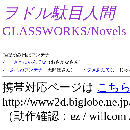
ヲドル駄目人間
GLASSWORKS/Novels
捕捉済み日記アンテナ
/ ・
さかにゃんてな
（おさかなさん）
/ ・
あまねアンテナ
（天野優さん）
/ ・
ダメあんてな
（じゅ
携帯対応ページは
こち
http://www2d.biglobe.ne.jp
（動作確認：ez / willcom 