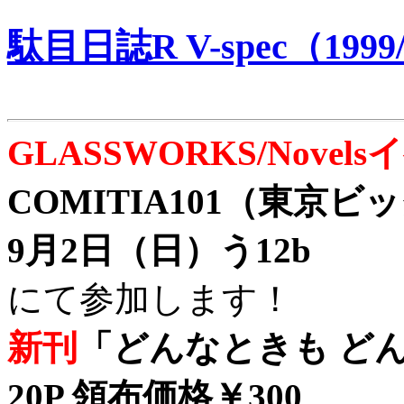
駄目日誌R V-spec（1999/
GLASSWORKS/Nove
COMITIA101（東京
9月2日（日）う12b
にて参加します！
新刊
「どんなときも どん
20P 領布価格￥300