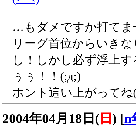
…もダメですか打てま
リーグ首位からいきな
し！しかし必ず浮上す
ぅぅ！！(;д;)
ホント這い上がってね(T
2004年04月18日(
日
)
[
n