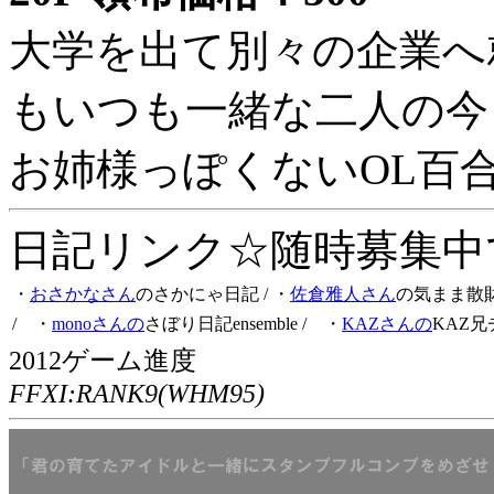
大学を出て別々の企業へ
もいつも一緒な二人の今
お姉様っぽくないOL百
日記リンク☆随時募集中です
・
おさかなさん
のさかにゃ日記
/ ・
佐倉雅人さん
の気まま散
/ ・
monoさんの
さぼり日記ensemble
/ ・
KAZさんの
KAZ兄
2012ゲーム進度
FFXI:RANK9(WHM95)