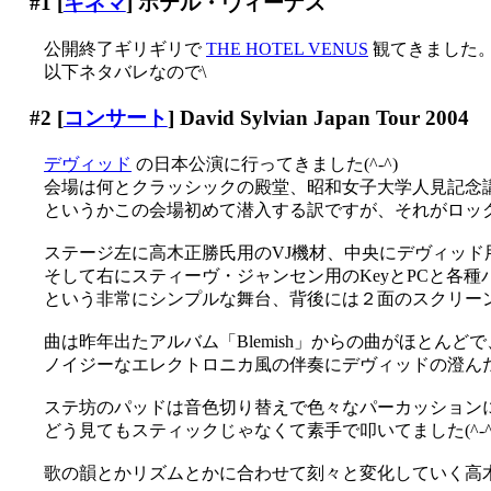
#1
[
キネマ
] ホテル・ヴィーナス
公開終了ギリギリで
THE HOTEL VENUS
観てきました
以下ネタバレなので\
#2
[
コンサート
] David Sylvian Japan Tour 2004
デヴィッド
の日本公演に行ってきました(^-^)
会場は何とクラッシックの殿堂、昭和女子大学人見記念講堂(
というかこの会場初めて潜入する訳ですが、それがロック畑の公
ステージ左に高木正勝氏用のVJ機材、中央にデヴィッド用
そして右にスティーヴ・ジャンセン用のKeyとPCと各
という非常にシンプルな舞台、背後には２面のスクリー
曲は昨年出たアルバム「Blemish」からの曲がほとんどで
ノイジーなエレクトロニカ風の伴奏にデヴィッドの澄んだ声
ステ坊のパッドは音色切り替えで色々なパーカッション
どう見てもスティックじゃなくて素手で叩いてました(^-^;;
歌の韻とかリズムとかに合わせて刻々と変化していく高