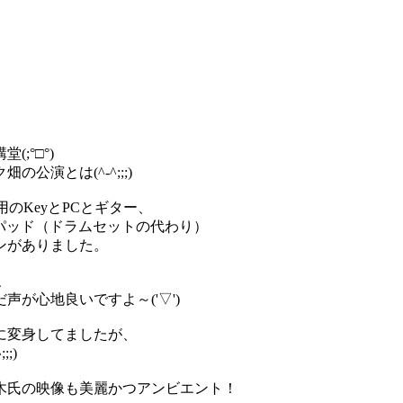
。
;°□°)
演とは(^-^;;;)
のKeyとPCとギター、
種パッド（ドラムセットの代わり）
ンがありました。
、
が心地良いですよ～('▽')
に変身してましたが、
;)
木氏の映像も美麗かつアンビエント！