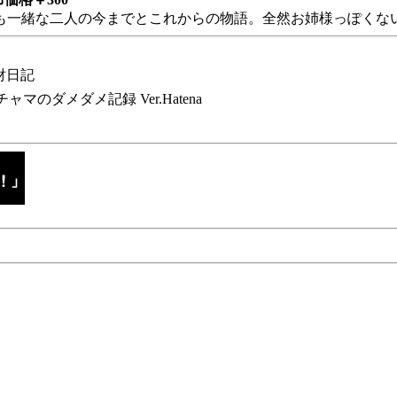
も一緒な二人の今までとこれからの物語。全然お姉様っぽくない
財日記
チャマのダメダメ記録 Ver.Hatena