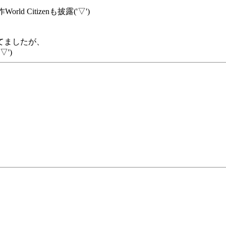
Citizenも披露('▽')
てましたが、
')