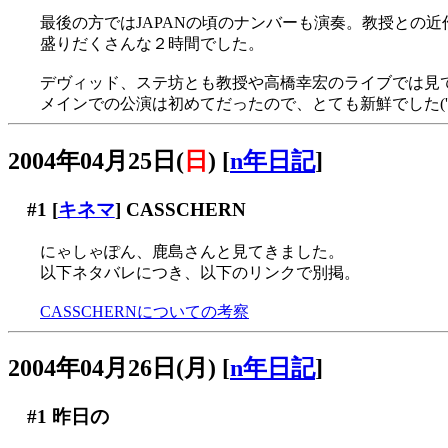
最後の方ではJAPANの頃のナンバーも演奏。教授との近作World 
盛りだくさんな２時間でした。
デヴィッド、ステ坊とも教授や高橋幸宏のライブでは見
メインでの公演は初めてだったので、とても新鮮でした('▽
2004年04月25日(
日
)
[
n年日記
]
#1
[
キネマ
] CASSCHERN
にゃしゃぽん、鹿島さんと見てきました。
以下ネタバレにつき、以下のリンクで別掲。
CASSCHERNについての考察
2004年04月26日(月)
[
n年日記
]
#1
昨日の