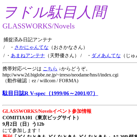
ヲドル駄目人間
GLASSWORKS/Novels
捕捉済み日記アンテナ
/ ・
さかにゃんてな
（おさかなさん）
/ ・
あまねアンテナ
（天野優さん）
/ ・
ダメあんてな
（じゅ
携帯対応ページは
こちら
↓からどうぞ。
http://www2d.biglobe.ne.jp/~irreso/neodame/hns/i/index.cgi
（動作確認：ez / willcom / FORMA)
駄目日誌R V-spec（1999/06～2001/07）
GLASSWORKS/Novelsイベント参加情報
COMITIA101（東京ビッグサイト）
9月2日（日）う12b
にて参加します！
新刊
「どんなときも どんなときも どんなときも」A5 20P 領布