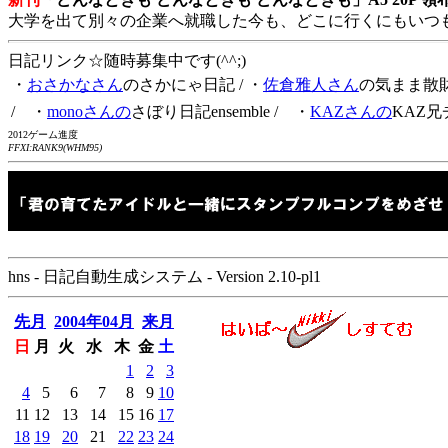
大学を出て別々の企業へ就職した今も、どこに行くにもいつ
日記リンク☆随時募集中です(^^;)
・
おさかなさん
のさかにゃ日記
/ ・
佐倉雅人さん
の気まま散
/ ・
monoさんの
さぼり日記ensemble
/ ・
KAZさんの
KAZ兄
2012ゲーム進度
FFXI:RANK9(WHM95)
hns - 日記自動生成システム - Version 2.10-pl1
先月
2004年04月
来月
日
月
火
水
木
金
土
1
2
3
4
5
6
7
8
9
10
11
12
13
14
15
16
17
18
19
20
21
22
23
24