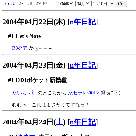
25
26
27
28
29
30
2004年04月22日(木)
[
n年日記
]
#1
Let's Note
R3発売
かぁ～～～
2004年04月23日(金)
[
n年日記
]
#1
DDIポケット新機種
たいら～師
のところから
京セラK3001V
発表('▽')
むむぅ、これはよさそうですなっ！
2004年04月24日(
土
)
[
n年日記
]