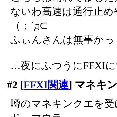
ないわ高速は通行止め
（；´д⊂
ふぃんさんは無事かっ
…夜にふつうにFFXIにい
#2
[
FFXI関連
] マネキ
噂のマネキンクエを受