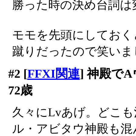
勝った時の決め台詞は変わ
モモを先頭にしておく
蹴りだったので笑いま
#2
[
FFXI関連
] 神殿で
72歳
久々にLvあげ。どこ
ル・アビタウ神殿も混