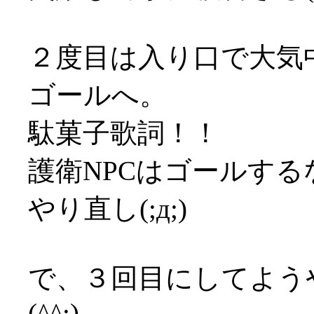
２度目は入り口で大気
ゴールへ。
駄菓子歌詞！！
護衛NPCはゴールす
やり直し(;д;)
で、３回目にしてよう
(^^;)