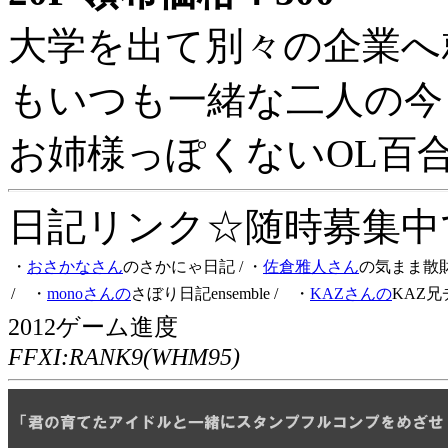
大学を出て別々の企業へ
もいつも一緒な二人の今
お姉様っぽくないOL百
日記リンク☆随時募集中です
・
おさかなさん
のさかにゃ日記
/ ・
佐倉雅人さん
の気まま散
/ ・
monoさんの
さぼり日記ensemble
/ ・
KAZさんの
KAZ兄
2012ゲーム進度
FFXI:RANK9(WHM95)