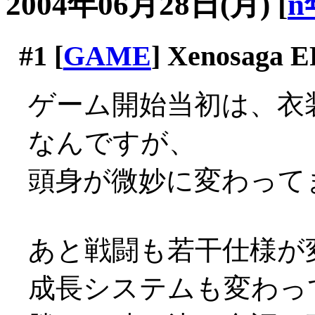
2004年06月28日(月)
[
n
#1
[
GAME
] Xenosaga E
ゲーム開始当初は、衣
なんですが、
頭身が微妙に変わってます
あと戦闘も若干仕様が
成長システムも変わっ