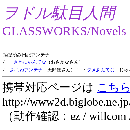
ヲドル駄目人間
GLASSWORKS/Novels
捕捉済み日記アンテナ
/ ・
さかにゃんてな
（おさかなさん）
/ ・
あまねアンテナ
（天野優さん）
/ ・
ダメあんてな
（じゅ
携帯対応ページは
こち
http://www2d.biglobe.ne.jp
（動作確認：ez / willcom 