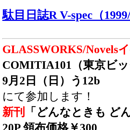
駄目日誌R V-spec（1999/
GLASSWORKS/Nove
COMITIA101（東京
9月2日（日）う12b
にて参加します！
新刊
「どんなときも どん
20P 領布価格￥300