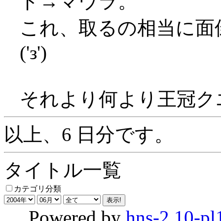
ド→マウラ。
これ、取るの相当に面
('з')
それより何より王冠ク
以上、6 日分です。
タイトル一覧
カテゴリ分類
Powered by
hns-2.10-pl