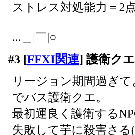
ストレス対処能力＝2
...＿|￣|○
#3
[
FFXI関連
] 護衛ク
リージョン期間過ぎて
でバス護衛クエ。
最初運良く護衛するN
失敗して芋に殺害さる(ﾟД