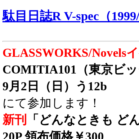
駄目日誌R V-spec（1999/
GLASSWORKS/Nove
COMITIA101（東京
9月2日（日）う12b
にて参加します！
新刊
「どんなときも どん
20P 領布価格￥300