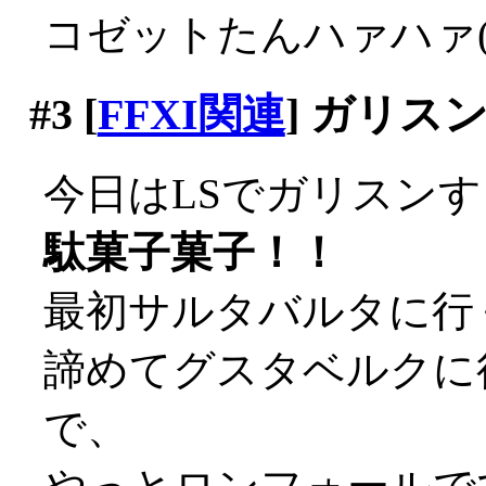
コゼットたんハァハァ(*
#3
[
FFXI関連
] ガリス
今日はLSでガリスン
駄菓子菓子！！
最初サルタバルタに行く
諦めてグスタベルクに行
で、