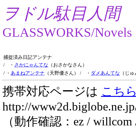
ヲドル駄目人間
GLASSWORKS/Novels
捕捉済み日記アンテナ
/ ・
さかにゃんてな
（おさかなさん）
/ ・
あまねアンテナ
（天野優さん）
/ ・
ダメあんてな
（じゅ
携帯対応ページは
こち
http://www2d.biglobe.ne.jp
（動作確認：ez / willcom 