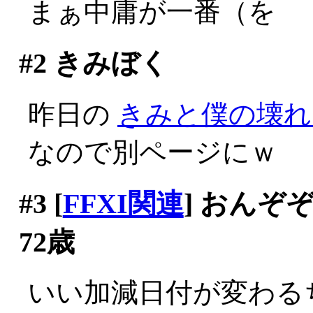
まぁ中庸が一番（を
#2
きみぼく
昨日の
きみと僕の壊れ
なので別ページにｗ
#3
[
FFXI関連
] おん
72歳
いい加減日付が変わる