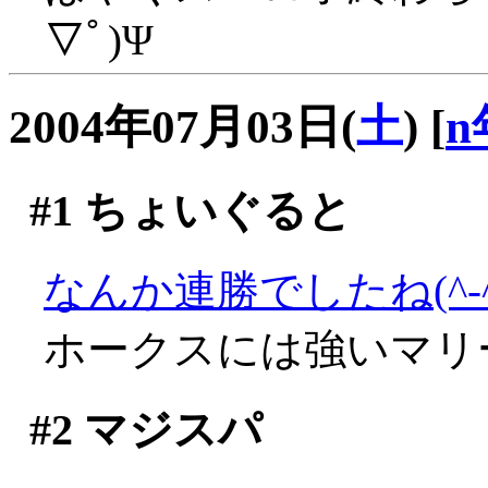
▽ﾟ)Ψ
2004年07月03日(
土
)
[
n
#1
ちょいぐると
なんか連勝でしたね(^-^;
ホークスには強いマリ
#2
マジスパ