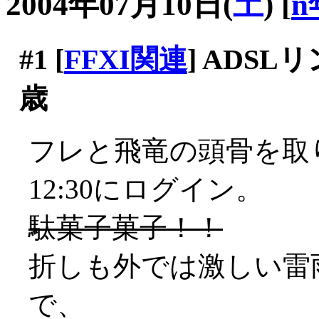
2004年07月10日(
土
)
[
n
#1
[
FFXI関連
] ADS
歳
フレと飛竜の頭骨を取
12:30にログイン。
駄菓子菓子！！
折しも外では激しい雷雨
で、