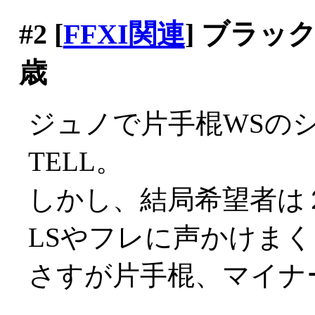
#2
[
FFXI関連
] ブラッ
歳
ジュノで片手棍WSの
TELL。
しかし、結局希望者は
LSやフレに声かけまくり
さすが片手棍、マイナー