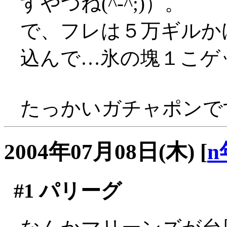
すやつね(^-^;)）。
で、フレは５万ギルか
込んで…氷の塊１こゲッツヽ
たっかいガチャポンです
2004年07月08日(木)
[
n
#1
パリーグ