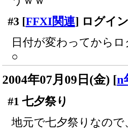
うｗｗ
#3
[
FFXI関連
] ログイ
日付が変わってからロ
○
2004年07月09日(金)
[
n
#1
七夕祭り
地元で七夕祭りなので