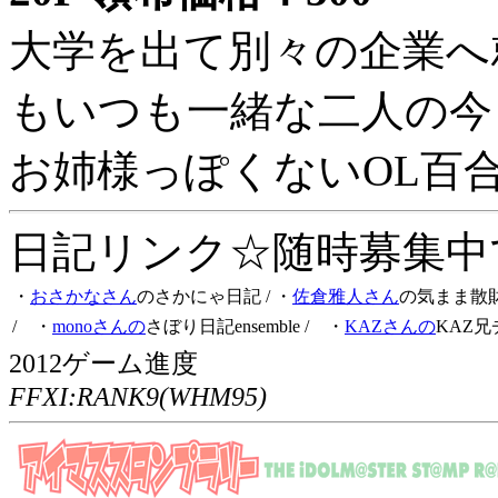
大学を出て別々の企業へ
もいつも一緒な二人の今
お姉様っぽくないOL百
日記リンク☆随時募集中です
・
おさかなさん
のさかにゃ日記
/ ・
佐倉雅人さん
の気まま散
/ ・
monoさんの
さぼり日記ensemble
/ ・
KAZさんの
KAZ兄
2012ゲーム進度
FFXI:RANK9(WHM95)