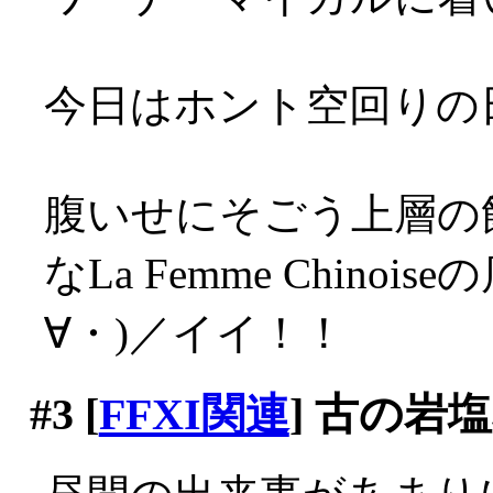
今日はホント空回りの日だ
腹いせにそごう上層の
なLa Femme Chin
∀・)／イイ！！
#3
[
FFXI関連
] 古の岩