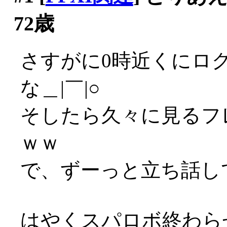
72歳
さすがに0時近くにロ
な＿|￣|○
そしたら久々に見るフ
ｗｗ
で、ずーっと立ち話して
はやくスパロボ終わら