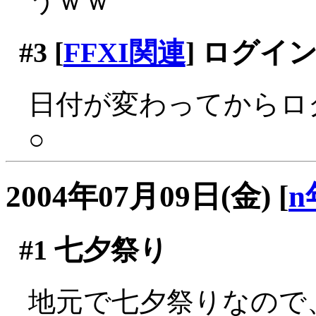
うｗｗ
#3
[
FFXI関連
] ログイ
日付が変わってからロ
○
2004年07月09日(金)
[
n
#1
七夕祭り
地元で七夕祭りなので