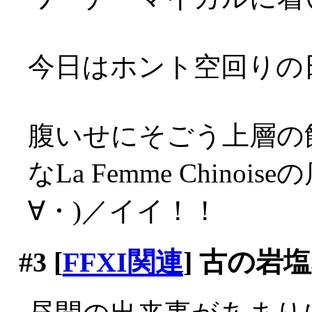
今日はホント空回りの日だ
腹いせにそごう上層の
なLa Femme Chin
∀・)／イイ！！
#3
[
FFXI関連
] 古の岩