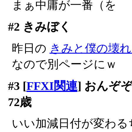
まぁ中庸が一番（を
#2
きみぼく
昨日の
きみと僕の壊れ
なので別ページにｗ
#3
[
FFXI関連
] おん
72歳
いい加減日付が変わる