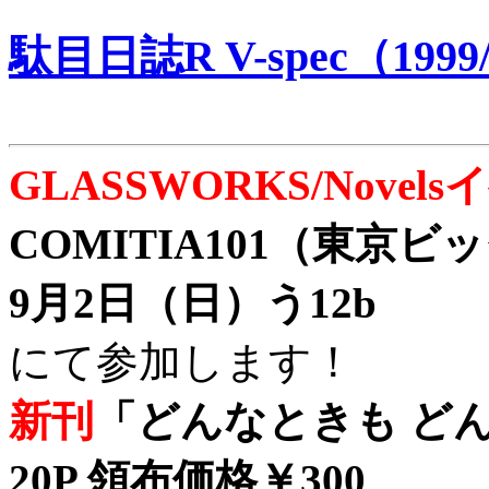
駄目日誌R V-spec（1999/
GLASSWORKS/Nove
COMITIA101（東京
9月2日（日）う12b
にて参加します！
新刊
「どんなときも どん
20P 領布価格￥300