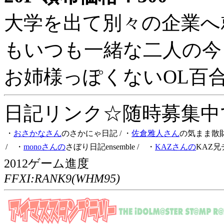
大学を出て別々の企業へ
もいつも一緒な二人の今
お姉様っぽくないOL百
日記リンク☆随時募集中です
・
おさかなさん
のさかにゃ日記
/ ・
佐倉雅人さん
の気まま散
/ ・
monoさんの
さぼり日記ensemble
/ ・
KAZさんの
KAZ兄
2012ゲーム進度
FFXI:RANK9(WHM95)