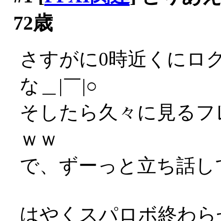
72歳
さすがに0時近くにロ
な＿|￣|○
そしたら久々に見るフ
ｗｗ
で、ずーっと立ち話して
はやくスパロボ終わら