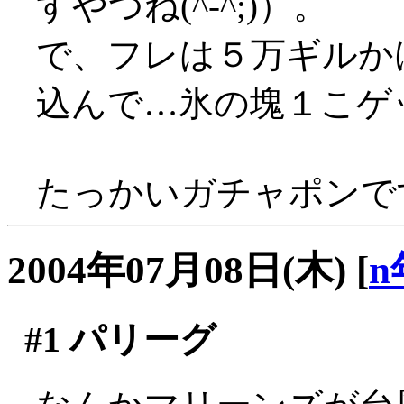
すやつね(^-^;)）。
で、フレは５万ギルか
込んで…氷の塊１こゲッツヽ
たっかいガチャポンです
2004年07月08日(木)
[
n
#1
パリーグ