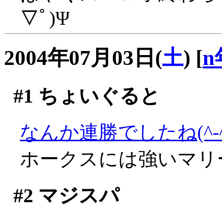
▽ﾟ)Ψ
2004年07月03日(
土
)
[
n
#1
ちょいぐると
なんか連勝でしたね(^-^;
ホークスには強いマリ
#2
マジスパ