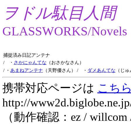
ヲドル駄目人間
GLASSWORKS/Novels
捕捉済み日記アンテナ
/ ・
さかにゃんてな
（おさかなさん）
/ ・
あまねアンテナ
（天野優さん）
/ ・
ダメあんてな
（じゅ
携帯対応ページは
こち
http://www2d.biglobe.ne.jp
（動作確認：ez / willcom 