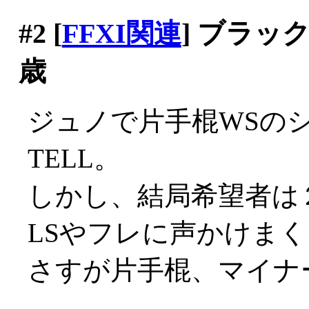
#2
[
FFXI関連
] ブラッ
歳
ジュノで片手棍WSの
TELL。
しかし、結局希望者は
LSやフレに声かけまくり
さすが片手棍、マイナー