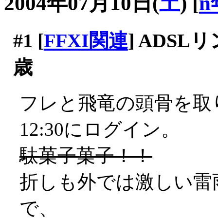
2004年07月10日(
土
)
[
n
#1
[
FFXI関連
] ADS
歳
フレと飛竜の頭骨を取
12:30にログイン。
駄菓子菓子！！
折しも外では激しい雷雨
で、