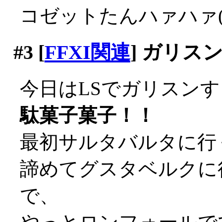
コゼットたんハァハァ(*
#3
[
FFXI関連
] ガリス
今日はLSでガリスン
駄菓子菓子！！
最初サルタバルタに行く
諦めてグスタベルクに行
で、