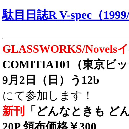
駄目日誌R V-spec（1999/
GLASSWORKS/Nove
COMITIA101（東京
9月2日（日）う12b
にて参加します！
新刊
「どんなときも どん
20P 領布価格￥300