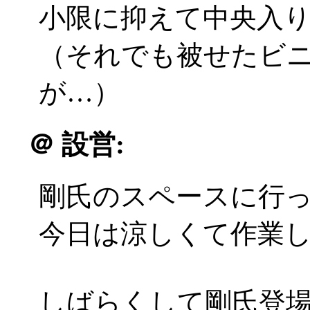
小限に抑えて中央入
（それでも被せたビ
が…）
＠
設営:
剛氏のスペースに行
今日は涼しくて作業
しばらくして剛氏登