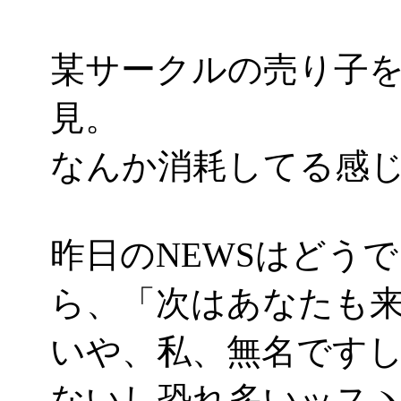
某サークルの売り子
見。
なんか消耗してる感じが(^-
昨日のNEWSはどう
ら、「次はあなたも
いや、私、無名です
ないし恐れ多いッスヽ(´Д