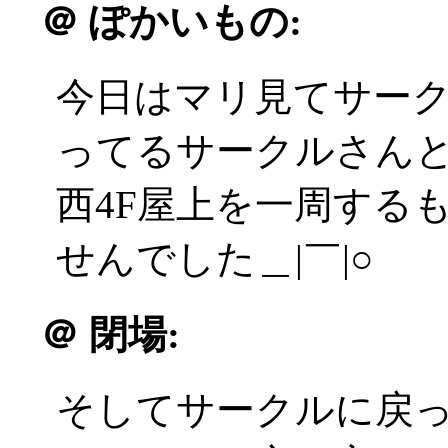
＠
ぽかいもの:
今日はマリ見てサー
ってるサークルさん
西4F屋上を一周するも
せんでした＿|￣|○
＠
閉場:
そしてサークルに戻