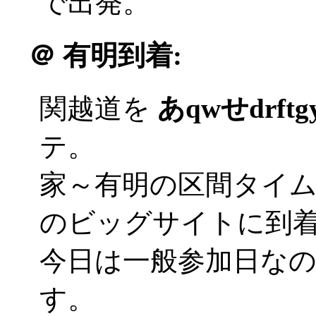
で出発。
＠
有明到着:
関越道を
あqwせdrft
テ。
家～有明の区間タイ
のビッグサイトに到着('
今日は一般参加日な
す。