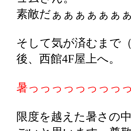
素敵だぁぁぁぁぁぁぁ(*
そして気が済むまで（
後、西館4F屋上へ。
暑っっっっっっっっっ
限度を越えた暑さの