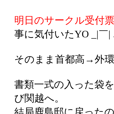
明日のサークル受付
事に気付いたYO _|￣| .
そのまま首都高→外環
書類一式の入った袋
び関越へ。
結局鹿島邸に戻ったのは