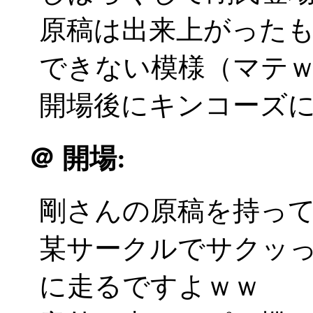
原稿は出来上がった
できない模様（マテ
開場後にキンコーズに飛ぶ
＠
開場:
剛さんの原稿を持っ
某サークルでサクッ
に走るですよｗｗ