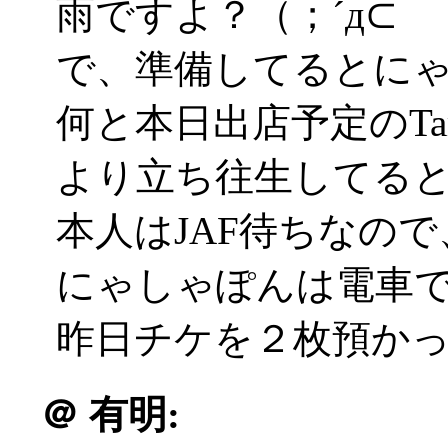
雨ですよ？（；´д⊂
で、準備してるとに
何と本日出店予定のTa
より立ち往生してる
本人はJAF待ちなの
にゃしゃぽんは電車
昨日チケを２枚預かって
＠
有明: