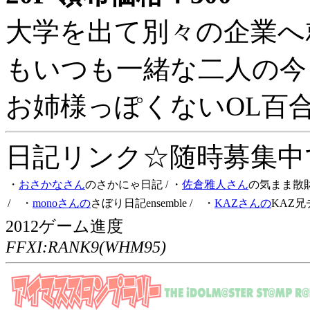
大学を出て別々の企業へ
もいつも一緒な二人の今
お姉様っぽくないOL百
日記リンク☆随時募集中です
・
おさかなさん
のさかにゃ日記
/ ・
佐倉雅人さん
の気まま散
/ ・
monoさんの
さぼり日記ensemble
/ ・
KAZさんの
KAZ兄
2012ゲーム進度
FFXI:RANK9(WHM95)