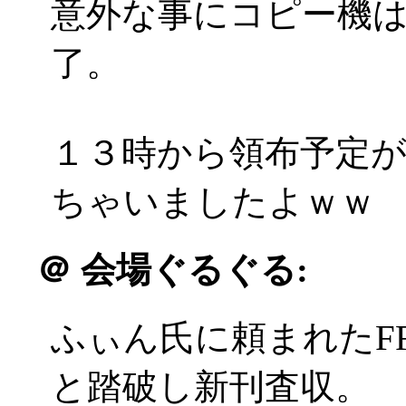
意外な事にコピー機
了。
１３時から領布予定が
ちゃいましたよｗｗ
＠
会場ぐるぐる:
ふぃん氏に頼まれたF
と踏破し新刊査収。