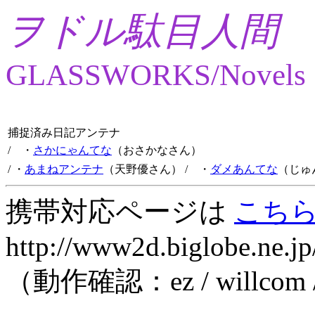
ヲドル駄目人間
GLASSWORKS/Novels
捕捉済み日記アンテナ
/ ・
さかにゃんてな
（おさかなさん）
/ ・
あまねアンテナ
（天野優さん）
/ ・
ダメあんてな
（じゅ
携帯対応ページは
こち
http://www2d.biglobe.ne.jp
（動作確認：ez / willcom 