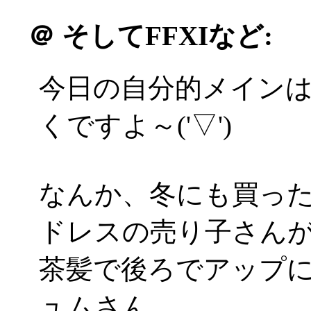
＠
そしてFFXIなど:
今日の自分的メインは
くですよ～('▽')
なんか、冬にも買っ
ドレスの売り子さんが(*
茶髪で後ろでアップ
ュムさん。