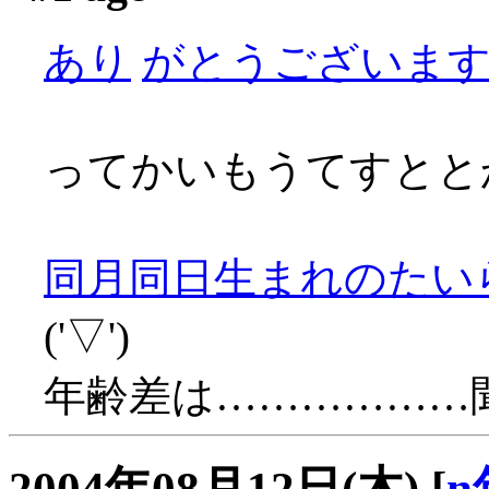
あり
がとうございます～(
ってかいもうてすとと
同月同日生まれのたい
('▽')
年齢差は………………
2004年08月12日(木)
[
n