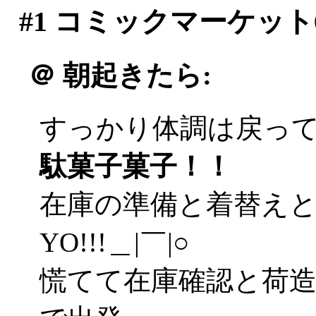
#1
コミックマーケット
＠
朝起きたら:
すっかり体調は戻ってま
駄菓子菓子！！
在庫の準備と着替え
YO!!!＿|￣|○
慌てて在庫確認と荷