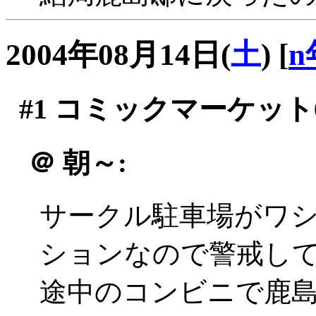
2004年08月14日(
土
)
[
n
#1
コミックマーケット6
＠
朝～:
サークル駐車場がワ
ションなので警戒し
途中のコンビニで鹿