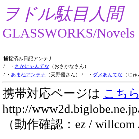
ヲドル駄目人間
GLASSWORKS/Novels
捕捉済み日記アンテナ
/ ・
さかにゃんてな
（おさかなさん）
/ ・
あまねアンテナ
（天野優さん）
/ ・
ダメあんてな
（じゅ
携帯対応ページは
こち
http://www2d.biglobe.ne.jp
（動作確認：ez / willcom 