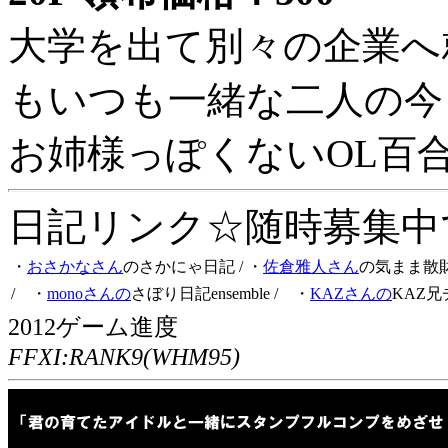
大学を出て別々の企業へ
もいつも一緒な二人の今
お姉様っぽくないOL百
日記リンク☆随時募集中です
・
おさかなさん
のさかにゃ日記
/ ・
佐倉雅人さん
の気まま散
/ ・
monoさんの
さぼり日記ensemble
/ ・
KAZさんの
KAZ兄
2012ゲーム進度
FFXI:RANK9(WHM95)