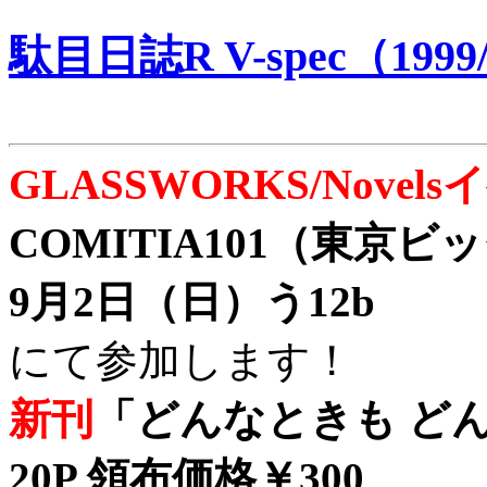
駄目日誌R V-spec（1999/
GLASSWORKS/Nove
COMITIA101（東京
9月2日（日）う12b
にて参加します！
新刊
「どんなときも どん
20P 領布価格￥300