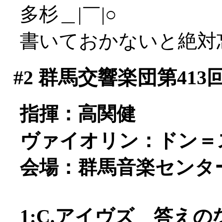
多杉＿|￣|○
書いておかないと絶対忘
#2
群馬交響楽団第413
指揮：高関健
ヴァイオリン：ドン＝
会場：群馬音楽センタ
1:C.アイヴズ 答え