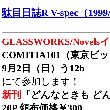
駄目日誌R V-spec（1999/
GLASSWORKS/Nove
COMITIA101（東京
9月2日（日）う12b
にて参加します！
新刊
「どんなときも どん
20P 領布価格￥300