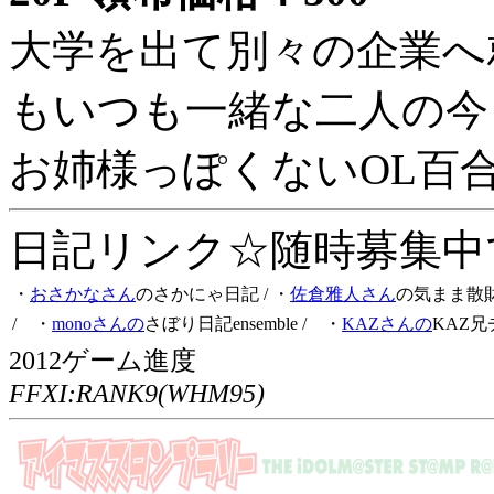
大学を出て別々の企業へ
もいつも一緒な二人の今
お姉様っぽくないOL百
日記リンク☆随時募集中です
・
おさかなさん
のさかにゃ日記
/ ・
佐倉雅人さん
の気まま散
/ ・
monoさんの
さぼり日記ensemble
/ ・
KAZさんの
KAZ兄
2012ゲーム進度
FFXI:RANK9(WHM95)