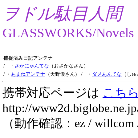
ヲドル駄目人間
GLASSWORKS/Novels
捕捉済み日記アンテナ
/ ・
さかにゃんてな
（おさかなさん）
/ ・
あまねアンテナ
（天野優さん）
/ ・
ダメあんてな
（じゅ
携帯対応ページは
こち
http://www2d.biglobe.ne.jp
（動作確認：ez / willcom 