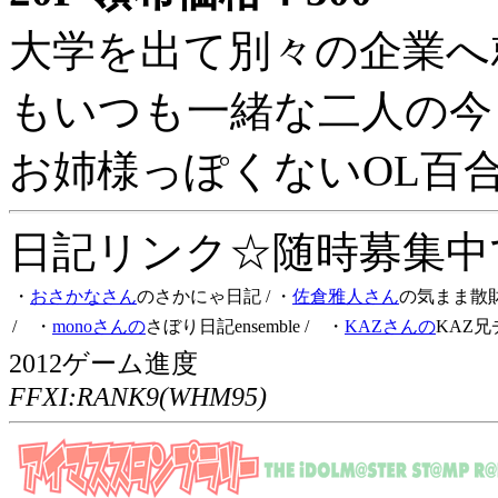
大学を出て別々の企業へ
もいつも一緒な二人の今
お姉様っぽくないOL百
日記リンク☆随時募集中です
・
おさかなさん
のさかにゃ日記
/ ・
佐倉雅人さん
の気まま散
/ ・
monoさんの
さぼり日記ensemble
/ ・
KAZさんの
KAZ兄
2012ゲーム進度
FFXI:RANK9(WHM95)