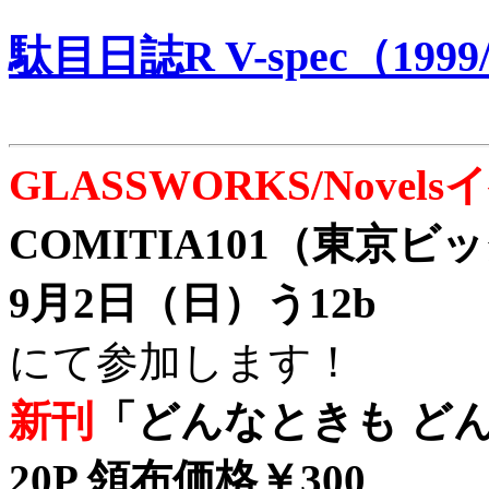
駄目日誌R V-spec（1999/
GLASSWORKS/Nove
COMITIA101（東京
9月2日（日）う12b
にて参加します！
新刊
「どんなときも どん
20P 領布価格￥300