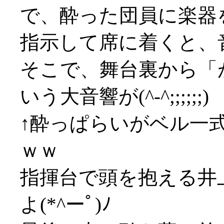
で、酔った団員に楽器
指示して席に着くと、
そこで、舞台裏から「
いう大音響が(^-^;;;;;;)
↑酔っぱらいがベル一
ｗｗ
指揮台で頭を抱える井
よ(*^ーﾟ)ﾉ