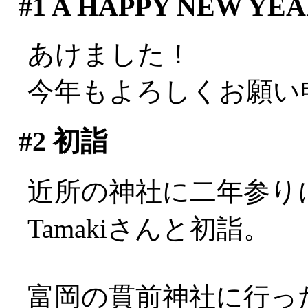
#1
A HAPPY NEW YEAR
あけました！
今年もよろしくお願い
#2
初詣
近所の神社に二年参り
Tamakiさんと初詣。
富岡の貫前神社に行っ