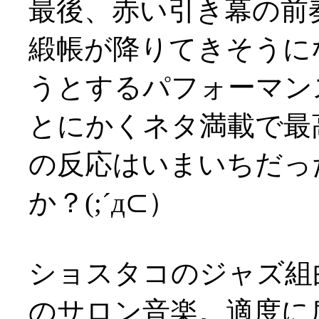
最後、赤い引き幕の前
緞帳が降りてきそうに
うとするパフォーマン
とにかくネタ満載で最
の反応はいまいちだっ
か？(;´д⊂）
ショスタコのジャズ組
のサロン音楽。適度に