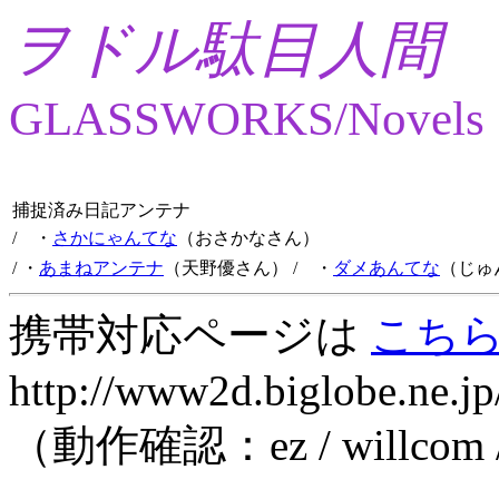
ヲドル駄目人間
GLASSWORKS/Novels
捕捉済み日記アンテナ
/ ・
さかにゃんてな
（おさかなさん）
/ ・
あまねアンテナ
（天野優さん）
/ ・
ダメあんてな
（じゅ
携帯対応ページは
こち
http://www2d.biglobe.ne.jp
（動作確認：ez / willcom 