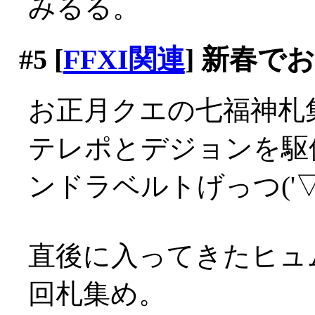
みるる。
#5
[
FFXI関連
] 新春で
お正月クエの七福神札
テレポとデジョンを駆
ンドラベルトげっつ('▽'
直後に入ってきたヒュ
回札集め。