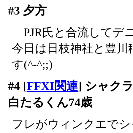
#3
夕方
PJR氏と合流してデニー
今日は日枝神社と豊川
す(^-^;;)
#4
[
FFXI関連
] シャ
白たるくん74歳
フレがウィンクエでシ