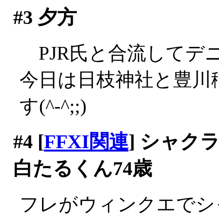
#3
夕方
PJR氏と合流してデニー
今日は日枝神社と豊川
す(^-^;;)
#4
[
FFXI関連
] シャ
白たるくん74歳
フレがウィンクエでシ