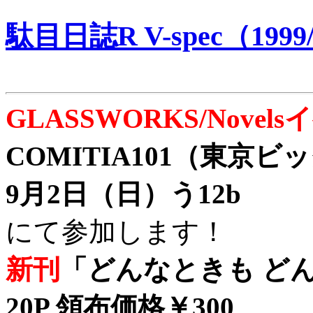
駄目日誌R V-spec（1999/
GLASSWORKS/Nove
COMITIA101（東京
9月2日（日）う12b
にて参加します！
新刊
「どんなときも どん
20P 領布価格￥300