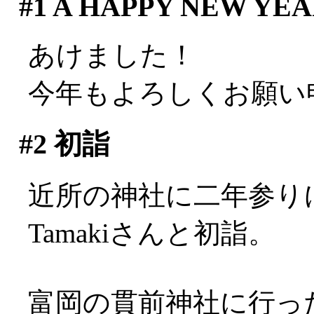
#1
A HAPPY NEW YEAR
あけました！
今年もよろしくお願い
#2
初詣
近所の神社に二年参り
Tamakiさんと初詣。
富岡の貫前神社に行っ