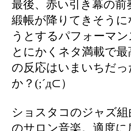
最後、赤い引き幕の前
緞帳が降りてきそうに
うとするパフォーマン
とにかくネタ満載で最
の反応はいまいちだっ
か？(;´д⊂）
ショスタコのジャズ組
のサロン音楽。適度に