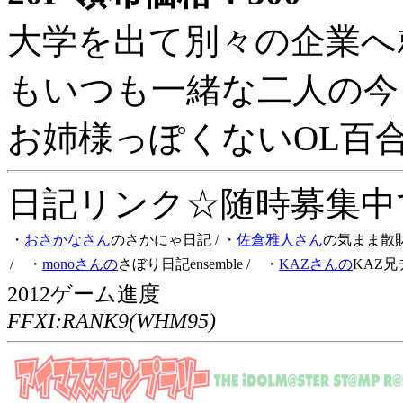
大学を出て別々の企業へ
もいつも一緒な二人の今
お姉様っぽくないOL百
日記リンク☆随時募集中です
・
おさかなさん
のさかにゃ日記
/ ・
佐倉雅人さん
の気まま散
/ ・
monoさんの
さぼり日記ensemble
/ ・
KAZさんの
KAZ兄
2012ゲーム進度
FFXI:RANK9(WHM95)