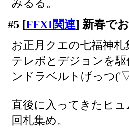
みるる。
#5
[
FFXI関連
] 新春で
お正月クエの七福神札
テレポとデジョンを駆
ンドラベルトげっつ('▽'
直後に入ってきたヒュ
回札集め。