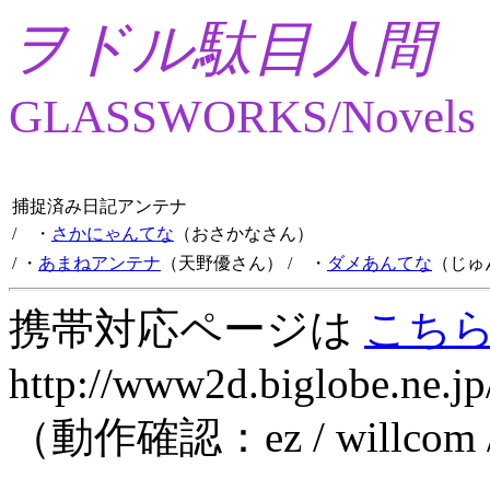
ヲドル駄目人間
GLASSWORKS/Novels
捕捉済み日記アンテナ
/ ・
さかにゃんてな
（おさかなさん）
/ ・
あまねアンテナ
（天野優さん）
/ ・
ダメあんてな
（じゅ
携帯対応ページは
こち
http://www2d.biglobe.ne.jp
（動作確認：ez / willcom 