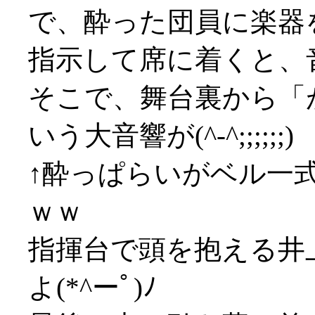
で、酔った団員に楽器
指示して席に着くと、
そこで、舞台裏から「
いう大音響が(^-^;;;;;;)
↑酔っぱらいがベル一
ｗｗ
指揮台で頭を抱える井
よ(*^ーﾟ)ﾉ