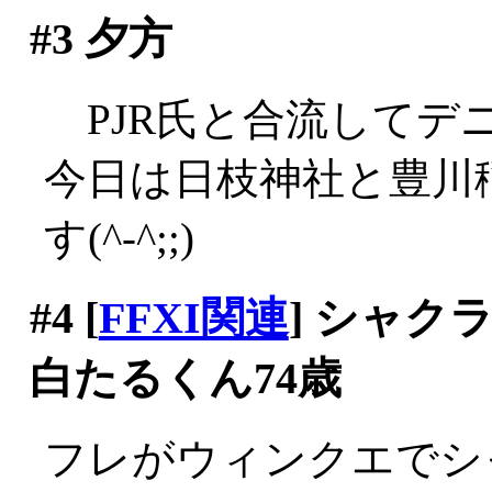
#3
夕方
PJR氏と合流してデニー
今日は日枝神社と豊川
す(^-^;;)
#4
[
FFXI関連
] シャ
白たるくん74歳
フレがウィンクエでシ