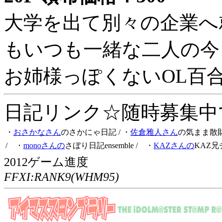
大学を出て別々の企業へ
もいつも一緒な二人の今
お姉様っぽくないOL百
日記リンク☆随時募集中です
・
おさかなさん
のさかにゃ日記
/ ・
佐倉雅人さん
の気まま散
/ ・
monoさんの
さぼり日記ensemble
/ ・
KAZさんの
KAZ兄
2012ゲーム進度
FFXI:RANK9(WHM95)