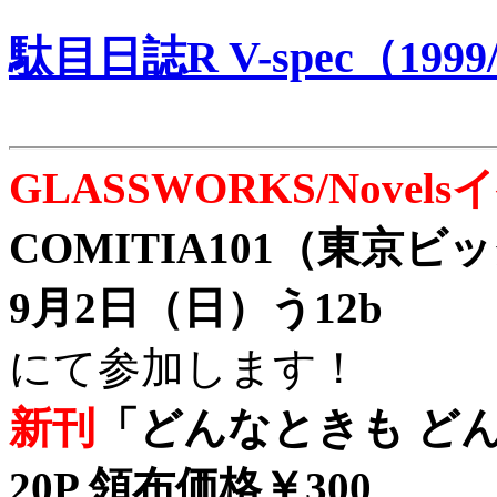
駄目日誌R V-spec（1999/
GLASSWORKS/Nove
COMITIA101（東京
9月2日（日）う12b
にて参加します！
新刊
「どんなときも どん
20P 領布価格￥300