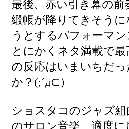
最後、赤い引き幕の前
緞帳が降りてきそうに
うとするパフォーマン
とにかくネタ満載で最
の反応はいまいちだっ
か？(;´д⊂）
ショスタコのジャズ組
のサロン音楽。適度に