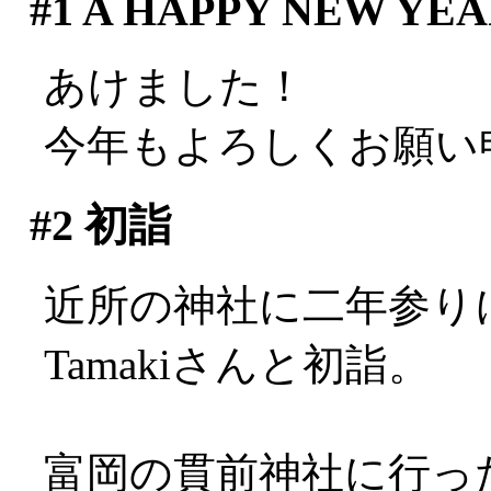
#1
A HAPPY NEW YEAR
あけました！
今年もよろしくお願い
#2
初詣
近所の神社に二年参り
Tamakiさんと初詣。
富岡の貫前神社に行っ