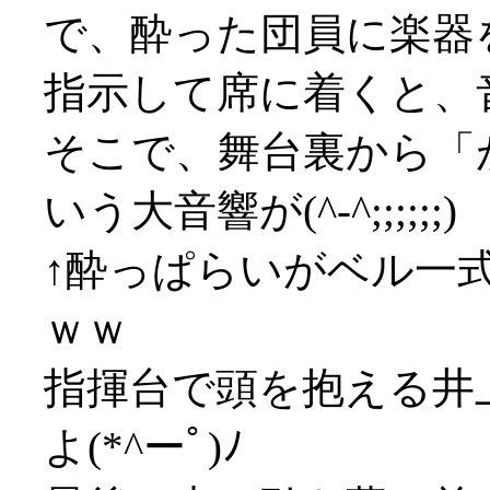
で、酔った団員に楽器
指示して席に着くと、
そこで、舞台裏から「
いう大音響が(^-^;;;;;;)
↑酔っぱらいがベル一
ｗｗ
指揮台で頭を抱える井
よ(*^ーﾟ)ﾉ