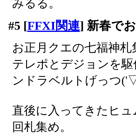
みるる。
#5
[
FFXI関連
] 新春で
お正月クエの七福神札
テレポとデジョンを駆
ンドラベルトげっつ('▽'
直後に入ってきたヒュ
回札集め。