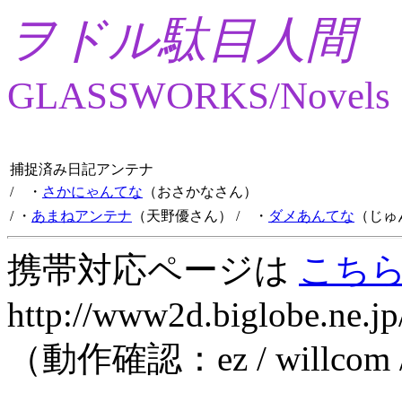
ヲドル駄目人間
GLASSWORKS/Novels
捕捉済み日記アンテナ
/ ・
さかにゃんてな
（おさかなさん）
/ ・
あまねアンテナ
（天野優さん）
/ ・
ダメあんてな
（じゅ
携帯対応ページは
こち
http://www2d.biglobe.ne.jp
（動作確認：ez / willcom 