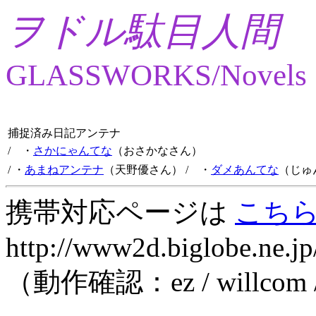
ヲドル駄目人間
GLASSWORKS/Novels
捕捉済み日記アンテナ
/ ・
さかにゃんてな
（おさかなさん）
/ ・
あまねアンテナ
（天野優さん）
/ ・
ダメあんてな
（じゅ
携帯対応ページは
こち
http://www2d.biglobe.ne.jp
（動作確認：ez / willcom 