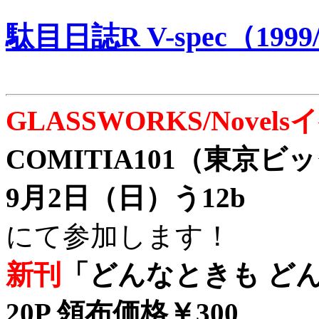
駄目日誌R V-spec（1999/
GLASSWORKS/Nove
COMITIA101（東京
9月2日（日）う12b
にて参加します！
新刊
「どんなときも どん
20P 領布価格￥300