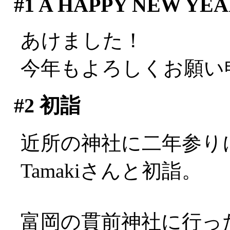
#1
A HAPPY NEW YEAR
あけました！
今年もよろしくお願い
#2
初詣
近所の神社に二年参り
Tamakiさんと初詣。
富岡の貫前神社に行っ