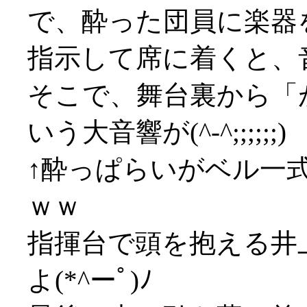
で、酔った団員に楽器
指示して席に着くと、
そこで、舞台裏から「
いう大音響が(^-^;;;;;;)
↑酔っぱらいがベル一
ｗｗ
指揮台で頭を抱える井
よ(*^ーﾟ)ﾉ