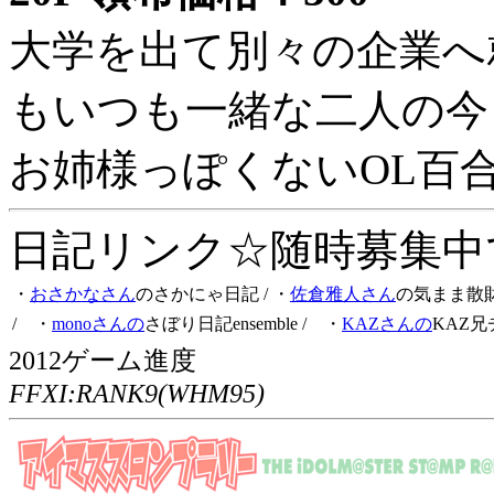
大学を出て別々の企業へ
もいつも一緒な二人の今
お姉様っぽくないOL百
日記リンク☆随時募集中です
・
おさかなさん
のさかにゃ日記
/ ・
佐倉雅人さん
の気まま散
/ ・
monoさんの
さぼり日記ensemble
/ ・
KAZさんの
KAZ兄
2012ゲーム進度
FFXI:RANK9(WHM95)