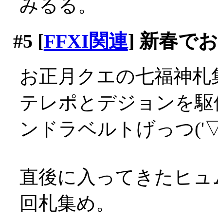
みるる。
#5
[
FFXI関連
] 新春で
お正月クエの七福神札
テレポとデジョンを駆
ンドラベルトげっつ('▽'
直後に入ってきたヒュ
回札集め。