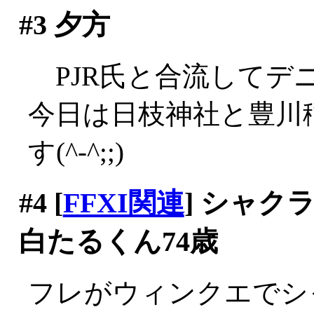
#3
夕方
PJR氏と合流してデニー
今日は日枝神社と豊川
す(^-^;;)
#4
[
FFXI関連
] シャ
白たるくん74歳
フレがウィンクエでシ