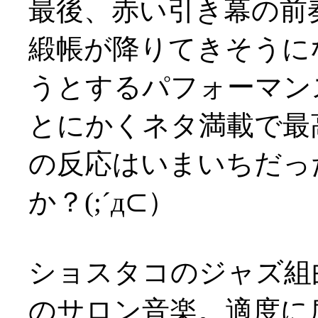
最後、赤い引き幕の前
緞帳が降りてきそうに
うとするパフォーマン
とにかくネタ満載で最
の反応はいまいちだっ
か？(;´д⊂）
ショスタコのジャズ組
のサロン音楽。適度に