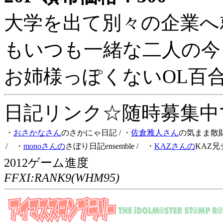
大学を出て別々の企業へ
もいつも一緒な二人の今
お姉様っぽくないOL百
日記リンク☆随時募集中です
・
おさかなさん
のさかにゃ日記
/ ・
佐倉雅人さん
の気まま散
/ ・
monoさんの
さぼり日記ensemble
/ ・
KAZさんの
KAZ兄
2012ゲーム進度
FFXI:RANK9(WHM95)