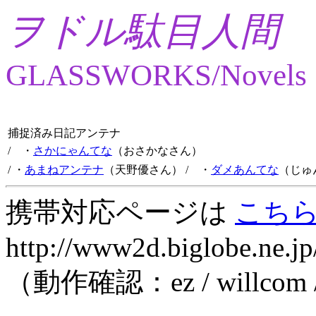
ヲドル駄目人間
GLASSWORKS/Novels
捕捉済み日記アンテナ
/ ・
さかにゃんてな
（おさかなさん）
/ ・
あまねアンテナ
（天野優さん）
/ ・
ダメあんてな
（じゅ
携帯対応ページは
こち
http://www2d.biglobe.ne.jp
（動作確認：ez / willcom 