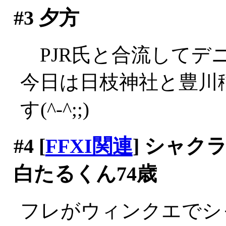
#3
夕方
PJR氏と合流してデニー
今日は日枝神社と豊川
す(^-^;;)
#4
[
FFXI関連
] シャ
白たるくん74歳
フレがウィンクエでシ