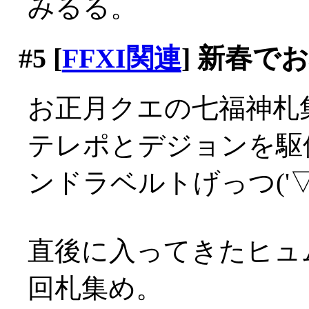
みるる。
#5
[
FFXI関連
] 新春で
お正月クエの七福神札
テレポとデジョンを駆
ンドラベルトげっつ('▽'
直後に入ってきたヒュ
回札集め。