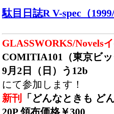
駄目日誌R V-spec（1999/
GLASSWORKS/Nove
COMITIA101（東京
9月2日（日）う12b
にて参加します！
新刊
「どんなときも どん
20P 領布価格￥300