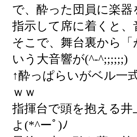
で、酔った団員に楽器
指示して席に着くと、
そこで、舞台裏から「
いう大音響が(^-^;;;;;;)
↑酔っぱらいがベル一
ｗｗ
指揮台で頭を抱える井
よ(*^ーﾟ)ﾉ