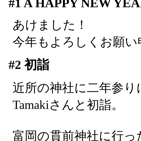
#1
A HAPPY NEW YEAR
あけました！
今年もよろしくお願い
#2
初詣
近所の神社に二年参り
Tamakiさんと初詣。
富岡の貫前神社に行っ