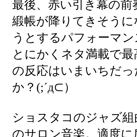
最後、赤い引き幕の前
緞帳が降りてきそうに
うとするパフォーマン
とにかくネタ満載で最
の反応はいまいちだっ
か？(;´д⊂）
ショスタコのジャズ組
のサロン音楽。適度に