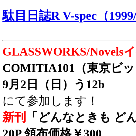
駄目日誌R V-spec（1999/
GLASSWORKS/Nove
COMITIA101（東京
9月2日（日）う12b
にて参加します！
新刊
「どんなときも どん
20P 領布価格￥300