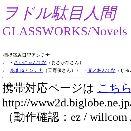
ヲドル駄目人間
GLASSWORKS/Novels
捕捉済み日記アンテナ
/ ・
さかにゃんてな
（おさかなさん）
/ ・
あまねアンテナ
（天野優さん）
/ ・
ダメあんてな
（じゅ
携帯対応ページは
こち
http://www2d.biglobe.ne.jp
（動作確認：ez / willcom 