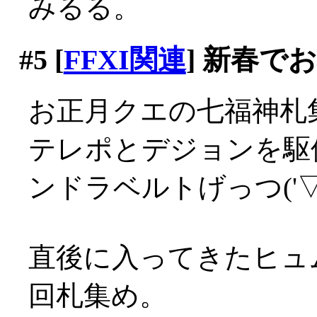
みるる。
#5
[
FFXI関連
] 新春で
お正月クエの七福神札
テレポとデジョンを駆
ンドラベルトげっつ('▽'
直後に入ってきたヒュ
回札集め。