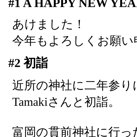
#1
A HAPPY NEW YEAR
あけました！
今年もよろしくお願い
#2
初詣
近所の神社に二年参り
Tamakiさんと初詣。
富岡の貫前神社に行っ