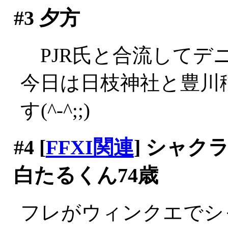
#3
夕方
PJR氏と合流してデニー
今日は日枝神社と豊川
す(^-^;;)
#4
[
FFXI関連
] シャ
白たるくん74歳
フレがウィンクエでシ