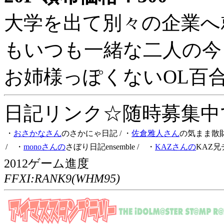
大学を出て別々の企業へ
もいつも一緒な二人の今
お姉様っぽくないOL百
日記リンク☆随時募集中です
・
おさかなさん
のさかにゃ日記
/ ・
佐倉雅人さん
の気まま散
/ ・
monoさんの
さぼり日記ensemble
/ ・
KAZさんの
KAZ兄
2012ゲーム進度
FFXI:RANK9(WHM95)