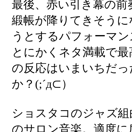
最後、赤い引き幕の前
緞帳が降りてきそうに
うとするパフォーマン
とにかくネタ満載で最
の反応はいまいちだっ
か？(;´д⊂）
ショスタコのジャズ組
のサロン音楽。適度に