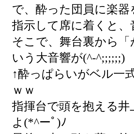
で、酔った団員に楽器
指示して席に着くと、
そこで、舞台裏から「
いう大音響が(^-^;;;;;;)
↑酔っぱらいがベル一
ｗｗ
指揮台で頭を抱える井
よ(*^ーﾟ)ﾉ