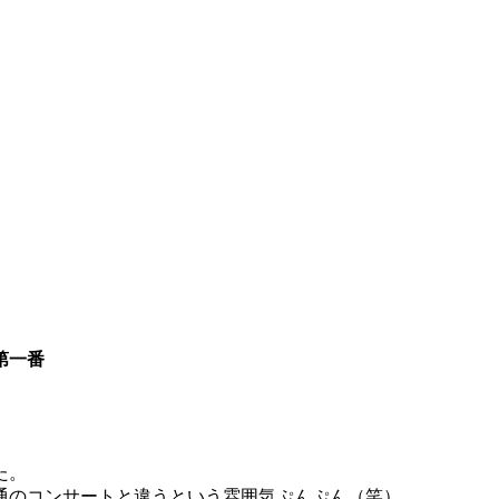
曲第一番
た。
通のコンサートと違うという雰囲気ぷんぷん（笑）