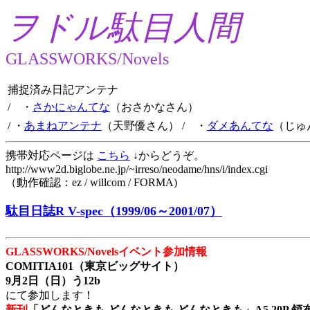
ヲドル駄目人間
GLASSWORKS/Novels
捕捉済み日記アンテナ
/ ・
さかにゃんてな
（おさかなさん）
/ ・
あまねアンテナ
（天野優さん）
/ ・
ダメあんてな
（じゅ
携帯対応ページは
こちら
↓からどうぞ。
http://www2d.biglobe.ne.jp/~irreso/neodame/hns/i/index.cgi
（動作確認：ez / willcom / FORMA)
駄目日誌R V-spec（1999/06～2001/07）
GLASSWORKS/Novelsイベント参加情報
COMITIA101（東京ビッグサイト）
9月2日（日）う12b
にて参加します！
新刊
「どんなときも どんなときも どんなときも」A5 20P 領布