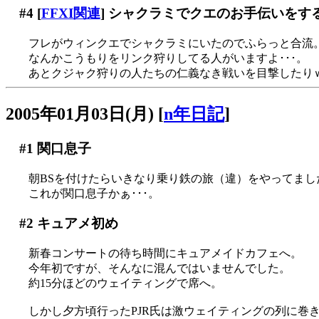
#4
[
FFXI関連
] シャクラミでクエのお手伝いをす
フレがウィンクエでシャクラミにいたのでふらっと合流
なんかこうもりをリンク狩りしてる人がいますよ･･･。
あとクジャク狩りの人たちの仁義なき戦いを目撃したり
2005年01月03日(月)
[
n年日記
]
#1
関口息子
朝BSを付けたらいきなり乗り鉄の旅（違）をやってまし
これが関口息子かぁ･･･。
#2
キュアメ初め
新春コンサートの待ち時間にキュアメイドカフェへ。
今年初ですが、そんなに混んではいませんでした。
約15分ほどのウェイティングで席へ。
しかし夕方頃行ったPJR氏は激ウェイティングの列に巻