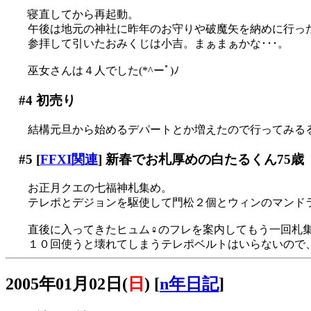
寝直してから再起動。
午後は地元の神社に昨年のお守りや破魔矢を納めに行っ
参拝して引いたおみくじは小吉。まぁまぁかな･･･。
巫女さんは４人でした(*^ーﾟ)ﾉ
#4
初売り
結構元旦から始めるデパートとか増えたので行ってみる
#5
[
FFXI関連
] 新春でお札厚めの白たるくん75歳
お正月クエの七福神札集め。
テレポとデジョンを駆使して門松２個とウィンのマンドラベ
直後に入ってきたヒュム♀のフレを案内してもう一回札
１０回使うと壊れてしまうテレポベルトはいらないので
2005年01月02日(
日
)
[
n年日記
]