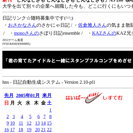
大学を出て別々の企業へ就職した今も、どこに行くにもいつ
日記リンク☆随時募集中です(^^;)
・
おさかなさん
のさかにゃ日記
/ ・
佐倉雅人さん
の気まま散
/ ・
monoさんの
さぼり日記ensemble
/ ・
KAZさんの
KAZ兄
2012ゲーム進度
FFXI:RANK9(WHM95)
hns - 日記自動生成システム - Version 2.10-pl1
先月
2005年01月
来月
日
月
火
水
木
金
土
1
2
3
4
5
6
7
8
9
10
11
12
13
14
15
16
17
18
19
20
21
22