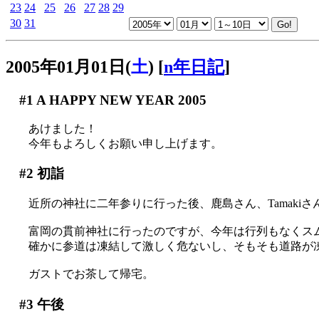
23
24
25
26
27
28
29
30
31
2005年01月01日(
土
)
[
n年日記
]
#1
A HAPPY NEW YEAR 2005
あけました！
今年もよろしくお願い申し上げます。
#2
初詣
近所の神社に二年参りに行った後、鹿島さん、Tamakiさ
富岡の貫前神社に行ったのですが、今年は行列もなくス
確かに参道は凍結して激しく危ないし、そもそも道路が凍結して
ガストでお茶して帰宅。
#3
午後