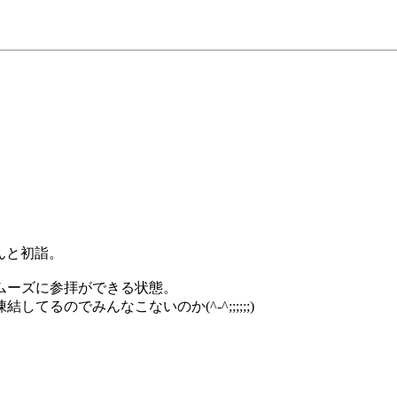
んと初詣。
ムーズに参拝ができる状態。
るのでみんなこないのか(^-^;;;;;;)