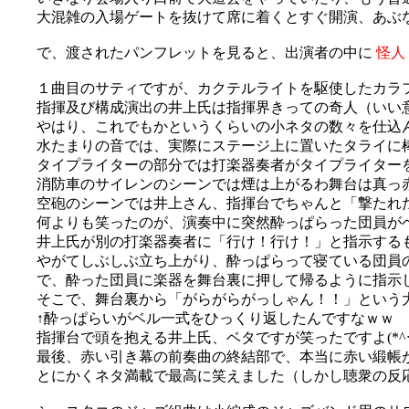
大混雑の入場ゲートを抜けて席に着くとすぐ開演、あぶなかった(
で、渡されたパンフレットを見ると、出演者の中に
怪人
１曲目のサティですが、カクテルライトを駆使したカラ
指揮及び構成演出の井上氏は指揮界きっての奇人（いい意味
やはり、これでもかというくらいの小ネタの数々を仕込
水たまりの音では、実際にステージ上に置いたタライに
タイプライターの部分では打楽器奏者がタイプライターを打っ
消防車のサイレンのシーンでは煙は上がるわ舞台は真っ
空砲のシーンでは井上さん、指揮台でちゃんと「撃たれ
何よりも笑ったのが、演奏中に突然酔っぱらった団員が
井上氏が別の打楽器奏者に「行け！行け！」と指示する
やがてしぶしぶ立ち上がり、酔っぱらって寝ている団員の代
で、酔った団員に楽器を舞台裏に押して帰るように指示
そこで、舞台裏から「がらがらがっしゃん！！」という大音響が(^
↑酔っぱらいがベル一式をひっくり返したんですなｗｗ
指揮台で頭を抱える井上氏、ベタですが笑ったですよ(*^ー
最後、赤い引き幕の前奏曲の終結部で、本当に赤い緞帳
とにかくネタ満載で最高に笑えました（しかし聴衆の反応は