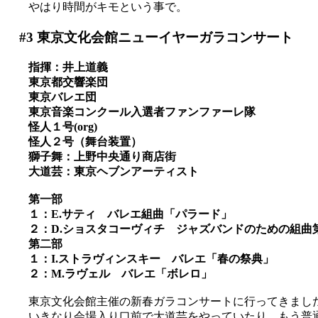
やはり時間がキモという事で。
#3
東京文化会館ニューイヤーガラコンサート
指揮：井上道義
東京都交響楽団
東京バレエ団
東京音楽コンクール入選者ファンファーレ隊
怪人１号(org)
怪人２号（舞台装置）
獅子舞：上野中央通り商店街
大道芸：東京ヘブンアーティスト
第一部
１：E.サティ バレエ組曲「パラード」
２：D.ショスタコーヴィチ ジャズバンドのための組
第二部
１：I.ストラヴィンスキー バレエ「春の祭典」
２：M.ラヴェル バレエ「ボレロ」
東京文化会館主催の新春ガラコンサートに行ってきまし
いきなり会場入り口前で大道芸をやっていたり、もう普