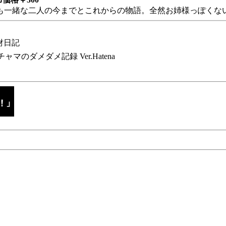
も一緒な二人の今までとこれからの物語。全然お姉様っぽくない
財日記
チャマのダメダメ記録 Ver.Hatena