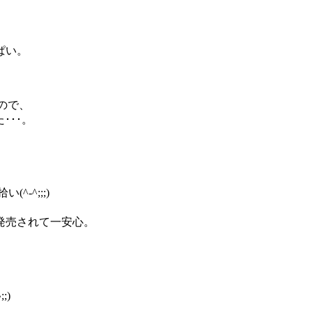
ぱい。
ので、
･･･。
-^;;;)
発売されて一安心。
;)