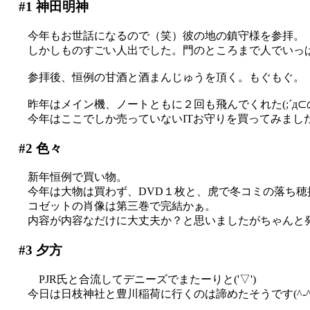
#1
神田明神
今年もお世話になるので（笑）彼の地の鎮守様を参拝。
しかしものすごい人出でした。門のところまで人でいっ
参拝後、恒例の甘酒と酒まんじゅうを頂く。もぐもぐ。
昨年はメイン機、ノートともに２回も飛んでくれた(;´д⊂
今年はここでしか売っていないITお守りを買ってみました
#2
色々
新年恒例で買い物。
今年は大物は買わず、DVD１枚と、虎で冬コミの落ち穂拾い(^
コゼットの肖像は第三巻で完結かぁ。
内容が内容なだけに大丈夫か？と思いましたがちゃんと
#3
夕方
PJR氏と合流してデニーズでまたーりと('▽')
今日は日枝神社と豊川稲荷に行くのは諦めたそうです(^-^;