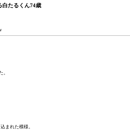
る白たるくん74歳
。
ｗ
た。
き込まれた模様。