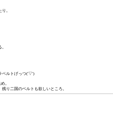
たり。
る。
ルトげっつ('▽')
集め。
、残り二国のベルトも欲しいところ。