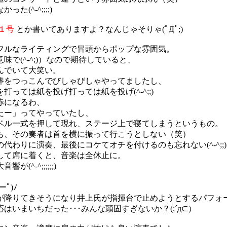
^-^;;;;)
１号
とか書いてありますよ？なんじゃそりゃ(ﾟДﾟ;)
フルなライティングで冒頭からポップな雰囲気。
で(^-^;)）なので期待していると、
んでいて大笑い。
棒をつっこんでびしゃびしゃやってましたし、
ては紙を投げ打っては紙を投げ(^-^;;)
赤になるわ、
たー」ってやっていたし、
ベル一式を押して現れ、ステージ上で寝てしまうというもの。
も、その奏者は首を横に振って行こうとしない（笑）
わりに演奏、最後にコケてオチを付けるのも忘れない(^-^;;)
して席に着くと、音楽は全休止に。
-^;;;;;;)
ﾟ)ﾉ
が降りてきそうになり井上氏が指揮台で止めようとするパフォ
いまいちだった･･･みんな頭固すぎないか？(;´д⊂）