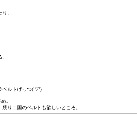
たり。
る。
ルトげっつ('▽')
集め。
、残り二国のベルトも欲しいところ。