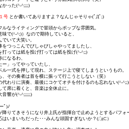
^-^;;;;)
１号
とか書いてありますよ？なんじゃそりゃ(ﾟДﾟ;)
フルなライティングで冒頭からポップな雰囲気。
で(^-^;)）なので期待していると、
んでいて大笑い。
棒をつっこんでびしゃびしゃやってましたし、
ては紙を投げ打っては紙を投げ(^-^;;)
赤になるわ、
たー」ってやっていたし、
ベル一式を押して現れ、ステージ上で寝てしまうというもの。
も、その奏者は首を横に振って行こうとしない（笑）
わりに演奏、最後にコケてオチを付けるのも忘れない(^-^;;)
して席に着くと、音楽は全休止に。
-^;;;;;;)
ﾟ)ﾉ
が降りてきそうになり井上氏が指揮台で止めようとするパフォ
いまいちだった･･･みんな頭固すぎないか？(;´д⊂）