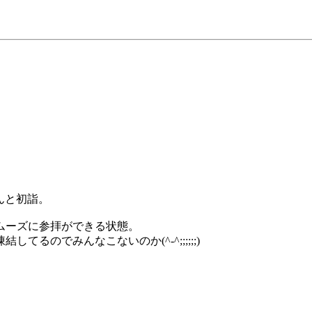
んと初詣。
ムーズに参拝ができる状態。
るのでみんなこないのか(^-^;;;;;;)