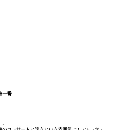
曲第一番
た。
通のコンサートと違うという雰囲気ぷんぷん（笑）