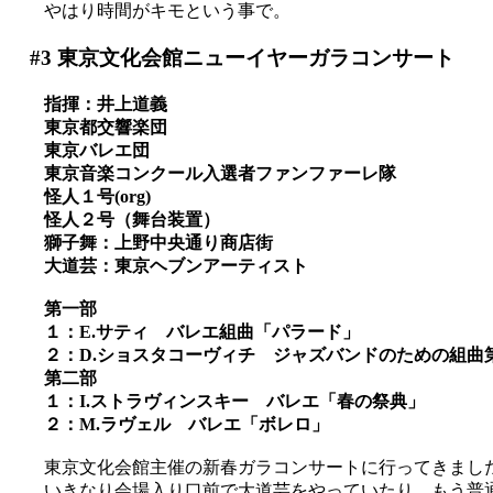
やはり時間がキモという事で。
#3
東京文化会館ニューイヤーガラコンサート
指揮：井上道義
東京都交響楽団
東京バレエ団
東京音楽コンクール入選者ファンファーレ隊
怪人１号(org)
怪人２号（舞台装置）
獅子舞：上野中央通り商店街
大道芸：東京ヘブンアーティスト
第一部
１：E.サティ バレエ組曲「パラード」
２：D.ショスタコーヴィチ ジャズバンドのための組
第二部
１：I.ストラヴィンスキー バレエ「春の祭典」
２：M.ラヴェル バレエ「ボレロ」
東京文化会館主催の新春ガラコンサートに行ってきまし
いきなり会場入り口前で大道芸をやっていたり、もう普