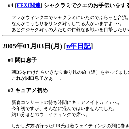
#4
[
FFXI関連
] シャクラミでクエのお手伝いをす
フレがウィンクエでシャクラミにいたのでふらっと合流
なんかこうもりをリンク狩りしてる人がいますよ･･･。
あとクジャク狩りの人たちの仁義なき戦いを目撃したり
2005年01月03日(月)
[
n年日記
]
#1
関口息子
朝BSを付けたらいきなり乗り鉄の旅（違）をやってまし
これが関口息子かぁ･･･。
#2
キュアメ初め
新春コンサートの待ち時間にキュアメイドカフェへ。
今年初ですが、そんなに混んではいませんでした。
約15分ほどのウェイティングで席へ。
しかし夕方頃行ったPJR氏は激ウェイティングの列に巻