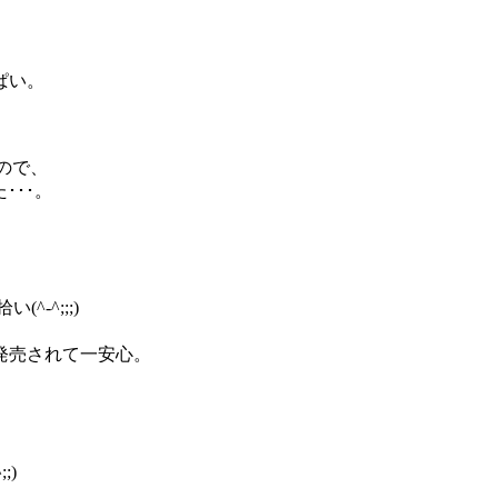
ぱい。
ので、
･･･。
-^;;;)
発売されて一安心。
;)