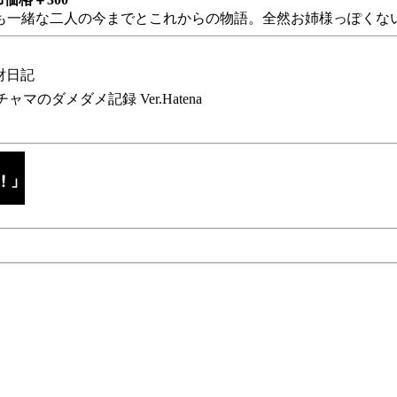
も一緒な二人の今までとこれからの物語。全然お姉様っぽくない
財日記
チャマのダメダメ記録 Ver.Hatena