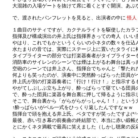
大混雑の入場ゲートを抜けて席に着くとすぐ開演、あぶなかった(
で、渡されたパンフレットを見ると、出演者の中に
怪人
１曲目のサティですが、カクテルライトを駆使したカラ
指揮及び構成演出の井上氏は指揮界きっての奇人（いい意味
やはり、これでもかというくらいの小ネタの数々を仕込
水たまりの音では、実際にステージ上に置いたタライに
タイプライターの部分では打楽器奏者がタイプライターを打っ
消防車のサイレンのシーンでは煙は上がるわ舞台は真っ
空砲のシーンでは井上さん、指揮台でちゃんと「撃たれ
何よりも笑ったのが、演奏中に突然酔っぱらった団員が
井上氏が別の打楽器奏者に「行け！行け！」と指示する
やがてしぶしぶ立ち上がり、酔っぱらって寝ている団員の代
で、酔った団員に楽器を舞台裏に押して帰るように指示
そこで、舞台裏から「がらがらがっしゃん！！」という大音響が(^
↑酔っぱらいがベル一式をひっくり返したんですなｗｗ
指揮台で頭を抱える井上氏、ベタですが笑ったですよ(*^ー
最後、赤い引き幕の前奏曲の終結部で、本当に赤い緞帳
とにかくネタ満載で最高に笑えました（しかし聴衆の反応は