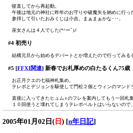
寝直してから再起動。
午後は地元の神社に昨年のお守りや破魔矢を納めに行っ
参拝して引いたおみくじは小吉。まぁまぁかな･･･。
巫女さんは４人でした(*^ーﾟ)ﾉ
#4
初売り
結構元旦から始めるデパートとか増えたので行ってみる
#5
[
FFXI関連
] 新春でお札厚めの白たるくん75歳
お正月クエの七福神札集め。
テレポとデジョンを駆使して門松２個とウィンのマンドラベ
直後に入ってきたヒュム♀のフレを案内してもう一回札
１０回使うと壊れてしまうテレポベルトはいらないので
2005年01月02日(
日
)
[
n年日記
]