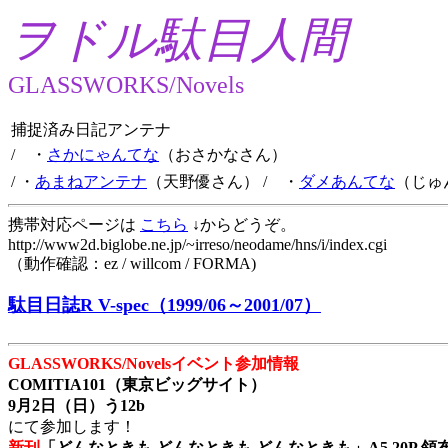
ヲドル駄目人間
GLASSWORKS/Novels
捕捉済み日記アンテナ
/ ・
さかにゃんてな
（おさかなさん）
/ ・
あまねアンテナ
（天野優さん）
/ ・
ダメあんてな
（じゅ
携帯対応ページは
こちら
↓からどうぞ。
http://www2d.biglobe.ne.jp/~irreso/neodame/hns/i/index.cgi
（動作確認：ez / willcom / FORMA)
駄目日誌R V-spec（1999/06～2001/07）
GLASSWORKS/Novelsイベント参加情報
COMITIA101（東京ビッグサイト）
9月2日（日）う12b
にて参加します！
新刊
「どんなときも どんなときも どんなときも」A5 20P 領布