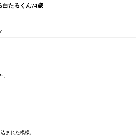
る白たるくん74歳
。
ｗ
た。
き込まれた模様。