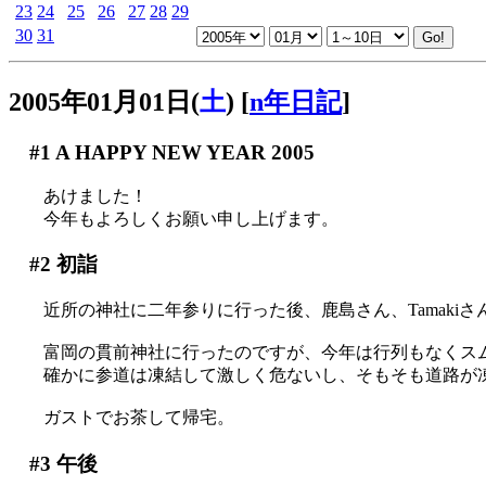
23
24
25
26
27
28
29
30
31
2005年01月01日(
土
)
[
n年日記
]
#1
A HAPPY NEW YEAR 2005
あけました！
今年もよろしくお願い申し上げます。
#2
初詣
近所の神社に二年参りに行った後、鹿島さん、Tamakiさ
富岡の貫前神社に行ったのですが、今年は行列もなくス
確かに参道は凍結して激しく危ないし、そもそも道路が凍結して
ガストでお茶して帰宅。
#3
午後