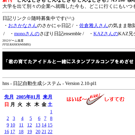
大学を出て別々の企業へ就職した今も、どこに行くにもいつ
日記リンク☆随時募集中です(^^;)
・
おさかなさん
のさかにゃ日記
/ ・
佐倉雅人さん
の気まま散
/ ・
monoさんの
さぼり日記ensemble
/ ・
KAZさんの
KAZ兄
2012ゲーム進度
FFXI:RANK9(WHM95)
hns - 日記自動生成システム - Version 2.10-pl1
先月
2005年01月
来月
日
月
火
水
木
金
土
1
2
3
4
5
6
7
8
9
10
11
12
13
14
15
16
17
18
19
20
21
22