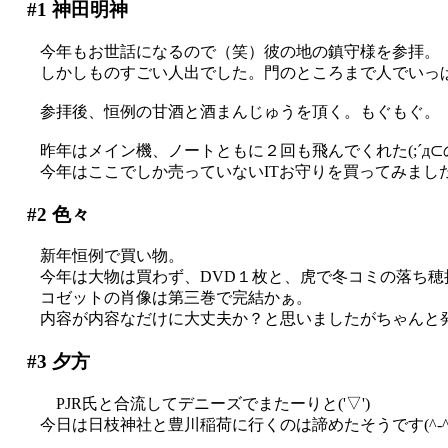
#1
神田明神
今年もお世話になるので（笑）彼の地の鎮守様を参拝。
しかしものすごい人出でした。門のところまで人でいっ
参拝後、恒例の甘酒と酒まんじゅうを頂く。もぐもぐ。
昨年はメイン機、ノートともに２回も飛んでくれた(;´д⊂
今年はここでしか売っていないITお守りを買ってみました
#2
色々
新年恒例で買い物。
今年は大物は買わず、DVD１枚と、虎で冬コミの落ち穂拾い(^
コゼットの肖像は第三巻で完結かぁ。
内容が内容なだけに大丈夫か？と思いましたがちゃんと
#3
夕方
PJR氏と合流してデニーズでまたーりと('▽')
今日は日枝神社と豊川稲荷に行くのは諦めたそうです(^-^;