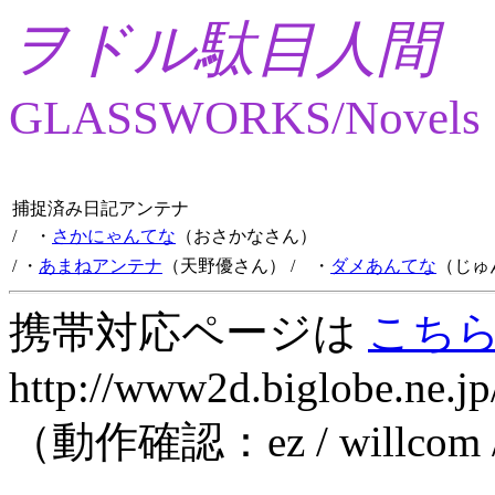
ヲドル駄目人間
GLASSWORKS/Novels
捕捉済み日記アンテナ
/ ・
さかにゃんてな
（おさかなさん）
/ ・
あまねアンテナ
（天野優さん）
/ ・
ダメあんてな
（じゅ
携帯対応ページは
こち
http://www2d.biglobe.ne.jp
（動作確認：ez / willcom 