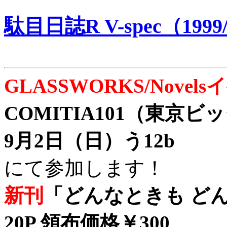
駄目日誌R V-spec（1999/
GLASSWORKS/Nove
COMITIA101（東京
9月2日（日）う12b
にて参加します！
新刊
「どんなときも どん
20P 領布価格￥300