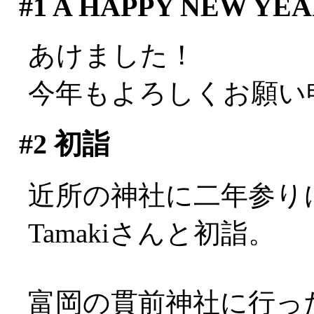
#1
A HAPPY NEW YEAR
あけました！
今年もよろしくお願い
#2
初詣
近所の神社に二年参り
Tamakiさんと初詣。
富岡の貫前神社に行っ