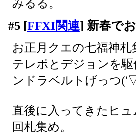
みるる。
#5
[
FFXI関連
] 新春で
お正月クエの七福神札
テレポとデジョンを駆
ンドラベルトげっつ('▽'
直後に入ってきたヒュ
回札集め。