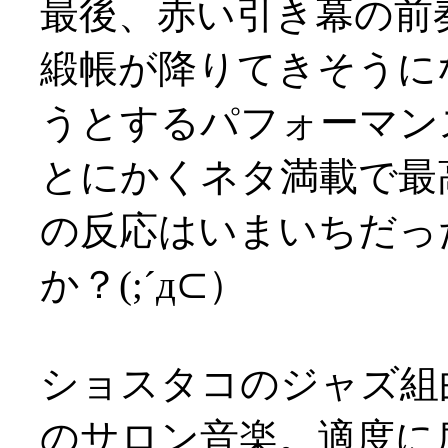
最後、赤い引き幕の前
緞帳が降りてきそうに
うとするパフォーマン
とにかくネタ満載で最
の反応はいまいちだっ
か？(;´д⊂）
ショスタコのジャズ組
のサロン音楽。適度に