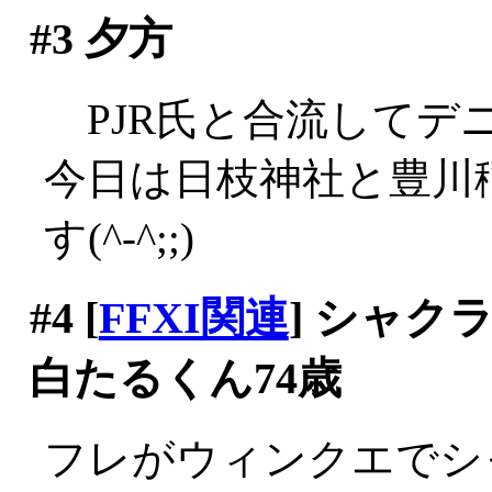
#3
夕方
PJR氏と合流してデニー
今日は日枝神社と豊川
す(^-^;;)
#4
[
FFXI関連
] シャ
白たるくん74歳
フレがウィンクエでシ