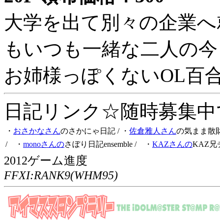
大学を出て別々の企業へ
もいつも一緒な二人の今
お姉様っぽくないOL百
日記リンク☆随時募集中です
・
おさかなさん
のさかにゃ日記
/ ・
佐倉雅人さん
の気まま散
/ ・
monoさんの
さぼり日記ensemble
/ ・
KAZさんの
KAZ兄
2012ゲーム進度
FFXI:RANK9(WHM95)