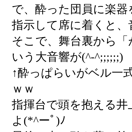
で、酔った団員に楽器
指示して席に着くと、
そこで、舞台裏から「
いう大音響が(^-^;;;;;;)
↑酔っぱらいがベル一
ｗｗ
指揮台で頭を抱える井
よ(*^ーﾟ)ﾉ