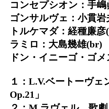
コンセプシオン：手嶋眞
ゴンサルヴェ：小貫岩夫(
トルケマダ：経種廉彦(t
ラミロ：大島幾雄(br)
ドン・イニーゴ・ゴメス：
１：L.V.ベートーヴ
Op.21」
２：M.ラヴェル 歌