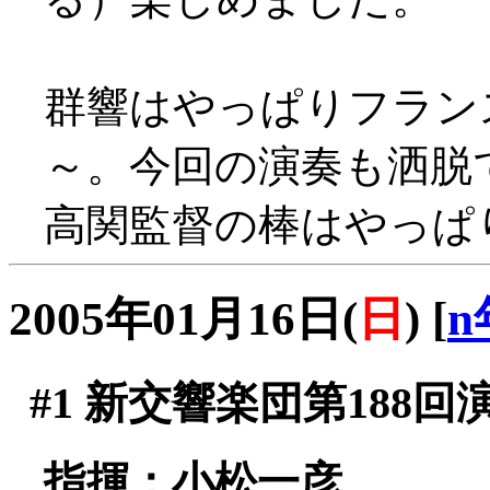
群響はやっぱりフラン
～。今回の演奏も洒脱
高関監督の棒はやっぱ
2005年01月16日(
日
)
[
n
#1
新交響楽団第188回
指揮：小松一彦