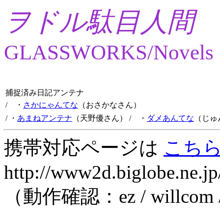
ヲドル駄目人間
GLASSWORKS/Novels
捕捉済み日記アンテナ
/ ・
さかにゃんてな
（おさかなさん）
/ ・
あまねアンテナ
（天野優さん）
/ ・
ダメあんてな
（じゅ
携帯対応ページは
こち
http://www2d.biglobe.ne.jp
（動作確認：ez / willcom 