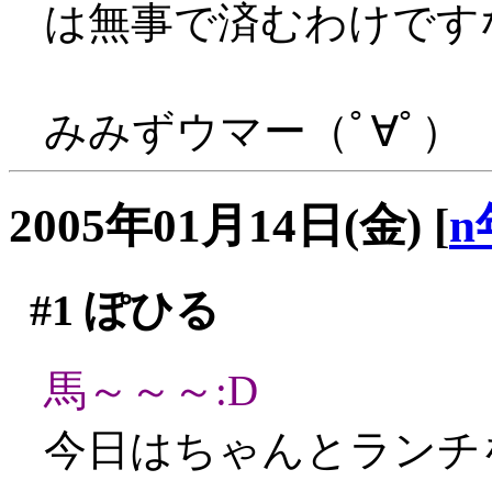
は無事で済むわけです
みみずウマー（ﾟ∀ﾟ）
2005年01月14日(金)
[
n
#1
ぽひる
馬～～～:D
今日はちゃんとランチ