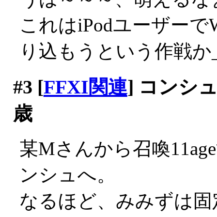
これはiPodユーザー
り込もうという作戦か_|
#3
[
FFXI関連
] コンシ
歳
某Mさんから召喚11a
ンシュへ。
なるほど、みみずは固