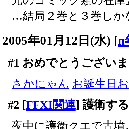
元のコミック類の在庫
…結局２巻と３巻しかな
2005年01月12日(水)
[
n
#1
おめでとうございま
さかにゃん
お誕生日おめ
#2
[
FFXI関連
] 護衛す
夜中に護衛クエで古墳