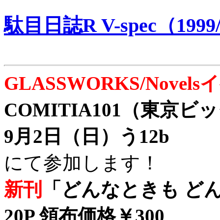
駄目日誌R V-spec（1999/
GLASSWORKS/Nove
COMITIA101（東京
9月2日（日）う12b
にて参加します！
新刊
「どんなときも どん
20P 領布価格￥300