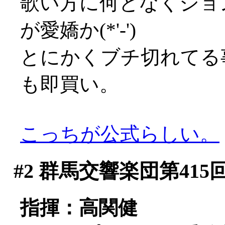
歌い方に何となくジョ
が愛嬌か(*'-')
とにかくブチ切れてる
も即買い。
こっちが公式らしい。
#2
群馬交響楽団第415
指揮：高関健