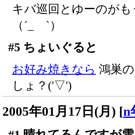
キバ巡回とゆーのがも
（´_ゝ`）
#5
ちょいぐると
お好み焼きなら
鴻巣の
しょ？('▽')
2005年01月17日(月)
[
n
#1
晴れてるんですが雪