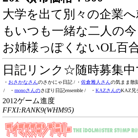
大学を出て別々の企業へ
もいつも一緒な二人の今
お姉様っぽくないOL百
日記リンク☆随時募集中です
・
おさかなさん
のさかにゃ日記
/ ・
佐倉雅人さん
の気まま散
/ ・
monoさんの
さぼり日記ensemble
/ ・
KAZさんの
KAZ兄
2012ゲーム進度
FFXI:RANK9(WHM95)