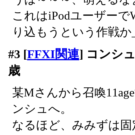
これはiPodユーザー
り込もうという作戦か_|
#3
[
FFXI関連
] コンシ
歳
某Mさんから召喚11a
ンシュへ。
なるほど、みみずは固