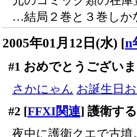
元のコミック類の在庫
…結局２巻と３巻しかな
2005年01月12日(水)
[
n
#1
おめでとうございま
さかにゃん
お誕生日おめ
#2
[
FFXI関連
] 護衛す
夜中に護衛クエで古墳