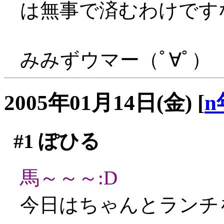
は無事で済むわけです
みみずウマー（ﾟ∀ﾟ）
2005年01月14日(金)
[
n
#1
ぽひる
馬～～～:D
今日はちゃんとランチ