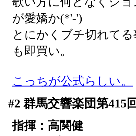
歌い方に何となくジョ
が愛嬌か(*'-')
とにかくブチ切れてる
も即買い。
こっちが公式らしい。
#2
群馬交響楽団第415
指揮：高関健