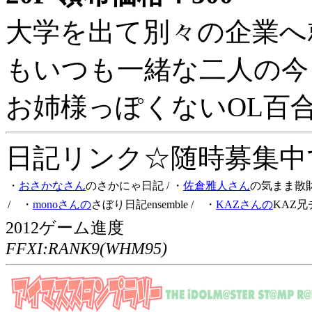
大学を出て別々の企業へ
もいつも一緒な二人の今
お姉様っぽくないOL百
日記リンク☆随時募集中です
・
おさかなさん
のさかにゃ日記
/ ・
佐倉雅人さん
の気まま散
/ ・
monoさんの
さぼり日記ensemble
/ ・
KAZさんの
KAZ兄
2012ゲーム進度
FFXI:RANK9(WHM95)