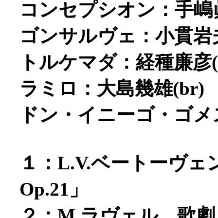
コンセプシオン：手嶋眞
ゴンサルヴェ：小貫岩夫(
トルケマダ：経種廉彦(t
ラミロ：大島幾雄(br)
ドン・イニーゴ・ゴメス：
１：L.V.ベートーヴ
Op.21」
２：M.ラヴェル 歌