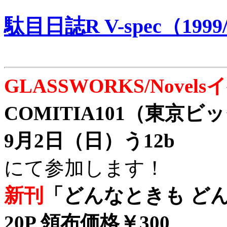
駄目日誌R V-spec（1999/
GLASSWORKS/Nove
COMITIA101（東京
9月2日（日）う12b
にて参加します！
新刊
「どんなときも どん
20P 領布価格￥300