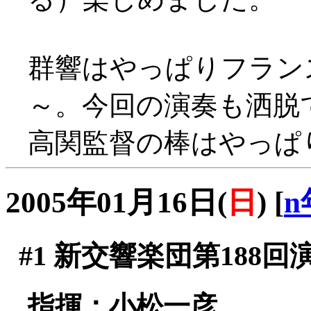
群響はやっぱりフラン
～。今回の演奏も洒脱
高関監督の棒はやっぱ
2005年01月16日(
日
)
[
n
#1
新交響楽団第188回
指揮：小松一彦