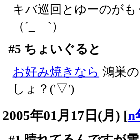
キバ巡回とゆーのがも
（´_ゝ`）
#5
ちょいぐると
お好み焼きなら
鴻巣の
しょ？('▽')
2005年01月17日(月)
[
n
#1
晴れてるんですが雪