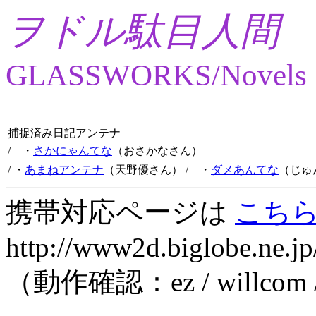
ヲドル駄目人間
GLASSWORKS/Novels
捕捉済み日記アンテナ
/ ・
さかにゃんてな
（おさかなさん）
/ ・
あまねアンテナ
（天野優さん）
/ ・
ダメあんてな
（じゅ
携帯対応ページは
こち
http://www2d.biglobe.ne.jp
（動作確認：ez / willcom 