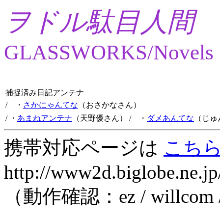
ヲドル駄目人間
GLASSWORKS/Novels
捕捉済み日記アンテナ
/ ・
さかにゃんてな
（おさかなさん）
/ ・
あまねアンテナ
（天野優さん）
/ ・
ダメあんてな
（じゅ
携帯対応ページは
こち
http://www2d.biglobe.ne.jp
（動作確認：ez / willcom 