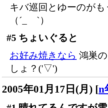
キバ巡回とゆーのがも
（´_ゝ`）
#5
ちょいぐると
お好み焼きなら
鴻巣の
しょ？('▽')
2005年01月17日(月)
[
n
#1
晴れてるんですが雪