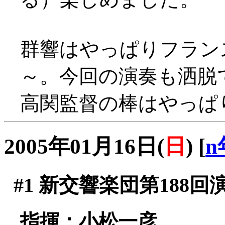
群響はやっぱりフラン
～。今回の演奏も洒脱
高関監督の棒はやっぱ
2005年01月16日(
日
)
[
n
#1
新交響楽団第188回
指揮：小松一彦