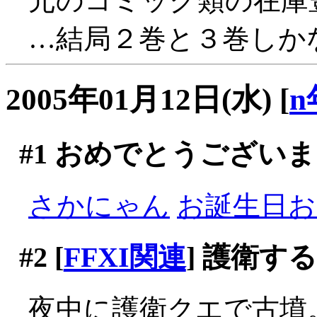
元のコミック類の在庫
…結局２巻と３巻しかな
2005年01月12日(水)
[
n
#1
おめでとうございま
さかにゃん
お誕生日おめ
#2
[
FFXI関連
] 護衛す
夜中に護衛クエで古墳