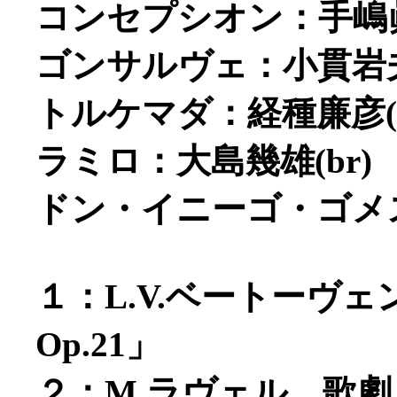
コンセプシオン：手嶋眞
ゴンサルヴェ：小貫岩夫(
トルケマダ：経種廉彦(t
ラミロ：大島幾雄(br)
ドン・イニーゴ・ゴメス：
１：L.V.ベートーヴ
Op.21」
２：M.ラヴェル 歌