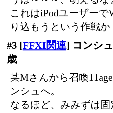
これはiPodユーザー
り込もうという作戦か_|
#3
[
FFXI関連
] コンシ
歳
某Mさんから召喚11a
ンシュへ。
なるほど、みみずは固