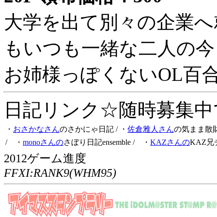
大学を出て別々の企業へ
もいつも一緒な二人の今
お姉様っぽくないOL百
日記リンク☆随時募集中です
・
おさかなさん
のさかにゃ日記
/ ・
佐倉雅人さん
の気まま散
/ ・
monoさんの
さぼり日記ensemble
/ ・
KAZさんの
KAZ兄
2012ゲーム進度
FFXI:RANK9(WHM95)