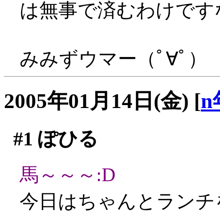
は無事で済むわけです
みみずウマー（ﾟ∀ﾟ）
2005年01月14日(金)
[
n
#1
ぽひる
馬～～～:D
今日はちゃんとランチ