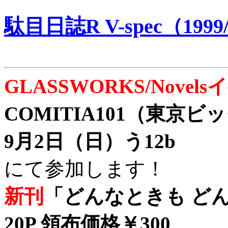
駄目日誌R V-spec（1999/
GLASSWORKS/Nove
COMITIA101（東京
9月2日（日）う12b
にて参加します！
新刊
「どんなときも どん
20P 領布価格￥300