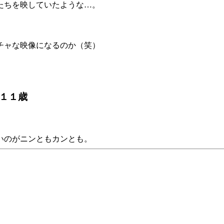
たちを映していたような…。
チャな映像になるのか（笑）
ん１１歳
いのがニンともカンとも。