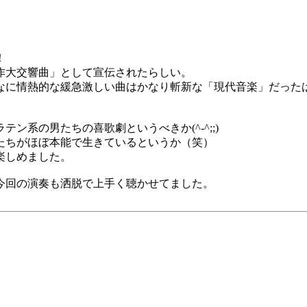
！
作大交響曲」として宣伝されたらしい。
なに情熱的な緩急激しい曲はかなり斬新な「現代音楽」だった
系の男たちの喜歌劇というべきか(^-^;;)
たちがほぼ本能で生きているというか（笑）
楽しめました。
今回の演奏も洒脱で上手く聴かせてました。