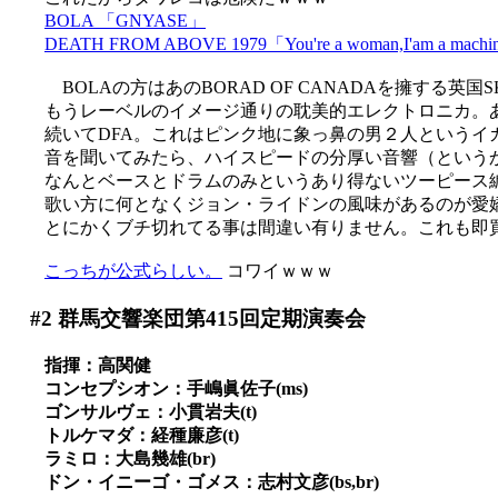
BOLA 「GNYASE」
DEATH FROM ABOVE 1979「You're a woman,I'am a mach
BOLAの方はあのBORAD OF CANADAを擁する英
もうレーベルのイメージ通りの耽美的エレクトロニカ。あま
続いてDFA。これはピンク地に象っ鼻の男２人というイ
音を聞いてみたら、ハイスピードの分厚い音響（というか音
なんとベースとドラムのみというあり得ないツーピース
歌い方に何となくジョン・ライドンの風味があるのが愛嬌か(*
とにかくブチ切れてる事は間違い有りません。これも即
こっちが公式らしい。
コワイｗｗｗ
#2
群馬交響楽団第415回定期演奏会
指揮：高関健
コンセプシオン：手嶋眞佐子(ms)
ゴンサルヴェ：小貫岩夫(t)
トルケマダ：経種廉彦(t)
ラミロ：大島幾雄(br)
ドン・イニーゴ・ゴメス：志村文彦(bs,br)