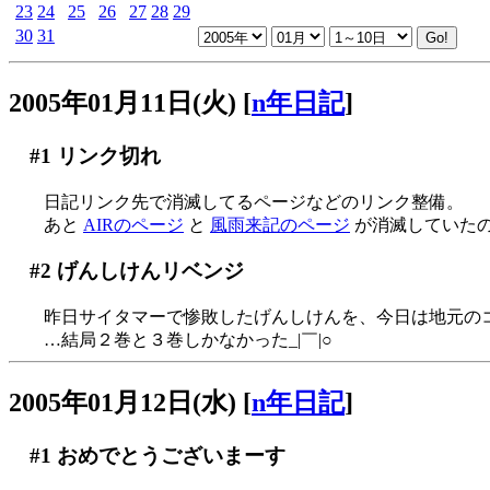
23
24
25
26
27
28
29
30
31
2005年01月11日(火)
[
n年日記
]
#1
リンク切れ
日記リンク先で消滅してるページなどのリンク整備。
あと
AIRのページ
と
風雨来記のページ
が消滅していた
#2
げんしけんリベンジ
昨日サイタマーで惨敗したげんしけんを、今日は地元の
…結局２巻と３巻しかなかった_|￣|○
2005年01月12日(水)
[
n年日記
]
#1
おめでとうございまーす