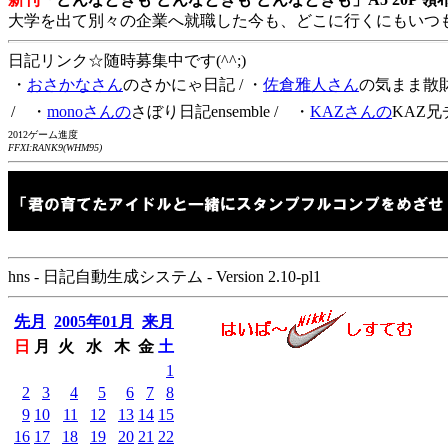
大学を出て別々の企業へ就職した今も、どこに行くにもいつ
日記リンク☆随時募集中です(^^;)
・
おさかなさん
のさかにゃ日記
/ ・
佐倉雅人さん
の気まま散
/ ・
monoさんの
さぼり日記ensemble
/ ・
KAZさんの
KAZ兄
2012ゲーム進度
FFXI:RANK9(WHM95)
hns - 日記自動生成システム - Version 2.10-pl1
先月
2005年01月
来月
日
月
火
水
木
金
土
1
2
3
4
5
6
7
8
9
10
11
12
13
14
15
16
17
18
19
20
21
22