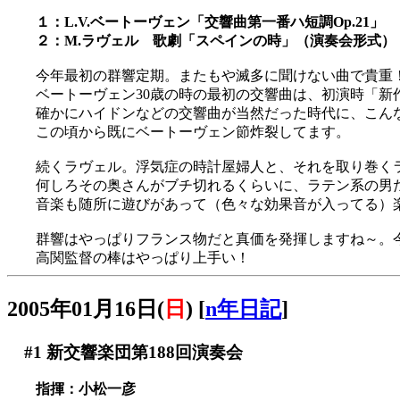
１：L.V.ベートーヴェン「交響曲第一番ハ短調Op.21」
２：M.ラヴェル 歌劇「スペインの時」（演奏会形式）
今年最初の群響定期。またもや滅多に聞けない曲で貴重
ベートーヴェン30歳の時の最初の交響曲は、初演時「新
確かにハイドンなどの交響曲が当然だった時代に、こん
この頃から既にベートーヴェン節炸裂してます。
続くラヴェル。浮気症の時計屋婦人と、それを取り巻くラテン
何しろその奥さんがブチ切れるくらいに、ラテン系の男
音楽も随所に遊びがあって（色々な効果音が入ってる）
群響はやっぱりフランス物だと真価を発揮しますね～。
高関監督の棒はやっぱり上手い！
2005年01月16日(
日
)
[
n年日記
]
#1
新交響楽団第188回演奏会
指揮：小松一彦