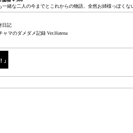
も一緒な二人の今までとこれからの物語。全然お姉様っぽくない
財日記
チャマのダメダメ記録 Ver.Hatena