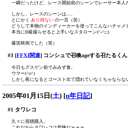
一瞬だったけど、レース開始前のシーンでレーサー本人
しかし、レースのシーンは…、
とにかく
あり得ない
の一言（笑）
どうして本物のインディーカーを使ってこんなハチャメ
本当にB級撮らせると上手いなスタローン(^-^;;;)
爆笑映画でした（笑）
#3
[
FFXI関連
] コンシュで召喚ageする召たるく
今日もグスゲン前でみみず食。
ウマー(^o^)
しかし夜になるとゴースト出て隠れていなくちゃならな
2005年01月15日(
土
)
[
n年日記
]
#1
タワレコ
久々に視聴購入。
これだからタワレコは危険だｗｗｗ