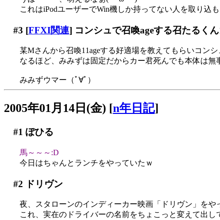
これはiPodユーザーでWin機しか持ってない人を取り込も
#3
[
FFXI関連
] コンシュで召喚ageする召たるくん
某Mさんから召喚11ageする好適場を教えてもらいコン
なるほど、みみずは固定だからカー君死んでも本体は無
みみずウマー（ﾟ∀ﾟ）
2005年01月14日(金)
[
n年日記
]
#1
ぽひる
馬～～～:D
今日はちゃんとランチをやっていたｗ
#2
ドリヴン
夜、スタローンのインディーカー映画「ドリヴン」をや
これ、実在のドライバーの名前をちょこっと変えて出し