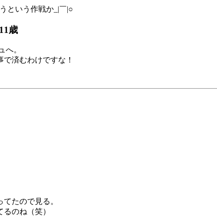
うという作戦か_|￣|○
11歳
シュへ。
事で済むわけですな！
ってたので見る。
てるのね（笑）