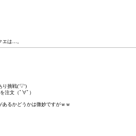
クエは…。
挑戦('▽')
を注文（ﾟ∀ﾟ）
があるかどうかは微妙ですがｗｗ