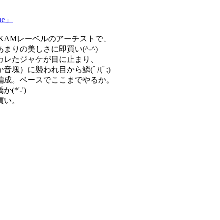
ine」
国SKAMレーベルのアーチストで、
りの美しさに即買い(^-^)
カレたジャケが目に止まり、
塊）に襲われ目から鱗(ﾟДﾟ;)
編成。ベースでここまでやるか。
'-')
買い。