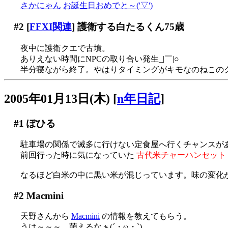
さかにゃん
お誕生日おめでと～('▽')
#2
[
FFXI関連
] 護衛する白たるくん75歳
夜中に護衛クエで古墳。
ありえない時間にNPCの取り合い発生_|￣|○
半分寝ながら終了。やはりタイミングがキモなのねこの
2005年01月13日(木)
[
n年日記
]
#1
ぽひる
駐車場の関係で滅多に行けない定食屋へ行くチャンスがあり
前回行った時に気になっていた
古代米チャーハンセット
なるほど白米の中に黒い米が混じっています。味の変化
#2
Macmini
天野さんから
Macmini
の情報を教えてもらう。
うは～～～、萌えるなぁ(´・ω・`)