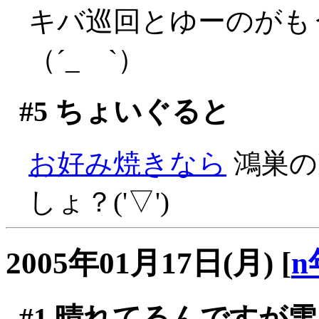
キバ巡回とゆーのがも
（´_ゝ`）
#5
ちょいぐると
お好み焼きなら
鴻巣の
しょ？('▽')
2005年01月17日(月)
[
n
#1
晴れてるんですが雪