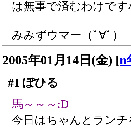
は無事で済むわけです
みみずウマー（ﾟ∀ﾟ）
2005年01月14日(金)
[
n
#1
ぽひる
馬～～～:D
今日はちゃんとランチ