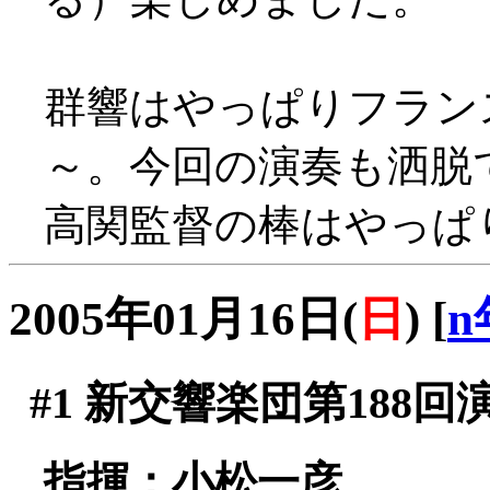
群響はやっぱりフラン
～。今回の演奏も洒脱
高関監督の棒はやっぱ
2005年01月16日(
日
)
[
n
#1
新交響楽団第188回
指揮：小松一彦