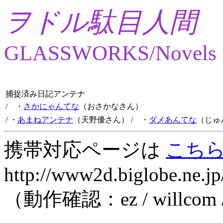
ヲドル駄目人間
GLASSWORKS/Novels
捕捉済み日記アンテナ
/ ・
さかにゃんてな
（おさかなさん）
/ ・
あまねアンテナ
（天野優さん）
/ ・
ダメあんてな
（じゅ
携帯対応ページは
こち
http://www2d.biglobe.ne.jp
（動作確認：ez / willcom 