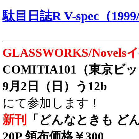
駄目日誌R V-spec（1999/
GLASSWORKS/Nove
COMITIA101（東京
9月2日（日）う12b
にて参加します！
新刊
「どんなときも どん
20P 領布価格￥300