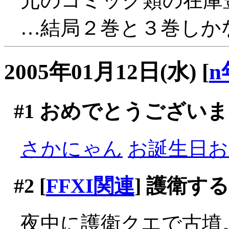
元のコミック類の在庫
…結局２巻と３巻しかな
2005年01月12日(水)
[
n
#1
おめでとうございま
さかにゃん
お誕生日おめ
#2
[
FFXI関連
] 護衛す
夜中に護衛クエで古墳