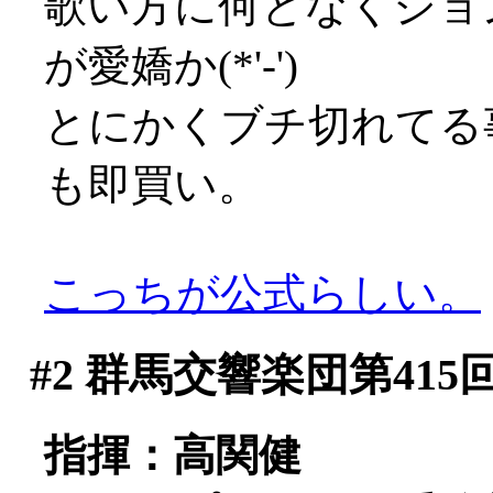
歌い方に何となくジョ
が愛嬌か(*'-')
とにかくブチ切れてる
も即買い。
こっちが公式らしい。
#2
群馬交響楽団第415
指揮：高関健