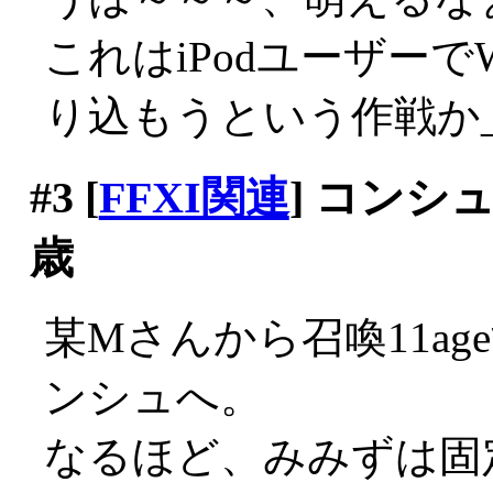
これはiPodユーザー
り込もうという作戦か_|
#3
[
FFXI関連
] コンシ
歳
某Mさんから召喚11a
ンシュへ。
なるほど、みみずは固