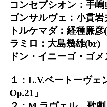
コンセプシオン：手嶋眞
ゴンサルヴェ：小貫岩夫(
トルケマダ：経種廉彦(t
ラミロ：大島幾雄(br)
ドン・イニーゴ・ゴメス：
１：L.V.ベートーヴ
Op.21」
２：M.ラヴェル 歌