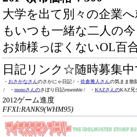
大学を出て別々の企業へ
もいつも一緒な二人の今
お姉様っぽくないOL百
日記リンク☆随時募集中です
・
おさかなさん
のさかにゃ日記
/ ・
佐倉雅人さん
の気まま散
/ ・
monoさんの
さぼり日記ensemble
/ ・
KAZさんの
KAZ兄
2012ゲーム進度
FFXI:RANK9(WHM95)