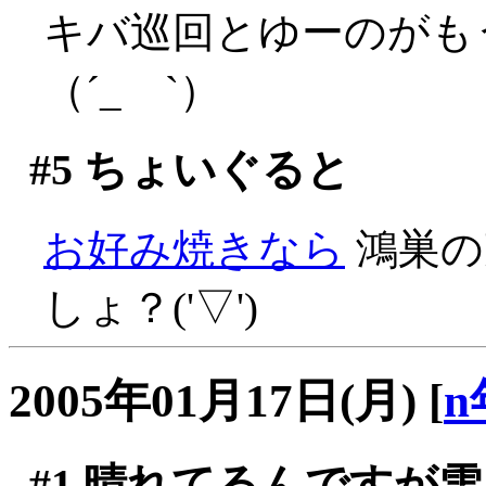
キバ巡回とゆーのがも
（´_ゝ`）
#5
ちょいぐると
お好み焼きなら
鴻巣の
しょ？('▽')
2005年01月17日(月)
[
n
#1
晴れてるんですが雪