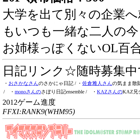
大学を出て別々の企業へ
もいつも一緒な二人の今
お姉様っぽくないOL百
日記リンク☆随時募集中です
・
おさかなさん
のさかにゃ日記
/ ・
佐倉雅人さん
の気まま散
/ ・
monoさんの
さぼり日記ensemble
/ ・
KAZさんの
KAZ兄
2012ゲーム進度
FFXI:RANK9(WHM95)