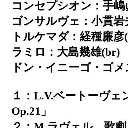
コンセプシオン：手嶋眞
ゴンサルヴェ：小貫岩夫(
トルケマダ：経種廉彦(t
ラミロ：大島幾雄(br)
ドン・イニーゴ・ゴメス：
１：L.V.ベートーヴ
Op.21」
２：M.ラヴェル 歌