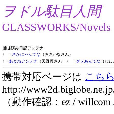
ヲドル駄目人間
GLASSWORKS/Novels
捕捉済み日記アンテナ
/ ・
さかにゃんてな
（おさかなさん）
/ ・
あまねアンテナ
（天野優さん）
/ ・
ダメあんてな
（じゅ
携帯対応ページは
こち
http://www2d.biglobe.ne.jp
（動作確認：ez / willcom 