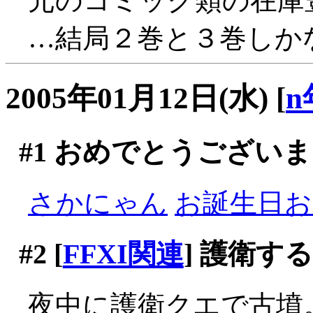
元のコミック類の在庫
…結局２巻と３巻しかな
2005年01月12日(水)
[
n
#1
おめでとうございま
さかにゃん
お誕生日おめ
#2
[
FFXI関連
] 護衛す
夜中に護衛クエで古墳