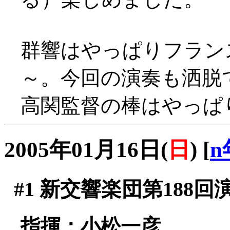
群響はやっぱりフラン
～。今回の演奏も洒脱
高関監督の棒はやっぱ
2005年01月16日(
日
)
[
n
#1
新交響楽団第188回
指揮：小松一彦