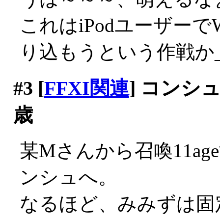
これはiPodユーザー
り込もうという作戦か_|
#3
[
FFXI関連
] コンシ
歳
某Mさんから召喚11a
ンシュへ。
なるほど、みみずは固