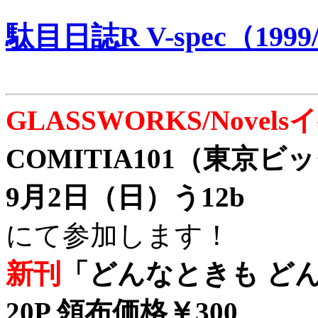
駄目日誌R V-spec（1999/
GLASSWORKS/Nove
COMITIA101（東京
9月2日（日）う12b
にて参加します！
新刊
「どんなときも どん
20P 領布価格￥300