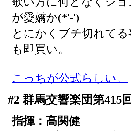
歌い方に何となくジョ
が愛嬌か(*'-')
とにかくブチ切れてる
も即買い。
こっちが公式らしい。
#2
群馬交響楽団第415
指揮：高関健