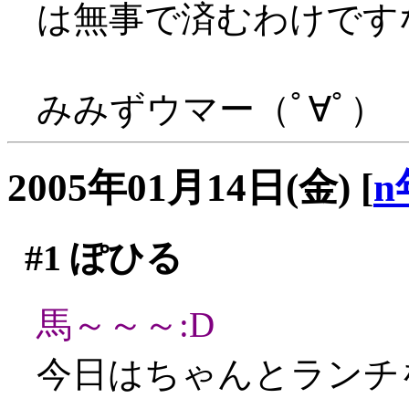
は無事で済むわけです
みみずウマー（ﾟ∀ﾟ）
2005年01月14日(金)
[
n
#1
ぽひる
馬～～～:D
今日はちゃんとランチ