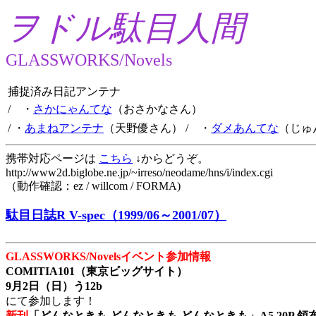
ヲドル駄目人間
GLASSWORKS/Novels
捕捉済み日記アンテナ
/ ・
さかにゃんてな
（おさかなさん）
/ ・
あまねアンテナ
（天野優さん）
/ ・
ダメあんてな
（じゅ
携帯対応ページは
こちら
↓からどうぞ。
http://www2d.biglobe.ne.jp/~irreso/neodame/hns/i/index.cgi
（動作確認：ez / willcom / FORMA)
駄目日誌R V-spec（1999/06～2001/07）
GLASSWORKS/Novelsイベント参加情報
COMITIA101（東京ビッグサイト）
9月2日（日）う12b
にて参加します！
新刊
「どんなときも どんなときも どんなときも」A5 20P 領布