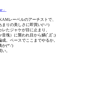
ine」
国SKAMレーベルのアーチストで、
りの美しさに即買い(^-^)
カレたジャケが目に止まり、
塊）に襲われ目から鱗(ﾟДﾟ;)
編成。ベースでここまでやるか。
'-')
買い。