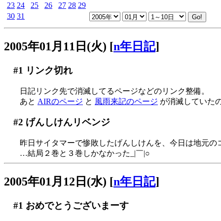
23
24
25
26
27
28
29
30
31
2005年01月11日(火)
[
n年日記
]
#1
リンク切れ
日記リンク先で消滅してるページなどのリンク整備。
あと
AIRのページ
と
風雨来記のページ
が消滅していた
#2
げんしけんリベンジ
昨日サイタマーで惨敗したげんしけんを、今日は地元の
…結局２巻と３巻しかなかった_|￣|○
2005年01月12日(水)
[
n年日記
]
#1
おめでとうございまーす