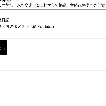
も一緒な二人の今までとこれからの物語。全然お姉様っぽくない
財日記
チャマのダメダメ記録 Ver.Hatena