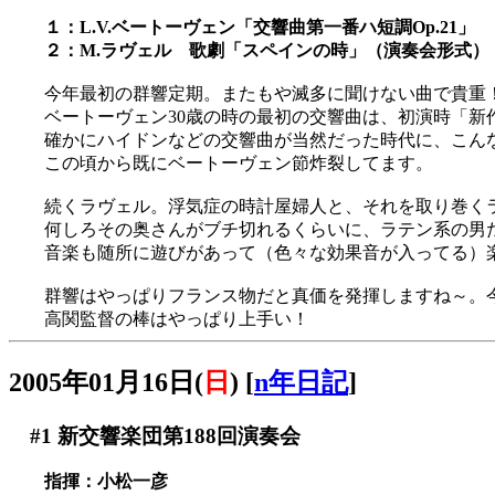
１：L.V.ベートーヴェン「交響曲第一番ハ短調Op.21」
２：M.ラヴェル 歌劇「スペインの時」（演奏会形式）
今年最初の群響定期。またもや滅多に聞けない曲で貴重
ベートーヴェン30歳の時の最初の交響曲は、初演時「新
確かにハイドンなどの交響曲が当然だった時代に、こん
この頃から既にベートーヴェン節炸裂してます。
続くラヴェル。浮気症の時計屋婦人と、それを取り巻くラテン
何しろその奥さんがブチ切れるくらいに、ラテン系の男
音楽も随所に遊びがあって（色々な効果音が入ってる）
群響はやっぱりフランス物だと真価を発揮しますね～。
高関監督の棒はやっぱり上手い！
2005年01月16日(
日
)
[
n年日記
]
#1
新交響楽団第188回演奏会
指揮：小松一彦