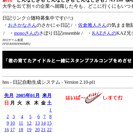
大学を出て別々の企業へ就職した今も、どこに行くにもいつ
日記リンク☆随時募集中です(^^;)
・
おさかなさん
のさかにゃ日記
/ ・
佐倉雅人さん
の気まま散
/ ・
monoさんの
さぼり日記ensemble
/ ・
KAZさんの
KAZ兄
2012ゲーム進度
FFXI:RANK9(WHM95)
hns - 日記自動生成システム - Version 2.10-pl1
先月
2005年01月
来月
日
月
火
水
木
金
土
1
2
3
4
5
6
7
8
9
10
11
12
13
14
15
16
17
18
19
20
21
22