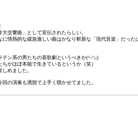
！
作大交響曲」として宣伝されたらしい。
なに情熱的な緩急激しい曲はかなり斬新な「現代音楽」だった
系の男たちの喜歌劇というべきか(^-^;;)
たちがほぼ本能で生きているというか（笑）
楽しめました。
今回の演奏も洒脱で上手く聴かせてました。