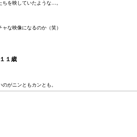
たちを映していたような…。
チャな映像になるのか（笑）
ん１１歳
いのがニンともカンとも。