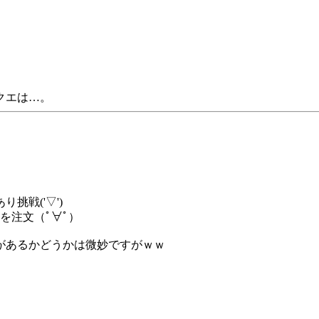
クエは…。
挑戦('▽')
を注文（ﾟ∀ﾟ）
があるかどうかは微妙ですがｗｗ