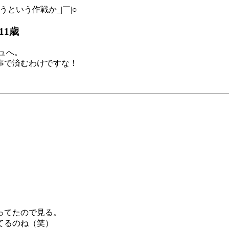
うという作戦か_|￣|○
11歳
シュへ。
事で済むわけですな！
ってたので見る。
てるのね（笑）