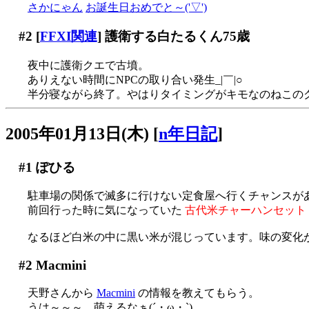
さかにゃん
お誕生日おめでと～('▽')
#2
[
FFXI関連
] 護衛する白たるくん75歳
夜中に護衛クエで古墳。
ありえない時間にNPCの取り合い発生_|￣|○
半分寝ながら終了。やはりタイミングがキモなのねこの
2005年01月13日(木)
[
n年日記
]
#1
ぽひる
駐車場の関係で滅多に行けない定食屋へ行くチャンスがあり
前回行った時に気になっていた
古代米チャーハンセット
なるほど白米の中に黒い米が混じっています。味の変化
#2
Macmini
天野さんから
Macmini
の情報を教えてもらう。
うは～～～、萌えるなぁ(´・ω・`)