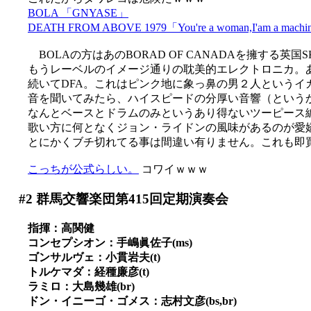
BOLA 「GNYASE」
DEATH FROM ABOVE 1979「You're a woman,I'am a mach
BOLAの方はあのBORAD OF CANADAを擁する英
もうレーベルのイメージ通りの耽美的エレクトロニカ。あま
続いてDFA。これはピンク地に象っ鼻の男２人というイ
音を聞いてみたら、ハイスピードの分厚い音響（というか音
なんとベースとドラムのみというあり得ないツーピース
歌い方に何となくジョン・ライドンの風味があるのが愛嬌か(*
とにかくブチ切れてる事は間違い有りません。これも即
こっちが公式らしい。
コワイｗｗｗ
#2
群馬交響楽団第415回定期演奏会
指揮：高関健
コンセプシオン：手嶋眞佐子(ms)
ゴンサルヴェ：小貫岩夫(t)
トルケマダ：経種廉彦(t)
ラミロ：大島幾雄(br)
ドン・イニーゴ・ゴメス：志村文彦(bs,br)