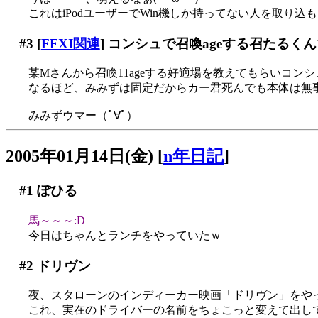
これはiPodユーザーでWin機しか持ってない人を取り込も
#3
[
FFXI関連
] コンシュで召喚ageする召たるくん
某Mさんから召喚11ageする好適場を教えてもらいコン
なるほど、みみずは固定だからカー君死んでも本体は無
みみずウマー（ﾟ∀ﾟ）
2005年01月14日(金)
[
n年日記
]
#1
ぽひる
馬～～～:D
今日はちゃんとランチをやっていたｗ
#2
ドリヴン
夜、スタローンのインディーカー映画「ドリヴン」をや
これ、実在のドライバーの名前をちょこっと変えて出し