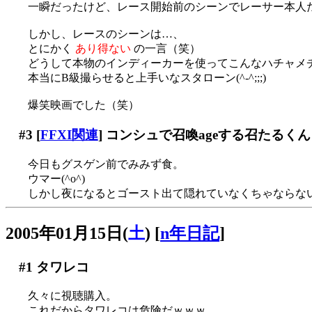
一瞬だったけど、レース開始前のシーンでレーサー本人
しかし、レースのシーンは…、
とにかく
あり得ない
の一言（笑）
どうして本物のインディーカーを使ってこんなハチャメ
本当にB級撮らせると上手いなスタローン(^-^;;;)
爆笑映画でした（笑）
#3
[
FFXI関連
] コンシュで召喚ageする召たるく
今日もグスゲン前でみみず食。
ウマー(^o^)
しかし夜になるとゴースト出て隠れていなくちゃならな
2005年01月15日(
土
)
[
n年日記
]
#1
タワレコ
久々に視聴購入。
これだからタワレコは危険だｗｗｗ