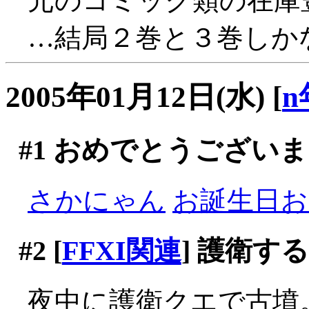
元のコミック類の在庫
…結局２巻と３巻しかな
2005年01月12日(水)
[
n
#1
おめでとうございま
さかにゃん
お誕生日おめ
#2
[
FFXI関連
] 護衛す
夜中に護衛クエで古墳