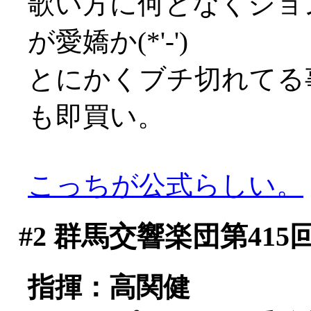
歌い方に何となくジョ
が愛嬌か(*'-')
とにかくブチ切れてる
も即買い。
こっちが公式らしい。
#2
群馬交響楽団第415
指揮：高関健