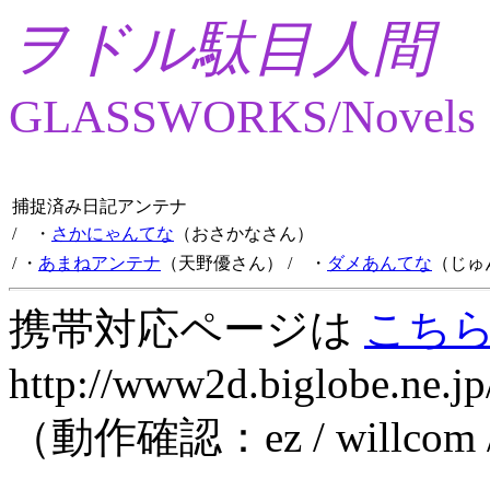
ヲドル駄目人間
GLASSWORKS/Novels
捕捉済み日記アンテナ
/ ・
さかにゃんてな
（おさかなさん）
/ ・
あまねアンテナ
（天野優さん）
/ ・
ダメあんてな
（じゅ
携帯対応ページは
こち
http://www2d.biglobe.ne.jp
（動作確認：ez / willcom 