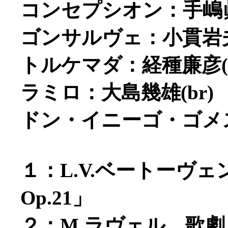
コンセプシオン：手嶋眞
ゴンサルヴェ：小貫岩夫(
トルケマダ：経種廉彦(t
ラミロ：大島幾雄(br)
ドン・イニーゴ・ゴメス：
１：L.V.ベートーヴ
Op.21」
２：M.ラヴェル 歌