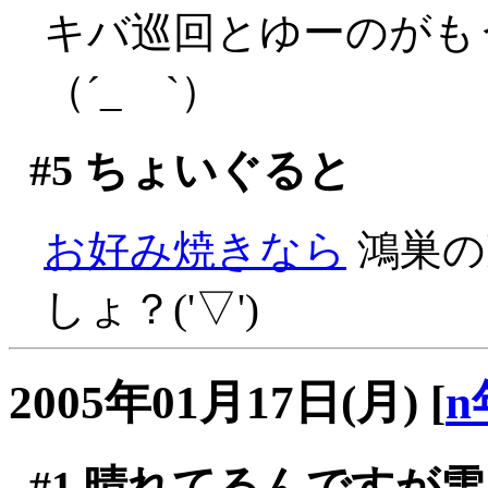
キバ巡回とゆーのがも
（´_ゝ`）
#5
ちょいぐると
お好み焼きなら
鴻巣の
しょ？('▽')
2005年01月17日(月)
[
n
#1
晴れてるんですが雪