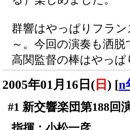
群響はやっぱりフラン
～。今回の演奏も洒脱
高関監督の棒はやっぱ
2005年01月16日(
日
)
[
n
#1
新交響楽団第188回
指揮：小松一彦