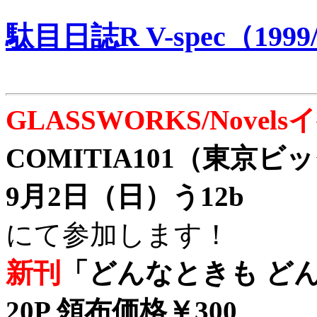
駄目日誌R V-spec（1999/
GLASSWORKS/Nove
COMITIA101（東京
9月2日（日）う12b
にて参加します！
新刊
「どんなときも どん
20P 領布価格￥300