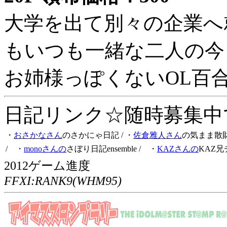
大学を出て別々の企業へ
もいつも一緒な二人の今
お姉様っぽくないOL百
日記リンク☆随時募集中です
・
おさかなさん
のさかにゃ日記
/ ・
佐倉雅人さん
の気まま散
/ ・
monoさんの
さぼり日記ensemble
/ ・
KAZさんの
KAZ兄
2012ゲーム進度
FFXI:RANK9(WHM95)