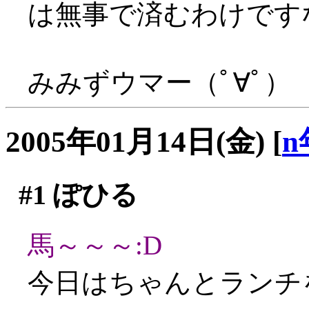
は無事で済むわけです
みみずウマー（ﾟ∀ﾟ）
2005年01月14日(金)
[
n
#1
ぽひる
馬～～～:D
今日はちゃんとランチ