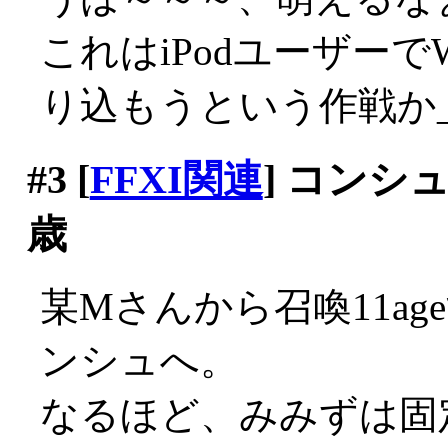
これはiPodユーザー
り込もうという作戦か_|
#3
[
FFXI関連
] コンシ
歳
某Mさんから召喚11a
ンシュへ。
なるほど、みみずは固