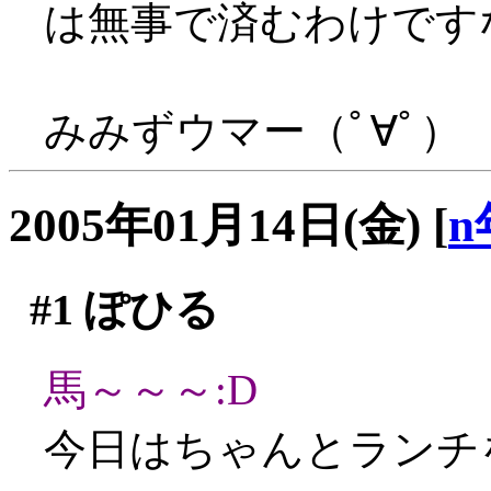
は無事で済むわけです
みみずウマー（ﾟ∀ﾟ）
2005年01月14日(金)
[
n
#1
ぽひる
馬～～～:D
今日はちゃんとランチ