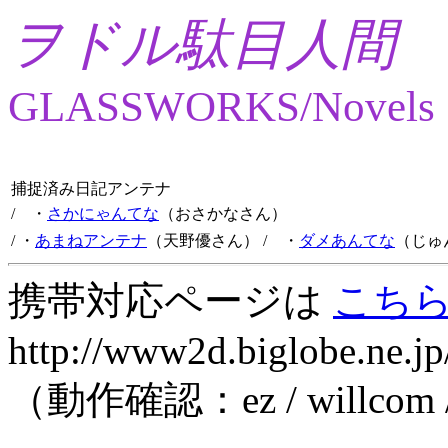
ヲドル駄目人間
GLASSWORKS/Novels
捕捉済み日記アンテナ
/ ・
さかにゃんてな
（おさかなさん）
/ ・
あまねアンテナ
（天野優さん）
/ ・
ダメあんてな
（じゅ
携帯対応ページは
こち
http://www2d.biglobe.ne.jp
（動作確認：ez / willcom 