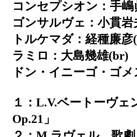
コンセプシオン：手嶋眞
ゴンサルヴェ：小貫岩夫(
トルケマダ：経種廉彦(t
ラミロ：大島幾雄(br)
ドン・イニーゴ・ゴメス：
１：L.V.ベートーヴ
Op.21」
２：M.ラヴェル 歌