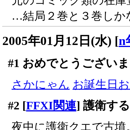
元のコミック類の在庫
…結局２巻と３巻しかな
2005年01月12日(水)
[
n
#1
おめでとうございま
さかにゃん
お誕生日おめ
#2
[
FFXI関連
] 護衛す
夜中に護衛クエで古墳