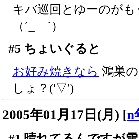
キバ巡回とゆーのがも
（´_ゝ`）
#5
ちょいぐると
お好み焼きなら
鴻巣の
しょ？('▽')
2005年01月17日(月)
[
n
#1
晴れてるんですが雪