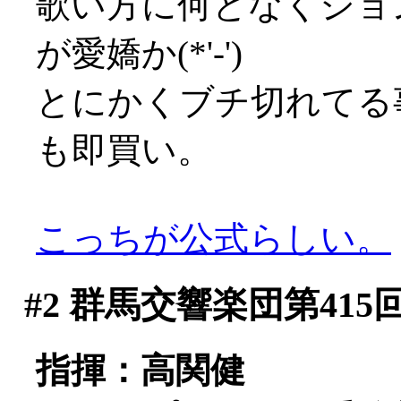
歌い方に何となくジョ
が愛嬌か(*'-')
とにかくブチ切れてる
も即買い。
こっちが公式らしい。
#2
群馬交響楽団第415
指揮：高関健