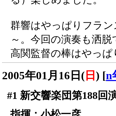
群響はやっぱりフラン
～。今回の演奏も洒脱
高関監督の棒はやっぱ
2005年01月16日(
日
)
[
n
#1
新交響楽団第188回
指揮：小松一彦