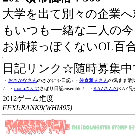
大学を出て別々の企業へ
もいつも一緒な二人の今
お姉様っぽくないOL百
日記リンク☆随時募集中です
・
おさかなさん
のさかにゃ日記
/ ・
佐倉雅人さん
の気まま散
/ ・
monoさんの
さぼり日記ensemble
/ ・
KAZさんの
KAZ兄
2012ゲーム進度
FFXI:RANK9(WHM95)