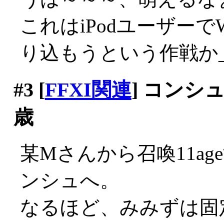
これはiPodユーザー
り込もうという作戦か_|
#3
[
FFXI関連
] コンシ
歳
某Mさんから召喚11a
ンシュへ。
なるほど、みみずは固