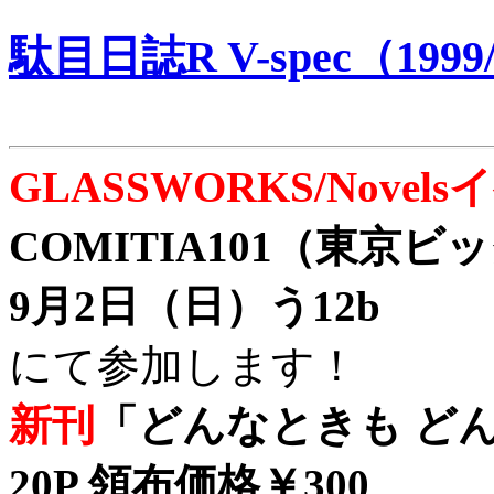
駄目日誌R V-spec（1999/
GLASSWORKS/Nove
COMITIA101（東京
9月2日（日）う12b
にて参加します！
新刊
「どんなときも どん
20P 領布価格￥300