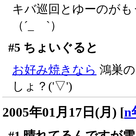
キバ巡回とゆーのがも
（´_ゝ`）
#5
ちょいぐると
お好み焼きなら
鴻巣の
しょ？('▽')
2005年01月17日(月)
[
n
#1
晴れてるんですが雪