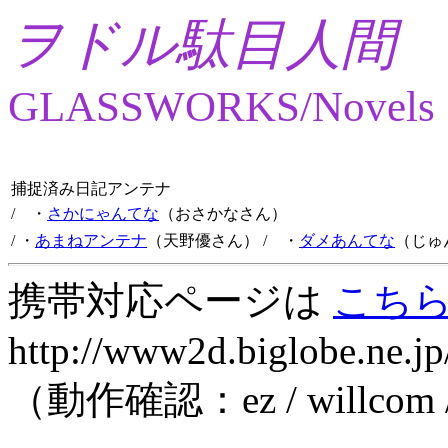
ヲドル駄目人間
GLASSWORKS/Novels
捕捉済み日記アンテナ
/ ・
さかにゃんてな
（おさかなさん）
/ ・
あまねアンテナ
（天野優さん）
/ ・
ダメあんてな
（じゅ
携帯対応ページは
こち
http://www2d.biglobe.ne.jp
（動作確認：ez / willcom 