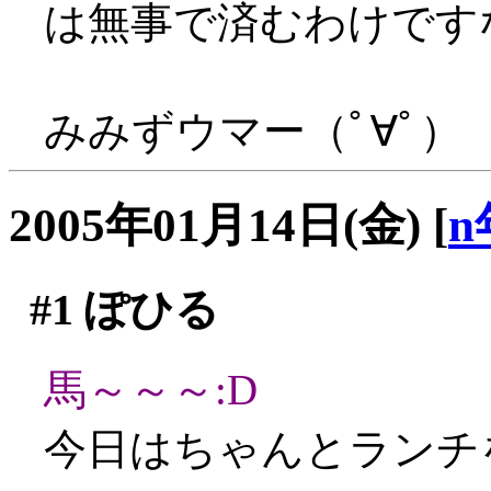
は無事で済むわけです
みみずウマー（ﾟ∀ﾟ）
2005年01月14日(金)
[
n
#1
ぽひる
馬～～～:D
今日はちゃんとランチ