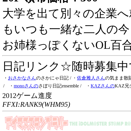
大学を出て別々の企業へ
もいつも一緒な二人の今
お姉様っぽくないOL百
日記リンク☆随時募集中です
・
おさかなさん
のさかにゃ日記
/ ・
佐倉雅人さん
の気まま散
/ ・
monoさんの
さぼり日記ensemble
/ ・
KAZさんの
KAZ兄
2012ゲーム進度
FFXI:RANK9(WHM95)