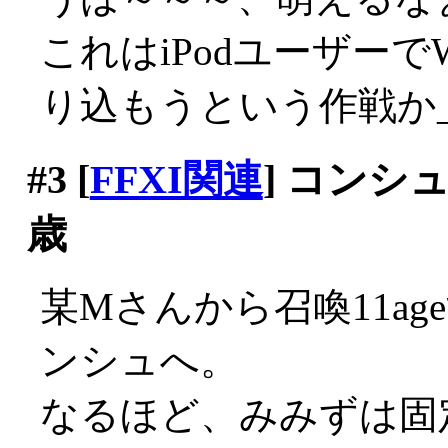
これはiPodユーザー
り込もうという作戦か_|
#3
[
FFXI関連
] コンシ
歳
某Mさんから召喚11a
ンシュへ。
なるほど、みみずは固