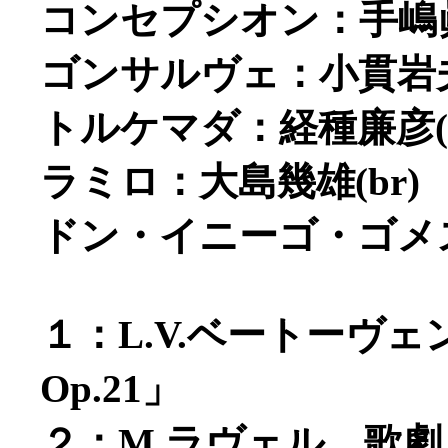
コンセプシオン：手嶋眞
ゴンサルヴェ：小貫岩夫(
トルケマダ：経種廉彦(t
ラミロ：大島幾雄(br)
ドン・イニーゴ・ゴメス：
１：L.V.ベートーヴ
Op.21」
２：M.ラヴェル 歌