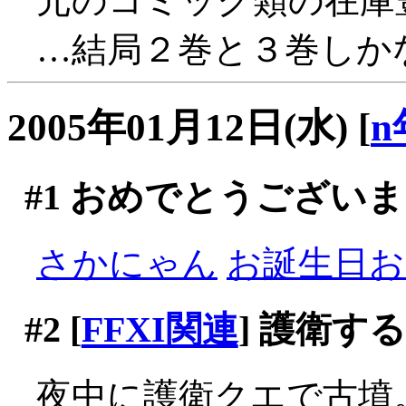
元のコミック類の在庫
…結局２巻と３巻しかな
2005年01月12日(水)
[
n
#1
おめでとうございま
さかにゃん
お誕生日おめ
#2
[
FFXI関連
] 護衛す
夜中に護衛クエで古墳