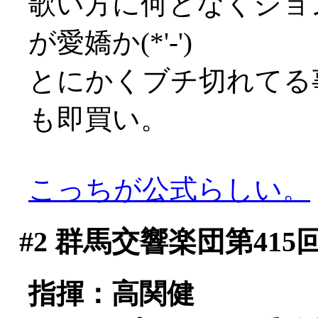
歌い方に何となくジョ
が愛嬌か(*'-')
とにかくブチ切れてる
も即買い。
こっちが公式らしい。
#2
群馬交響楽団第415
指揮：高関健