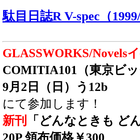
駄目日誌R V-spec（1999/
GLASSWORKS/Nove
COMITIA101（東京
9月2日（日）う12b
にて参加します！
新刊
「どんなときも どん
20P 領布価格￥300