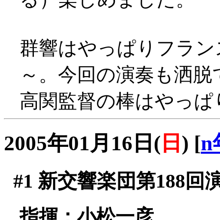
群響はやっぱりフラン
～。今回の演奏も洒脱
高関監督の棒はやっぱ
2005年01月16日(
日
)
[
n
#1
新交響楽団第188回
指揮：小松一彦