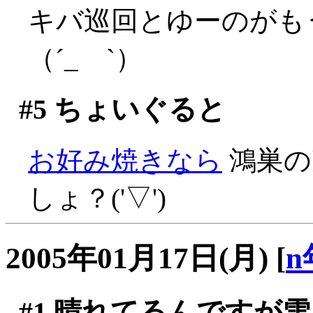
キバ巡回とゆーのがも
（´_ゝ`）
#5
ちょいぐると
お好み焼きなら
鴻巣の
しょ？('▽')
2005年01月17日(月)
[
n
#1
晴れてるんですが雪