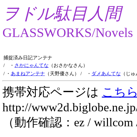
ヲドル駄目人間
GLASSWORKS/Novels
捕捉済み日記アンテナ
/ ・
さかにゃんてな
（おさかなさん）
/ ・
あまねアンテナ
（天野優さん）
/ ・
ダメあんてな
（じゅ
携帯対応ページは
こち
http://www2d.biglobe.ne.jp
（動作確認：ez / willcom 