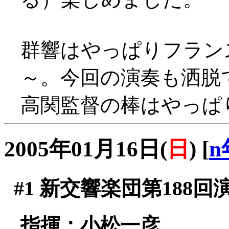
群響はやっぱりフラン
～。今回の演奏も洒脱
高関監督の棒はやっぱ
2005年01月16日(
日
)
[
n
#1
新交響楽団第188回
指揮：小松一彦