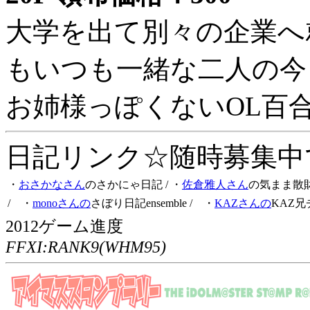
大学を出て別々の企業へ
もいつも一緒な二人の今
お姉様っぽくないOL百
日記リンク☆随時募集中です
・
おさかなさん
のさかにゃ日記
/ ・
佐倉雅人さん
の気まま散
/ ・
monoさんの
さぼり日記ensemble
/ ・
KAZさんの
KAZ兄
2012ゲーム進度
FFXI:RANK9(WHM95)