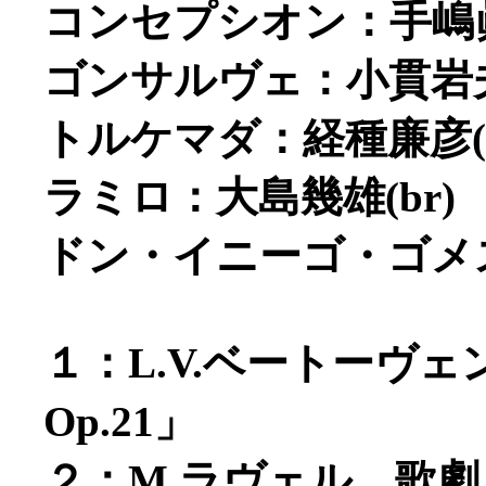
コンセプシオン：手嶋眞
ゴンサルヴェ：小貫岩夫(
トルケマダ：経種廉彦(t
ラミロ：大島幾雄(br)
ドン・イニーゴ・ゴメス：
１：L.V.ベートーヴ
Op.21」
２：M.ラヴェル 歌