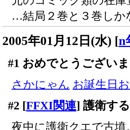
元のコミック類の在庫
…結局２巻と３巻しかな
2005年01月12日(水)
[
n
#1
おめでとうございま
さかにゃん
お誕生日おめ
#2
[
FFXI関連
] 護衛す
夜中に護衛クエで古墳