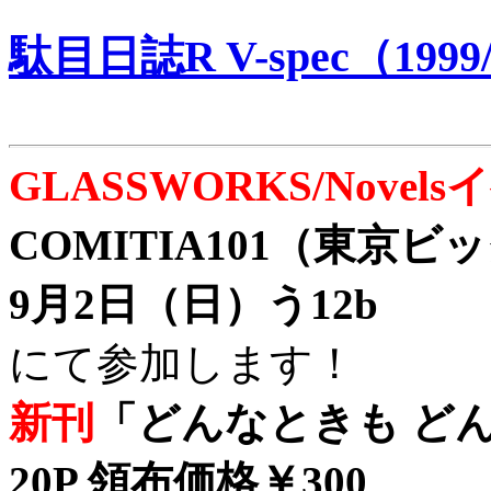
駄目日誌R V-spec（1999/
GLASSWORKS/Nove
COMITIA101（東京
9月2日（日）う12b
にて参加します！
新刊
「どんなときも どん
20P 領布価格￥300