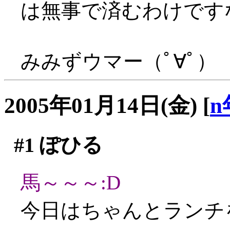
は無事で済むわけです
みみずウマー（ﾟ∀ﾟ）
2005年01月14日(金)
[
n
#1
ぽひる
馬～～～:D
今日はちゃんとランチ