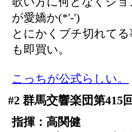
歌い方に何となくジョ
が愛嬌か(*'-')
とにかくブチ切れてる
も即買い。
こっちが公式らしい。
#2
群馬交響楽団第415
指揮：高関健