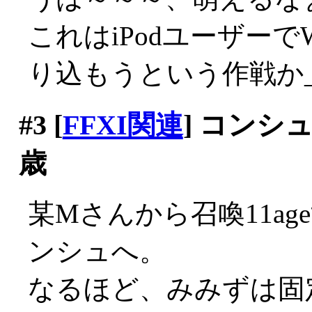
これはiPodユーザー
り込もうという作戦か_|
#3
[
FFXI関連
] コンシ
歳
某Mさんから召喚11a
ンシュへ。
なるほど、みみずは固