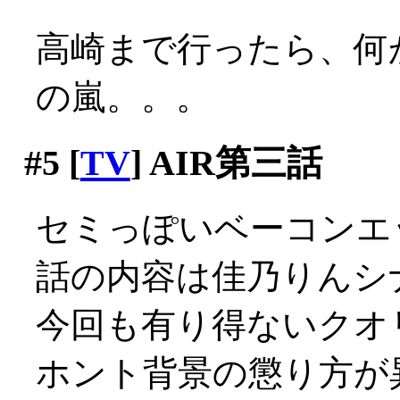
高崎まで行ったら、何
の嵐。。。
#5
[
TV
] AIR第三話
セミっぽいベーコンエッ
話の内容は佳乃りんシ
今回も有り得ないクオ
ホント背景の懲り方が