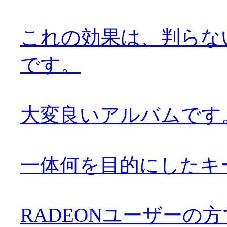
これの効果は、判らな
です。
大変良いアルバムです。お
一体何を目的にしたキ
RADEONユーザーの