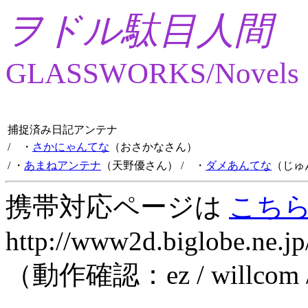
ヲドル駄目人間
GLASSWORKS/Novels
捕捉済み日記アンテナ
/ ・
さかにゃんてな
（おさかなさん）
/ ・
あまねアンテナ
（天野優さん）
/ ・
ダメあんてな
（じゅ
携帯対応ページは
こち
http://www2d.biglobe.ne.jp
（動作確認：ez / willcom 