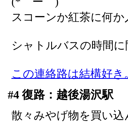
(*゜ー゜)
スコーンか紅茶に何か
シャトルバスの時間に
この連絡路は結構好き
#4
復路：越後湯沢駅
散々みやげ物を買い込