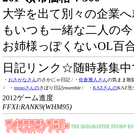
大学を出て別々の企業へ
もいつも一緒な二人の今
お姉様っぽくないOL百
日記リンク☆随時募集中です
・
おさかなさん
のさかにゃ日記
/ ・
佐倉雅人さん
の気まま散
/ ・
monoさんの
さぼり日記ensemble
/ ・
KAZさんの
KAZ兄
2012ゲーム進度
FFXI:RANK9(WHM95)