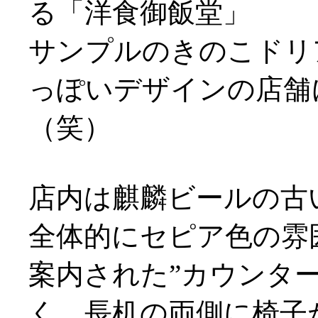
る「洋食御飯堂」
サンプルのきのこドリ
っぽいデザインの店舗
（笑）
店内は麒麟ビールの古
全体的にセピア色の雰
案内された”カウンタ
く、長机の両側に椅子が配