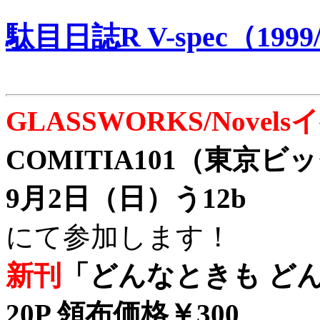
駄目日誌R V-spec（1999/
GLASSWORKS/Nove
COMITIA101（東京
9月2日（日）う12b
にて参加します！
新刊
「どんなときも どん
20P 領布価格￥300