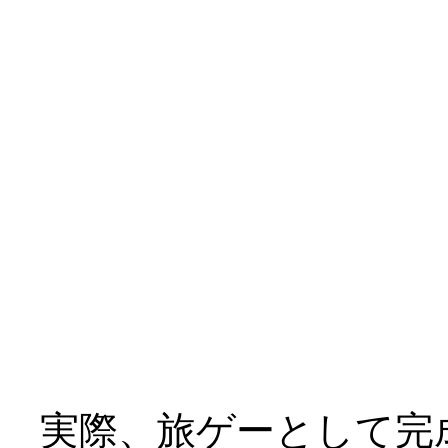
三人とも到底救われて
￣|○
テーマが「救済」では
けど、これはキツイ、
ヒロイン４人（おマケ
てどうよ？_|￣|○
実際、旅ゲーとして完