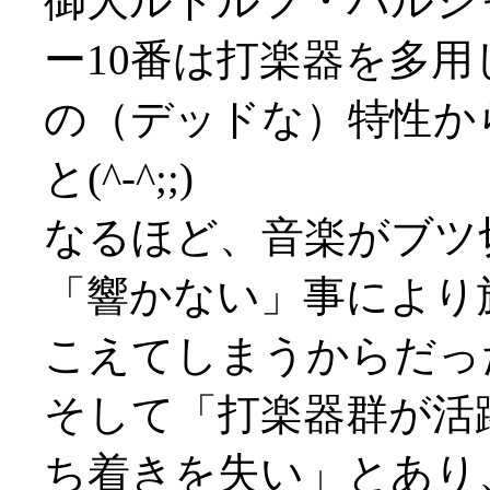
御大ルドルフ・バルシ
ー10番は打楽器を多
の（デッドな）特性か
と(^-^;;)
なるほど、音楽がブツ
「響かない」事により
こえてしまうからだったか(^
そして「打楽器群が活
ち着きを失い」とあり