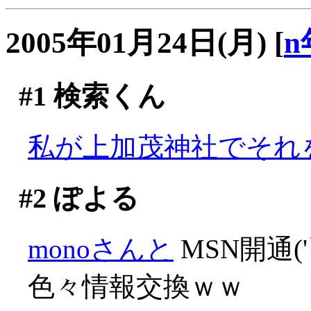
2005年01月24日(月)
[
n
#1
検索くん
私が上加茂神社でそれを
#2
ぽよる
monoさんと
MSN開通('
色々情報交換ｗｗ