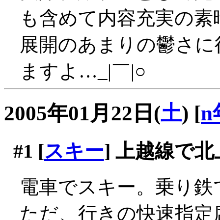
も含めて内容充実の素
展開のあまりの鬱さに
ますよ…_|￣|○
2005年01月22日(
土
)
[
n
#1
[
スキー
] 上越線で北
電車でスキー。乗り鉄で
ただ、行きの快速指定