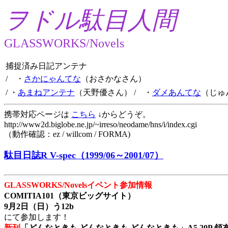
ヲドル駄目人間
GLASSWORKS/Novels
捕捉済み日記アンテナ
/ ・
さかにゃんてな
（おさかなさん）
/ ・
あまねアンテナ
（天野優さん）
/ ・
ダメあんてな
（じゅ
携帯対応ページは
こちら
↓からどうぞ。
http://www2d.biglobe.ne.jp/~irreso/neodame/hns/i/index.cgi
（動作確認：ez / willcom / FORMA)
駄目日誌R V-spec（1999/06～2001/07）
GLASSWORKS/Novelsイベント参加情報
COMITIA101（東京ビッグサイト）
9月2日（日）う12b
にて参加します！
新刊
「どんなときも どんなときも どんなときも」A5 20P 領布