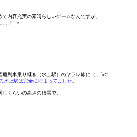
？_|￣|○
めて内容充実の素晴らしいゲームなんですが、
_|￣|○
通列車乗り継ぎ（水上駅）のヤラレ旅に（；´д⊂
の水上駅は完全に埋まってました。
同じくらいの高さの積雪で、