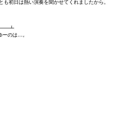
なくとも初日は熱い演奏を聞かせてくれましたから。
┻━━┻
ゆーのは…。
「出会いと別れ」、つまるところ喪失の物語である訳ですが。
き続けなければならない、と。
|￣|○
いデスヨ（；´д⊂ ←（真理かも知れないが…）
い合うような相手）を事故で失い、
と思ったらそれは永遠の別離を前提とした出会いだったと。
一時間( TДT)
救われなさは樹シナリオ以上じゃないかと。
で、冬はその人格の一つである事と、本物の冬は既に故人であ
為だと思います。ただ正しい事が最良の結果に行き着くとは限
、夏に閉じ込められた冬と、一人で全てを背負う主人公。
これはキツイ、マジ勘弁して下さい（；´д⊂