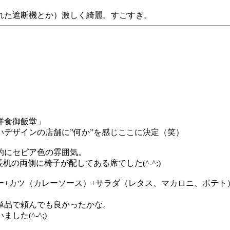
れた遮断機とか）激しく綺麗。すごすぎ。
洋食御飯堂」
いデザインの店舗に”何か”を感じここに決定（笑）
的にセピア色の雰囲気。
の両側に椅子が配してある席でした(^-^;)
ー+カツ（カレーソース）+サラダ（レタス、マカロニ、ポテト
ー単品で頼んでも良かったかな。
た(^-^;)