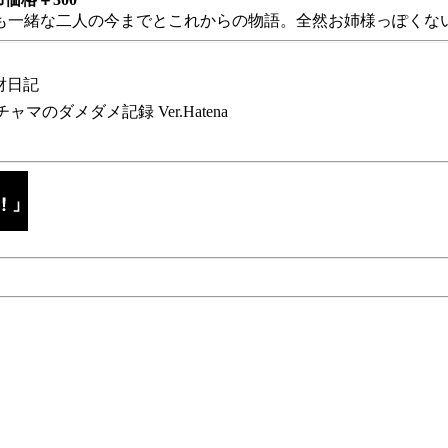
も一緒な二人の今までとこれからの物語。全然お姉様っぽくない
財日記
チャマのダメダメ記録 Ver.Hatena