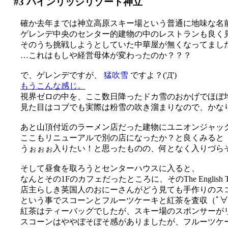
#3
パインリッジリゾート神立
確か去年までは神立高原スキー場という普通に地味な名
ゲレンデ中央のセンター的建物の中のレストランも良く
そのうち挑戦しようとしていた中華屋が無くなってましたo
…これはもしや経営母体が変わったのか？？？
で、ゲレンデですが、
猛吹雪
ですよ？('Д')
もうこんな感じ。
視界ゼロの中を、ここ数日降ったドカ雪のおかげでほぼ均
見た目はコブでも実際は粉雪の吹き溜まりなので、かな
あと山頂付近のラーメン店だった建物にユニオンジャッ
ここもリニューアルで別の店になったか？と良くみると「The E
うぉぉぉ入りたい！と思ったものの、何となく入りづら
そして昼食を取ろうとセンターハウスに入ると、
なんとその1Fのカフェだったところに、そのThe English T
店主らしき英国人のおにーさんがどう見ても手作りのス
という事でスコーンとフルーツケーキと紅茶を査収（ﾟ∀
紅茶はティーバッグでしたが、スキー場のスポンサーがリ
スコーンはややぼそぼそ感がありましたが、フルーツケーキ