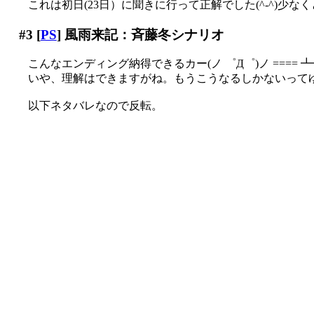
これは初日(23日）に聞きに行って正解でした(^-^)少
#3
[
PS
] 風雨来記：斉藤冬シナリオ
こんなエンディング納得できるカー(ノ ゜Д゜)ノ ==== 
いや、理解はできますがね。もうこうなるしかないって
以下ネタバレなので反転。
企画脚本の浅野公一氏によれば、このゲームのテーマは
それに直面しても、人は生きている限り立ち上がって歩
そりゃ判りますけど何も４つも用意する必要ないでしょう_
これではまるで「全ての出会いは別離のためにある」みた
そもそも主人公は恋人（というかお互いの欠損部分を補
ようやく立ち直って再び心を許せる相手とめぐり合った
この世界の神（つまり浅野氏ですが）に慈悲はないのかと小
冬シナリオはただ悲劇としか言いようの無い話で、その
実際、物語の中盤で冬の双子の妹の夏が実は多重人格者
夏を救うために冬の人格を消滅させるのは全く正しい行
冬の消滅の影響で、冬だった時の記憶を全て失った夏と
三人とも到底救われているとは思えないのですが_|￣|○
テーマが「救済」ではない以上仕方ないのでしょうけど、