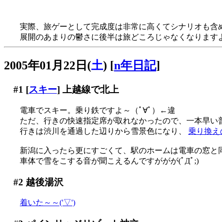
ヒロイン４人（おマケを除く）のうち２人が故人ってどうよ
実際、旅ゲーとして完成度は非常に高くてシナリオも含
展開のあまりの鬱さに後半は旅どころじゃなくなりますよ…
2005年01月22日(
土
)
[
n年日記
]
#1
[
スキー
] 上越線で北上
電車でスキー。乗り鉄ですよ～（ﾟ∀ﾟ）←違
ただ、行きの快速指定席が取れなかったので、一本早い普
行きは渋川を通過した辺りから雪景色になり、
乗り換え
新潟に入ったら更にすごくて、駅のホームは電車の窓と
車体で雪をこする音が聞こえるんですががが(ﾟДﾟ;)
#2
越後湯沢
着いた～～('▽')