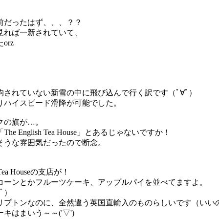
前だったはず、、、？？
見れば一新されていて、
rz
されていない新雪の中に飛び込んで行く訳です（ﾟ∀ﾟ）
りハイスピード滑降が可能でした。
クの旗が…。
nglish Tea House」とあるじゃないですか！
そうな雰囲気だったので断念。
ea Houseの支店が！
コーンとかフルーツケーキ、アップルパイを並べてますよ。
ﾟ）
プトンなのに、全然違う英国直輸入のものらしいです（いいのか？
はまいう～～('▽')