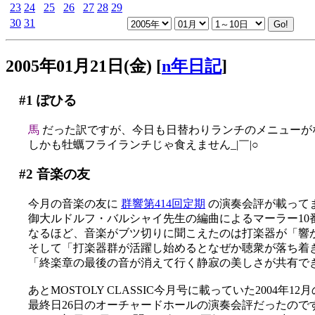
23
24
25
26
27
28
29
30
31
2005年01月21日(金)
[
n年日記
]
#1
ぽひる
馬
だった訳ですが、今日も日替わりランチのメニューが
しかも牡蠣フライランチじゃ食えません_|￣|○
#2
音楽の友
今月の音楽の友に
群響第414回定期
の演奏会評が載って
御大ルドルフ・バルシャイ先生の編曲によるマーラー10番
なるほど、音楽がブツ切りに聞こえたのは打楽器が「響かない
そして「打楽器群が活躍し始めるとなぜか聴衆が落ち着
「終楽章の最後の音が消えて行く静寂の美しさが共有で
あとMOSTOLY CLASSIC今月号に載っていた2004
最終日26日のオーチャードホールの演奏会評だったの