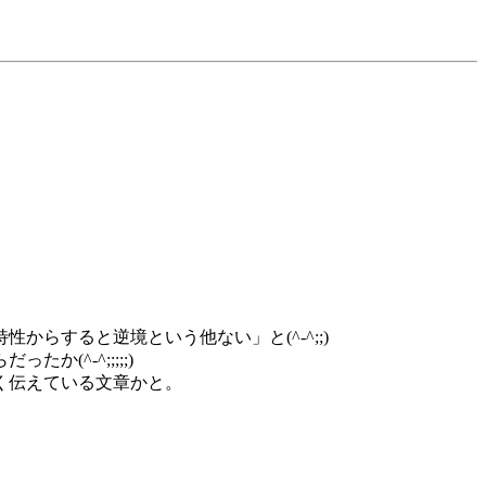
らすると逆境という他ない」と(^-^;;)
^-^;;;;;)
く伝えている文章かと。