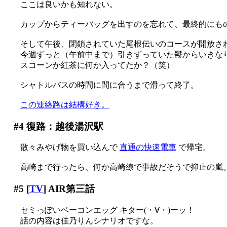
ここは良いかも知れない。
カップからティーバッグを出すのを忘れて、最終的にものす
そして午後、閉鎖されていた尾根伝いのコースが開放された
今週ずっと（午前中まで）引きずっていた鬱からいきなり
スコーンか紅茶に何か入ってたか？（笑）
シャトルバスの時間に間に合うまで滑って終了。
この連絡路は結構好き。
#4
復路：越後湯沢駅
散々みやげ物を買い込んで
直通の快速電車
で帰宅。
高崎まで行ったら、何か高崎線で事故だそうで抑止の嵐
#5
[
TV
] AIR第三話
セミっぽいベーコンエッグ キター(・∀・)ーッ！
話の内容は佳乃りんシナリオですな。