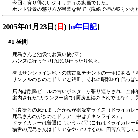
今回も有り得ないクオリティの動画でした。
ホント背景の懲り方が異常な程で（廃線で棒の取り外さ
2005年01月23日(
日
)
[
n年日記
]
#1
昼間
鹿島さんと池袋でお買い物('▽')
ハンズに行ったりPARCO行ったり色々。
昼はサンシャイン地下の懐古風テナントの一角にある「
サンプルのきのこドリアと銀皿、それに昭和30年代っぽ
店内は麒麟ビールの古いポスターが張り巡らされ、全体
案内された”カウンター席”は厨房直結のそれではなく、長机
写真撮るの忘れましたが私が御飯堂ライス（ドライカレ
鹿島さんのがきのこドリア（中はチキンライス）。
ドライカレーは普通にまいう～('▽')これはドライカレ
猫舌の鹿島さんはドリアをやっつけるのに四苦八苦していまし