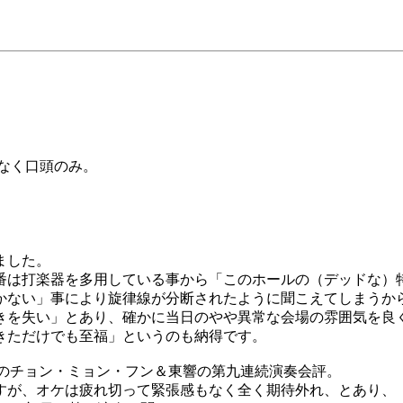
なく口頭のみ。
ました。
は打楽器を多用している事から「このホールの（デッドな）特性か
」事により旋律線が分断されたように聞こえてしまうからだったか(
きを失い」とあり、確かに当日のやや異常な会場の雰囲気を良
きただけでも至福」というのも納得です。
年12月のチョン・ミョン・フン＆東響の第九連続演奏会評。
ですが、オケは疲れ切って緊張感もなく全く期待外れ、とあり、