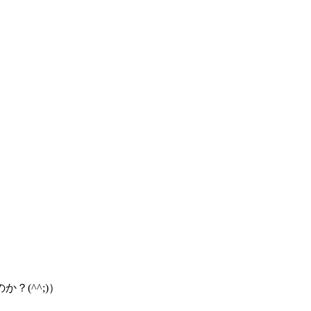
(^^;)）