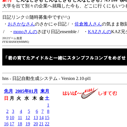
大学を出て別々の企業へ就職した今も、どこに行くにもいつ
日記リンク☆随時募集中です(^^;)
・
おさかなさん
のさかにゃ日記
/ ・
佐倉雅人さん
の気まま散
/ ・
monoさんの
さぼり日記ensemble
/ ・
KAZさんの
KAZ兄
2012ゲーム進度
FFXI:RANK9(WHM95)
hns - 日記自動生成システム - Version 2.10-pl1
先月
2005年01月
来月
日
月
火
水
木
金
土
1
2
3
4
5
6
7
8
9
10
11
12
13
14
15
16
17
18
19
20
21
22