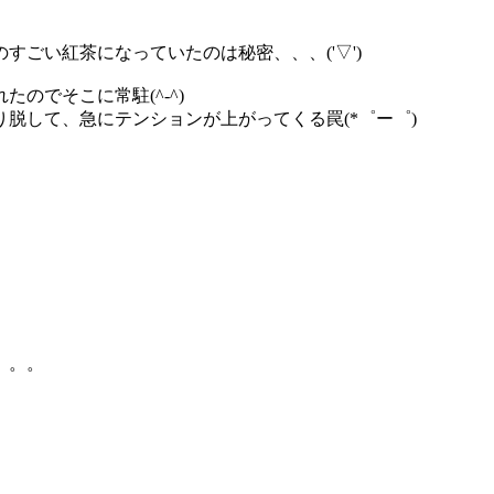
ごい紅茶になっていたのは秘密、、、('▽')
のでそこに常駐(^-^)
脱して、急にテンションが上がってくる罠(*゜ー゜)
。。。