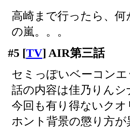
高崎まで行ったら、何
の嵐。。。
#5
[
TV
] AIR第三話
セミっぽいベーコンエッ
話の内容は佳乃りんシ
今回も有り得ないクオ
ホント背景の懲り方が