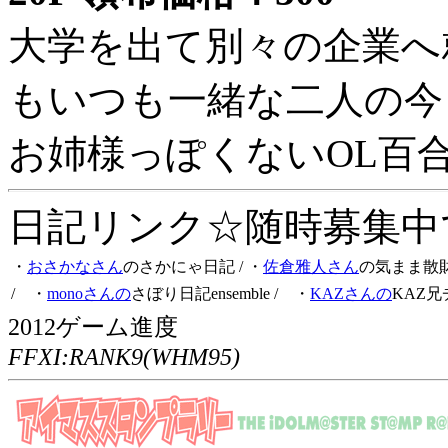
大学を出て別々の企業へ
もいつも一緒な二人の今
お姉様っぽくないOL百
日記リンク☆随時募集中です
・
おさかなさん
のさかにゃ日記
/ ・
佐倉雅人さん
の気まま散
/ ・
monoさんの
さぼり日記ensemble
/ ・
KAZさんの
KAZ兄
2012ゲーム進度
FFXI:RANK9(WHM95)