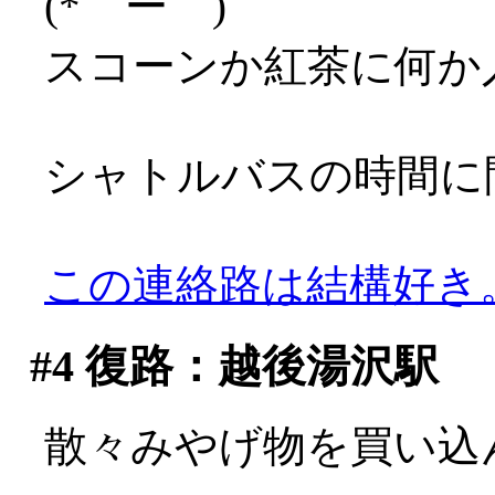
(*゜ー゜)
スコーンか紅茶に何か
シャトルバスの時間に
この連絡路は結構好き
#4
復路：越後湯沢駅
散々みやげ物を買い込