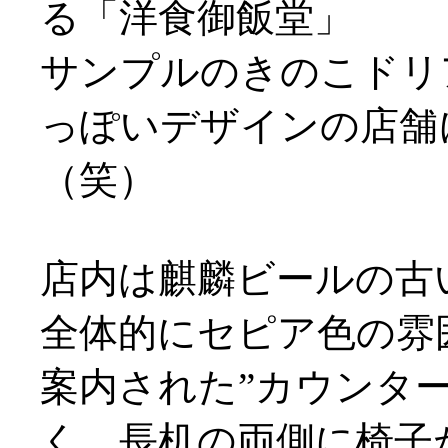
る「洋食御飯堂」
サンプルのきのこドリ
っぽいデザインの店舗
（笑）
店内は麒麟ビールの古
全体的にセピア色の雰
案内された”カウンタ
く、長机の両側に椅子が配