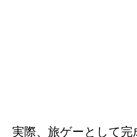
三人とも到底救われて
￣|○
テーマが「救済」では
けど、これはキツイ、
ヒロイン４人（おマケ
てどうよ？_|￣|○
実際、旅ゲーとして完