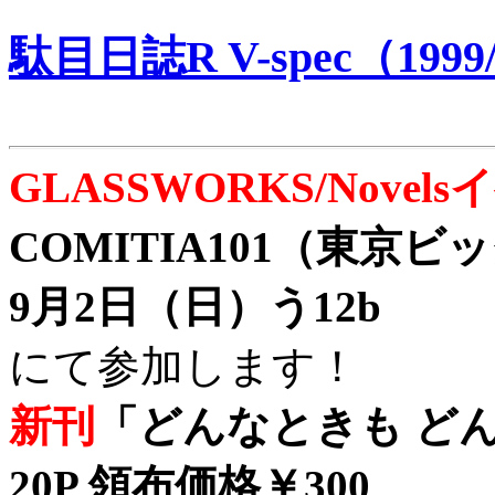
駄目日誌R V-spec（1999/
GLASSWORKS/Nove
COMITIA101（東京
9月2日（日）う12b
にて参加します！
新刊
「どんなときも どん
20P 領布価格￥300