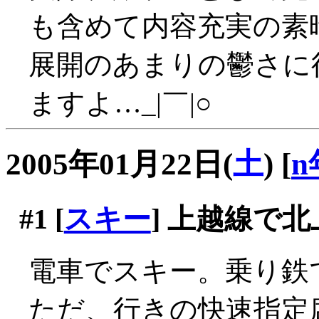
も含めて内容充実の素
展開のあまりの鬱さに
ますよ…_|￣|○
2005年01月22日(
土
)
[
n
#1
[
スキー
] 上越線で北
電車でスキー。乗り鉄で
ただ、行きの快速指定