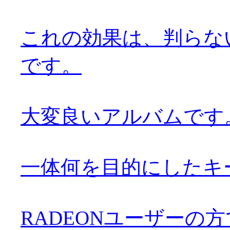
これの効果は、判らな
です。
大変良いアルバムです。お
一体何を目的にしたキ
RADEONユーザーの