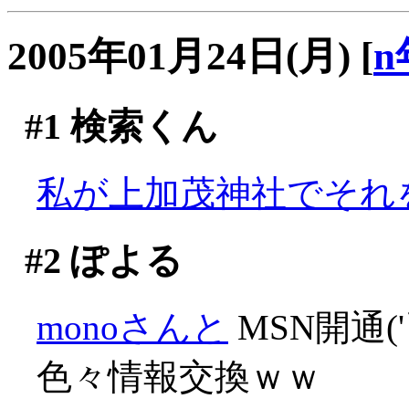
2005年01月24日(月)
[
n
#1
検索くん
私が上加茂神社でそれを
#2
ぽよる
monoさんと
MSN開通('
色々情報交換ｗｗ