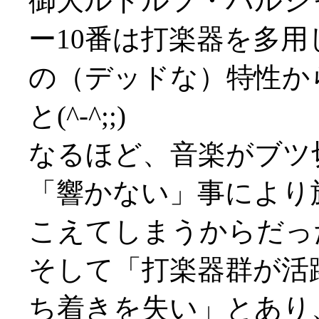
御大ルドルフ・バルシ
ー10番は打楽器を多
の（デッドな）特性か
と(^-^;;)
なるほど、音楽がブツ
「響かない」事により
こえてしまうからだったか(^
そして「打楽器群が活
ち着きを失い」とあり