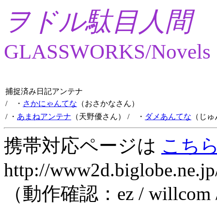
ヲドル駄目人間
GLASSWORKS/Novels
捕捉済み日記アンテナ
/ ・
さかにゃんてな
（おさかなさん）
/ ・
あまねアンテナ
（天野優さん）
/ ・
ダメあんてな
（じゅ
携帯対応ページは
こち
http://www2d.biglobe.ne.jp
（動作確認：ez / willcom 