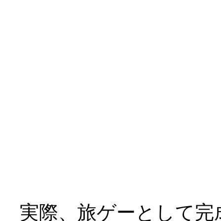
三人とも到底救われて
￣|○
テーマが「救済」では
けど、これはキツイ、
ヒロイン４人（おマケ
てどうよ？_|￣|○
実際、旅ゲーとして完