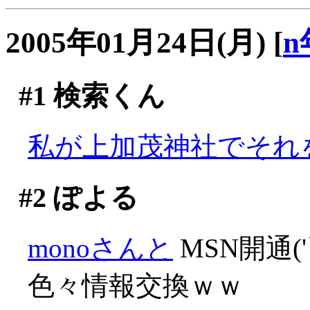
2005年01月24日(月)
[
n
#1
検索くん
私が上加茂神社でそれを
#2
ぽよる
monoさんと
MSN開通('
色々情報交換ｗｗ