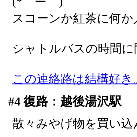
(*゜ー゜)
スコーンか紅茶に何か
シャトルバスの時間に
この連絡路は結構好き
#4
復路：越後湯沢駅
散々みやげ物を買い込