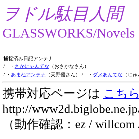
ヲドル駄目人間
GLASSWORKS/Novels
捕捉済み日記アンテナ
/ ・
さかにゃんてな
（おさかなさん）
/ ・
あまねアンテナ
（天野優さん）
/ ・
ダメあんてな
（じゅ
携帯対応ページは
こち
http://www2d.biglobe.ne.jp
（動作確認：ez / willcom 