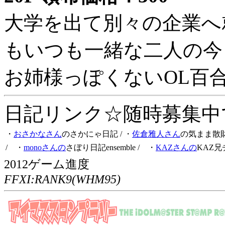
大学を出て別々の企業へ
もいつも一緒な二人の今
お姉様っぽくないOL百
日記リンク☆随時募集中です
・
おさかなさん
のさかにゃ日記
/ ・
佐倉雅人さん
の気まま散
/ ・
monoさんの
さぼり日記ensemble
/ ・
KAZさんの
KAZ兄
2012ゲーム進度
FFXI:RANK9(WHM95)