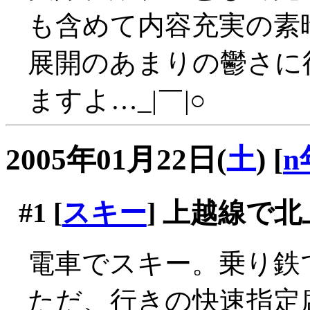
も含めて内容充実の素
展開のあまりの鬱さに
ますよ…_|￣|○
2005年01月22日(
土
)
[
n
#1
[
スキー
] 上越線で北
電車でスキー。乗り鉄で
ただ、行きの快速指定