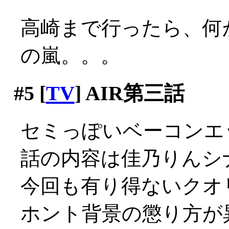
高崎まで行ったら、何
の嵐。。。
#5
[
TV
] AIR第三話
セミっぽいベーコンエッ
話の内容は佳乃りんシ
今回も有り得ないクオ
ホント背景の懲り方が