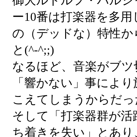
御大ルドルフ・バルシ
ー10番は打楽器を多
の（デッドな）特性か
と(^-^;;)
なるほど、音楽がブツ
「響かない」事により
こえてしまうからだったか(^
そして「打楽器群が活
ち着きを失い」とあり