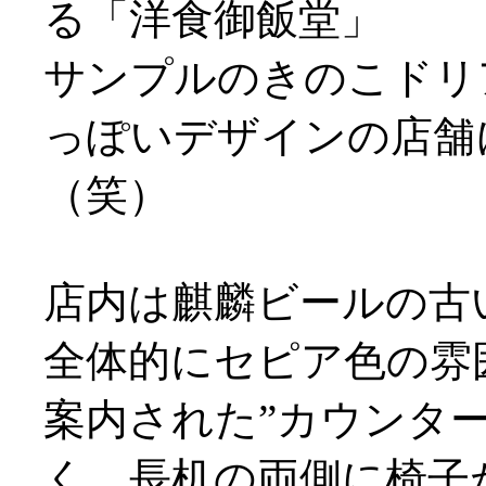
る「洋食御飯堂」
サンプルのきのこドリ
っぽいデザインの店舗
（笑）
店内は麒麟ビールの古
全体的にセピア色の雰
案内された”カウンタ
く、長机の両側に椅子が配