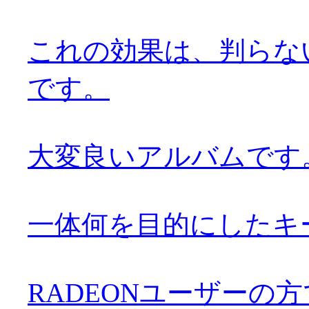
これの効果は、判らな
です。
大変良いアルバムです。お
一体何を目的にしたキ
RADEONユーザーの