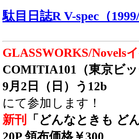
駄目日誌R V-spec（1999/
GLASSWORKS/Nove
COMITIA101（東京
9月2日（日）う12b
にて参加します！
新刊
「どんなときも どん
20P 領布価格￥300