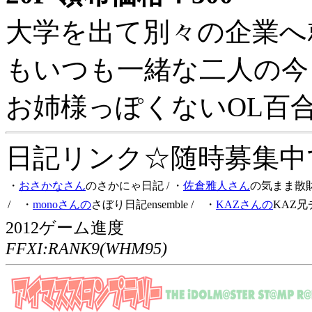
大学を出て別々の企業へ
もいつも一緒な二人の今
お姉様っぽくないOL百
日記リンク☆随時募集中です
・
おさかなさん
のさかにゃ日記
/ ・
佐倉雅人さん
の気まま散
/ ・
monoさんの
さぼり日記ensemble
/ ・
KAZさんの
KAZ兄
2012ゲーム進度
FFXI:RANK9(WHM95)