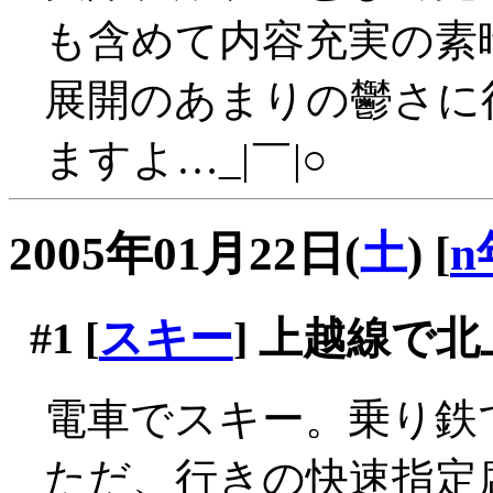
も含めて内容充実の素
展開のあまりの鬱さに
ますよ…_|￣|○
2005年01月22日(
土
)
[
n
#1
[
スキー
] 上越線で北
電車でスキー。乗り鉄で
ただ、行きの快速指定