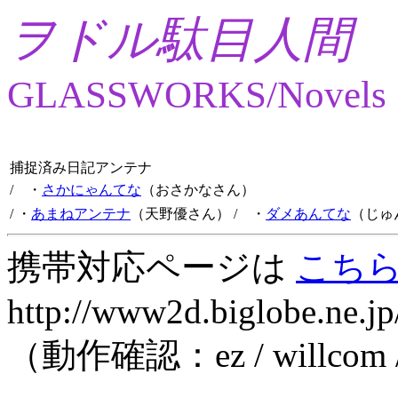
ヲドル駄目人間
GLASSWORKS/Novels
捕捉済み日記アンテナ
/ ・
さかにゃんてな
（おさかなさん）
/ ・
あまねアンテナ
（天野優さん）
/ ・
ダメあんてな
（じゅ
携帯対応ページは
こち
http://www2d.biglobe.ne.jp
（動作確認：ez / willcom 