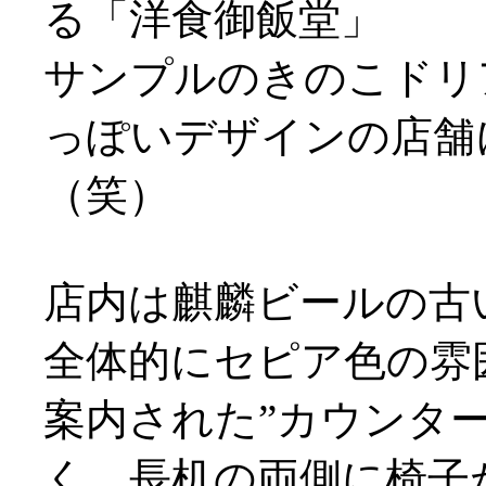
る「洋食御飯堂」
サンプルのきのこドリ
っぽいデザインの店舗
（笑）
店内は麒麟ビールの古
全体的にセピア色の雰
案内された”カウンタ
く、長机の両側に椅子が配