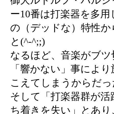
御大ルドルフ・バルシ
ー10番は打楽器を多
の（デッドな）特性か
と(^-^;;)
なるほど、音楽がブツ
「響かない」事により
こえてしまうからだったか(^
そして「打楽器群が活
ち着きを失い」とあり