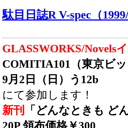
駄目日誌R V-spec（1999/
GLASSWORKS/Nove
COMITIA101（東京
9月2日（日）う12b
にて参加します！
新刊
「どんなときも どん
20P 領布価格￥300