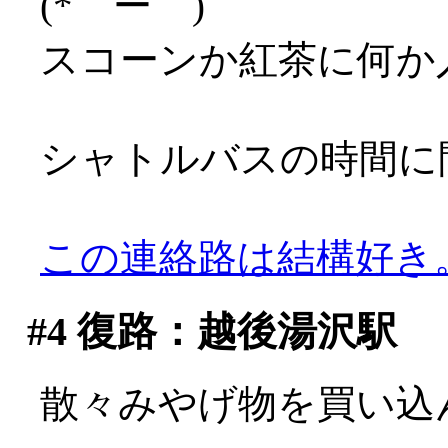
(*゜ー゜)
スコーンか紅茶に何か
シャトルバスの時間に
この連絡路は結構好き
#4
復路：越後湯沢駅
散々みやげ物を買い込