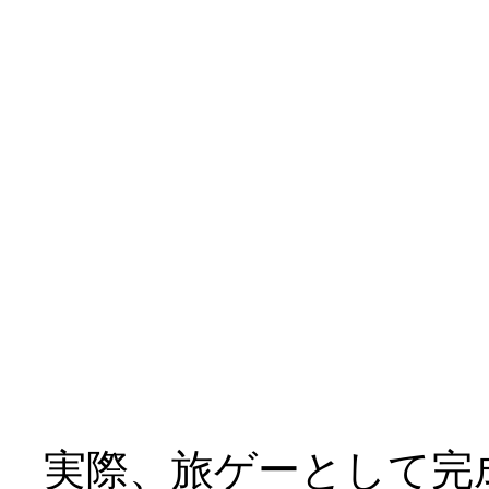
三人とも到底救われて
￣|○
テーマが「救済」では
けど、これはキツイ、
ヒロイン４人（おマケ
てどうよ？_|￣|○
実際、旅ゲーとして完