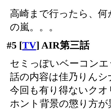
高崎まで行ったら、何
の嵐。。。
#5
[
TV
] AIR第三話
セミっぽいベーコンエッ
話の内容は佳乃りんシ
今回も有り得ないクオ
ホント背景の懲り方が