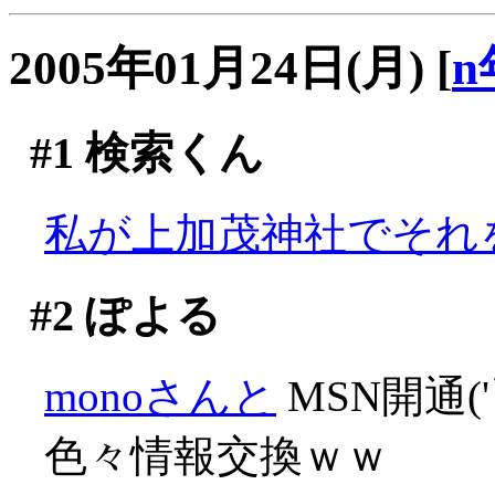
2005年01月24日(月)
[
n
#1
検索くん
私が上加茂神社でそれを
#2
ぽよる
monoさんと
MSN開通('
色々情報交換ｗｗ