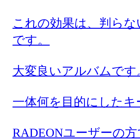
これの効果は、判らな
です。
大変良いアルバムです。お
一体何を目的にしたキ
RADEONユーザーの