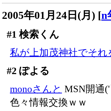
2005年01月24日(月)
[
n
#1
検索くん
私が上加茂神社でそれを
#2
ぽよる
monoさんと
MSN開通('
色々情報交換ｗｗ