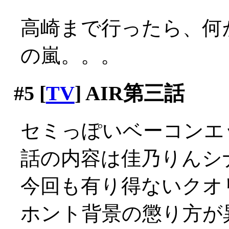
高崎まで行ったら、何
の嵐。。。
#5
[
TV
] AIR第三話
セミっぽいベーコンエッ
話の内容は佳乃りんシ
今回も有り得ないクオ
ホント背景の懲り方が