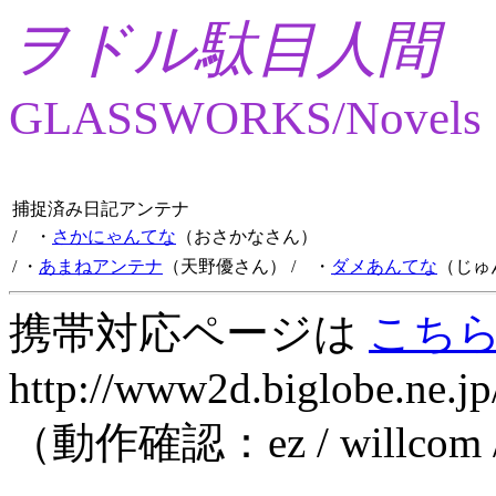
ヲドル駄目人間
GLASSWORKS/Novels
捕捉済み日記アンテナ
/ ・
さかにゃんてな
（おさかなさん）
/ ・
あまねアンテナ
（天野優さん）
/ ・
ダメあんてな
（じゅ
携帯対応ページは
こち
http://www2d.biglobe.ne.jp
（動作確認：ez / willcom 