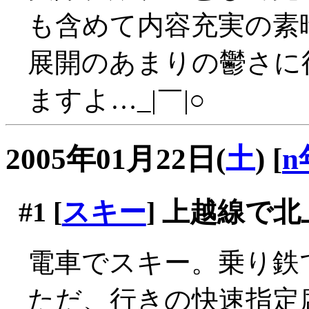
も含めて内容充実の素
展開のあまりの鬱さに
ますよ…_|￣|○
2005年01月22日(
土
)
[
n
#1
[
スキー
] 上越線で北
電車でスキー。乗り鉄で
ただ、行きの快速指定