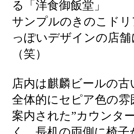
る「洋食御飯堂」
サンプルのきのこドリ
っぽいデザインの店舗
（笑）
店内は麒麟ビールの古
全体的にセピア色の雰
案内された”カウンタ
く、長机の両側に椅子が配