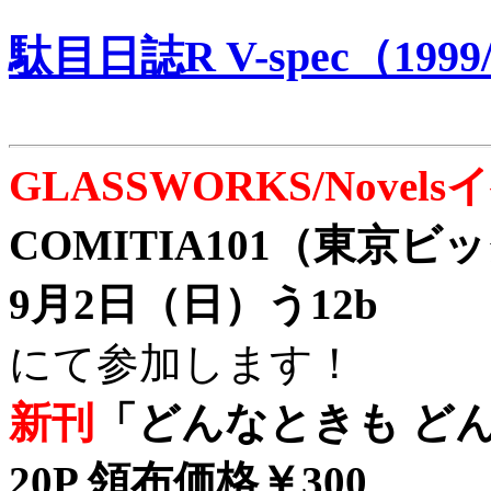
駄目日誌R V-spec（1999/
GLASSWORKS/Nove
COMITIA101（東京
9月2日（日）う12b
にて参加します！
新刊
「どんなときも どん
20P 領布価格￥300