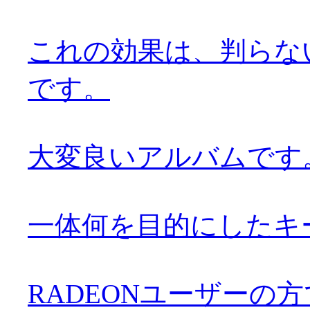
これの効果は、判らな
です。
大変良いアルバムです。お
一体何を目的にしたキ
RADEONユーザーの