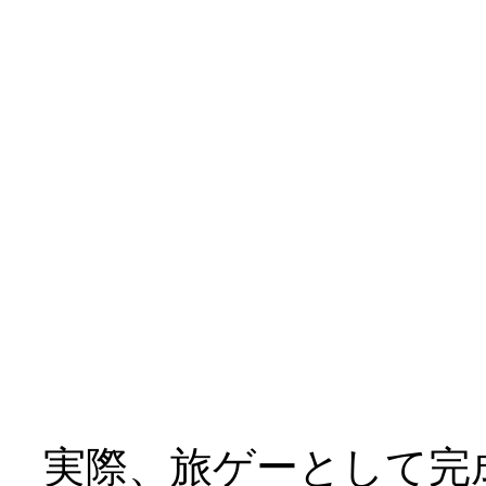
三人とも到底救われて
￣|○
テーマが「救済」では
けど、これはキツイ、
ヒロイン４人（おマケ
てどうよ？_|￣|○
実際、旅ゲーとして完