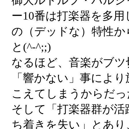
御大ルドルフ・バルシ
ー10番は打楽器を多
の（デッドな）特性か
と(^-^;;)
なるほど、音楽がブツ
「響かない」事により
こえてしまうからだったか(^
そして「打楽器群が活
ち着きを失い」とあり