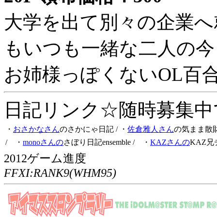
大学を出て別々の企業へ
もいつも一緒な二人の今
お姉様っぽくないOL百
日記リンク☆随時募集中です
・
おさかなさん
のさかにゃ日記
/ ・
佐倉雅人さん
の気まま散
/ ・
monoさんの
さぼり日記ensemble
/ ・
KAZさんの
KAZ兄
2012ゲーム進度
FFXI:RANK9(WHM95)