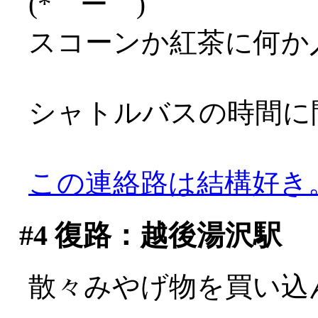
(*゜ー゜)
スコーンか紅茶に何か
シャトルバスの時間に
この連絡路は結構好き
#4
復路：越後湯沢駅
散々みやげ物を買い込