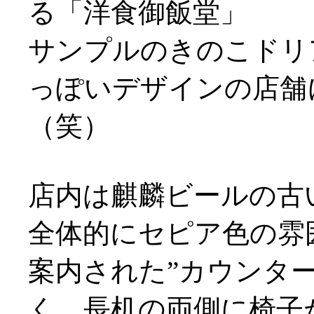
る「洋食御飯堂」
サンプルのきのこドリ
っぽいデザインの店舗
（笑）
店内は麒麟ビールの古
全体的にセピア色の雰
案内された”カウンタ
く、長机の両側に椅子が配