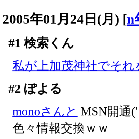
2005年01月24日(月)
[
n
#1
検索くん
私が上加茂神社でそれを
#2
ぽよる
monoさんと
MSN開通('
色々情報交換ｗｗ