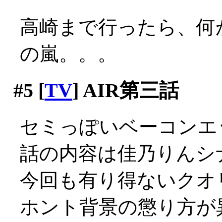
高崎まで行ったら、何
の嵐。。。
#5
[
TV
] AIR第三話
セミっぽいベーコンエッ
話の内容は佳乃りんシ
今回も有り得ないクオ
ホント背景の懲り方が