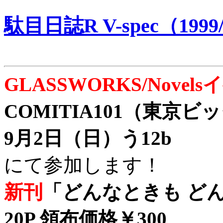
駄目日誌R V-spec（1999/
GLASSWORKS/Nove
COMITIA101（東京
9月2日（日）う12b
にて参加します！
新刊
「どんなときも どん
20P 領布価格￥300