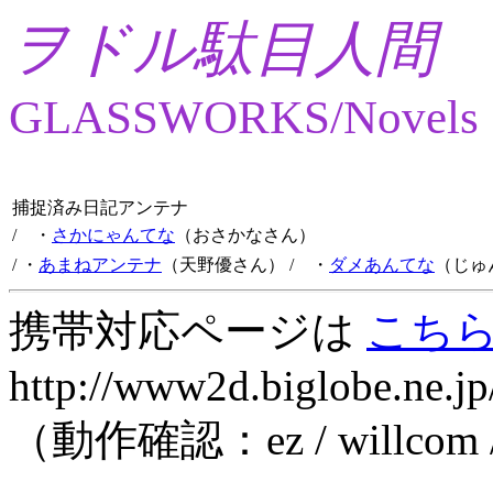
ヲドル駄目人間
GLASSWORKS/Novels
捕捉済み日記アンテナ
/ ・
さかにゃんてな
（おさかなさん）
/ ・
あまねアンテナ
（天野優さん）
/ ・
ダメあんてな
（じゅ
携帯対応ページは
こち
http://www2d.biglobe.ne.jp
（動作確認：ez / willcom 