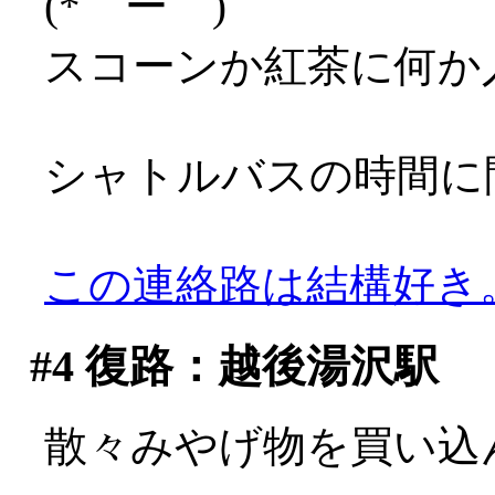
(*゜ー゜)
スコーンか紅茶に何か
シャトルバスの時間に
この連絡路は結構好き
#4
復路：越後湯沢駅
散々みやげ物を買い込