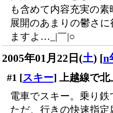
も含めて内容充実の素
展開のあまりの鬱さに
ますよ…_|￣|○
2005年01月22日(
土
)
[
n
#1
[
スキー
] 上越線で北
電車でスキー。乗り鉄で
ただ、行きの快速指定