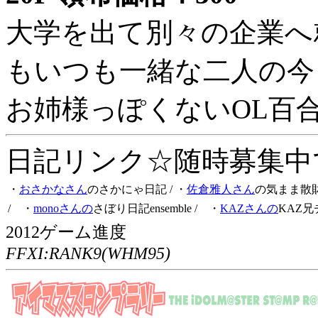
大学を出て別々の企業へ
もいつも一緒な二人の今
お姉様っぽくないOL百
日記リンク☆随時募集中です
・
おさかなさん
のさかにゃ日記
/ ・
佐倉雅人さん
の気まま散
/ ・
monoさんの
さぼり日記ensemble
/ ・
KAZさんの
KAZ兄
2012ゲーム進度
FFXI:RANK9(WHM95)