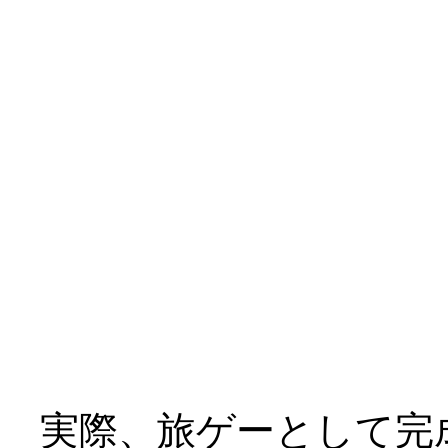
三人とも到底救われて
￣|○
テーマが「救済」では
けど、これはキツイ、
ヒロイン４人（おマケ
てどうよ？_|￣|○
実際、旅ゲーとして完