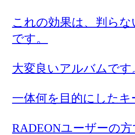
これの効果は、判らな
です。
大変良いアルバムです。お
一体何を目的にしたキ
RADEONユーザーの