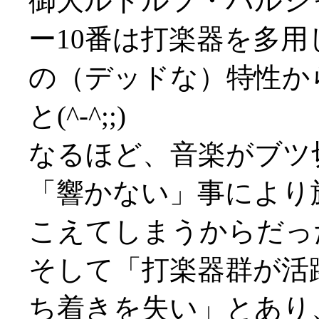
御大ルドルフ・バルシ
ー10番は打楽器を多
の（デッドな）特性か
と(^-^;;)
なるほど、音楽がブツ
「響かない」事により
こえてしまうからだったか(^
そして「打楽器群が活
ち着きを失い」とあり