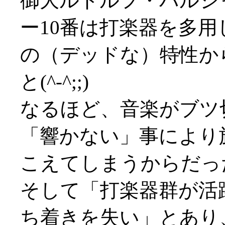
御大ルドルフ・バルシ
ー10番は打楽器を多
の（デッドな）特性か
と(^-^;;)
なるほど、音楽がブツ
「響かない」事により
こえてしまうからだったか(^
そして「打楽器群が活
ち着きを失い」とあり