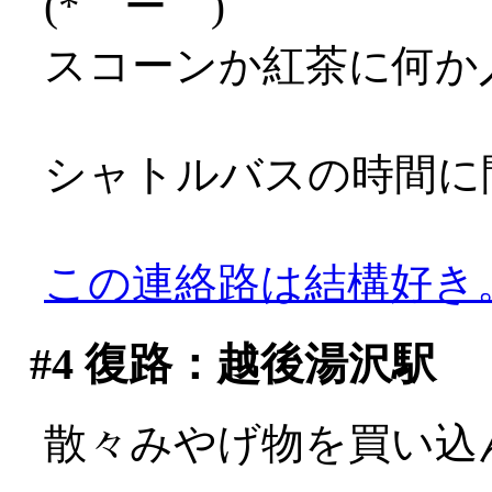
(*゜ー゜)
スコーンか紅茶に何か
シャトルバスの時間に
この連絡路は結構好き
#4
復路：越後湯沢駅
散々みやげ物を買い込