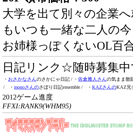
大学を出て別々の企業へ
もいつも一緒な二人の今
お姉様っぽくないOL百
日記リンク☆随時募集中です
・
おさかなさん
のさかにゃ日記
/ ・
佐倉雅人さん
の気まま散
/ ・
monoさんの
さぼり日記ensemble
/ ・
KAZさんの
KAZ兄
2012ゲーム進度
FFXI:RANK9(WHM95)