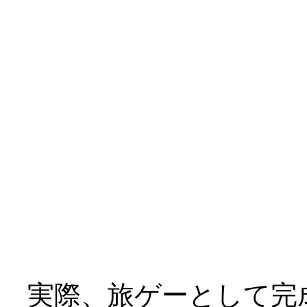
三人とも到底救われて
￣|○
テーマが「救済」では
けど、これはキツイ、
ヒロイン４人（おマケ
てどうよ？_|￣|○
実際、旅ゲーとして完