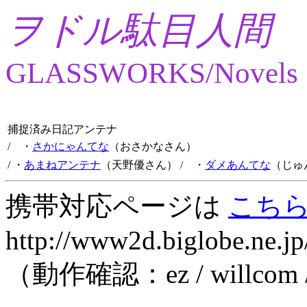
ヲドル駄目人間
GLASSWORKS/Novels
捕捉済み日記アンテナ
/ ・
さかにゃんてな
（おさかなさん）
/ ・
あまねアンテナ
（天野優さん）
/ ・
ダメあんてな
（じゅ
携帯対応ページは
こち
http://www2d.biglobe.ne.jp
（動作確認：ez / willcom 