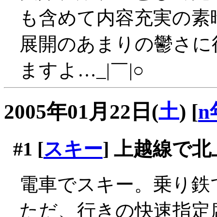
も含めて内容充実の素
展開のあまりの鬱さに
ますよ…_|￣|○
2005年01月22日(
土
)
[
n
#1
[
スキー
] 上越線で北
電車でスキー。乗り鉄で
ただ、行きの快速指定