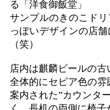
る「洋食御飯堂」
サンプルのきのこドリ
っぽいデザインの店舗
（笑）
店内は麒麟ビールの古
全体的にセピア色の雰
案内された”カウンタ
く、長机の両側に椅子が配