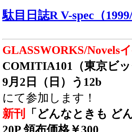
駄目日誌R V-spec（1999/
GLASSWORKS/Nove
COMITIA101（東京
9月2日（日）う12b
にて参加します！
新刊
「どんなときも どん
20P 領布価格￥300