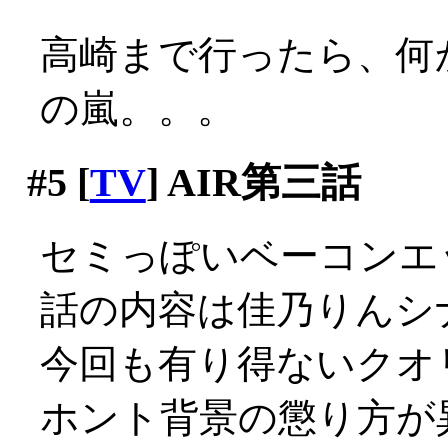
高崎まで行ったら、何
の嵐。。。
#5
[
TV
] AIR第三話
セミっぽいベーコンエッ
話の内容は佳乃りんシ
今回も有り得ないクオ
ホント背景の懲り方が