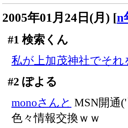
2005年01月24日(月)
[
n
#1
検索くん
私が上加茂神社でそれを
#2
ぽよる
monoさんと
MSN開通('
色々情報交換ｗｗ