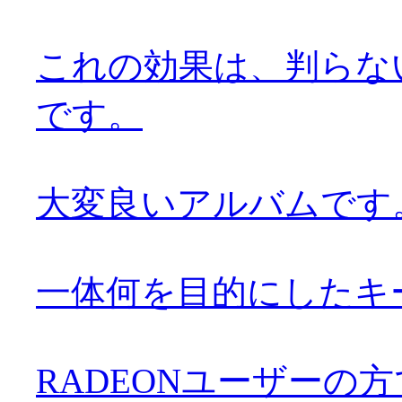
これの効果は、判らな
です。
大変良いアルバムです。お
一体何を目的にしたキ
RADEONユーザーの