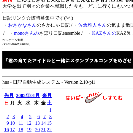
大学を出て別々の企業へ就職した今も、どこに行くにもいつ
日記リンク☆随時募集中です(^^;)
・
おさかなさん
のさかにゃ日記
/ ・
佐倉雅人さん
の気まま散
/ ・
monoさんの
さぼり日記ensemble
/ ・
KAZさんの
KAZ兄
2012ゲーム進度
FFXI:RANK9(WHM95)
hns - 日記自動生成システム - Version 2.10-pl1
先月
2005年01月
来月
日
月
火
水
木
金
土
1
2
3
4
5
6
7
8
9
10
11
12
13
14
15
16
17
18
19
20
21
22