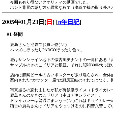
今回も有り得ないクオリティの動画でした。
ホント背景の懲り方が異常な程で（廃線で棒の取り外さ
2005年01月23日(
日
)
[
n年日記
]
#1
昼間
鹿島さんと池袋でお買い物('▽')
ハンズに行ったりPARCO行ったり色々。
昼はサンシャイン地下の懐古風テナントの一角にある「
サンプルのきのこドリアと銀皿、それに昭和30年代っぽ
店内は麒麟ビールの古いポスターが張り巡らされ、全体
案内された”カウンター席”は厨房直結のそれではなく、長机
写真撮るの忘れましたが私が御飯堂ライス（ドライカレ
鹿島さんのがきのこドリア（中はチキンライス）。
ドライカレーは普通にまいう～('▽')これはドライカレ
猫舌の鹿島さんはドリアをやっつけるのに四苦八苦していまし