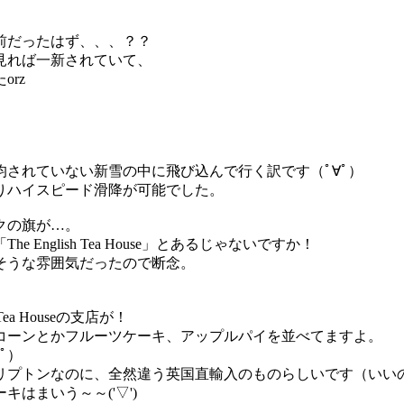
前だったはず、、、？？
見れば一新されていて、
rz
されていない新雪の中に飛び込んで行く訳です（ﾟ∀ﾟ）
りハイスピード滑降が可能でした。
クの旗が…。
nglish Tea House」とあるじゃないですか！
そうな雰囲気だったので断念。
ea Houseの支店が！
コーンとかフルーツケーキ、アップルパイを並べてますよ。
ﾟ）
プトンなのに、全然違う英国直輸入のものらしいです（いいのか？
はまいう～～('▽')