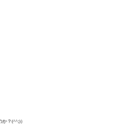
(^^;)）