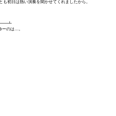
なくとも初日は熱い演奏を聞かせてくれましたから。
┻━━┻
ゆーのは…。
「出会いと別れ」、つまるところ喪失の物語である訳ですが。
き続けなければならない、と。
|￣|○
いデスヨ（；´д⊂ ←（真理かも知れないが…）
い合うような相手）を事故で失い、
と思ったらそれは永遠の別離を前提とした出会いだったと。
一時間( TДT)
救われなさは樹シナリオ以上じゃないかと。
で、冬はその人格の一つである事と、本物の冬は既に故人であ
為だと思います。ただ正しい事が最良の結果に行き着くとは限
、夏に閉じ込められた冬と、一人で全てを背負う主人公。
これはキツイ、マジ勘弁して下さい（；´д⊂