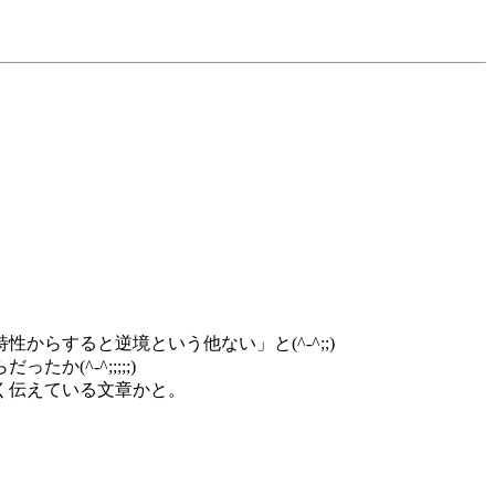
らすると逆境という他ない」と(^-^;;)
^-^;;;;;)
く伝えている文章かと。