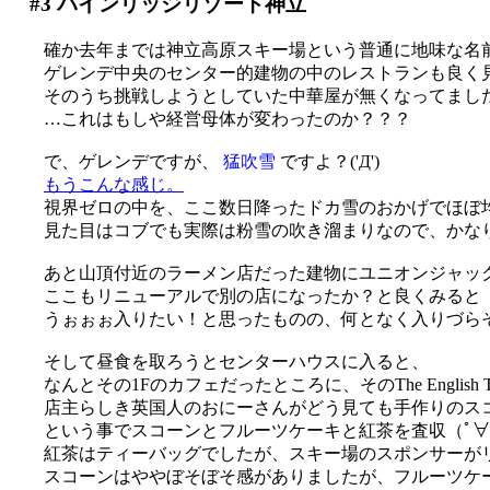
#3
パインリッジリゾート神立
確か去年までは神立高原スキー場という普通に地味な名
ゲレンデ中央のセンター的建物の中のレストランも良く
そのうち挑戦しようとしていた中華屋が無くなってましたo
…これはもしや経営母体が変わったのか？？？
で、ゲレンデですが、
猛吹雪
ですよ？('Д')
もうこんな感じ。
視界ゼロの中を、ここ数日降ったドカ雪のおかげでほぼ均
見た目はコブでも実際は粉雪の吹き溜まりなので、かな
あと山頂付近のラーメン店だった建物にユニオンジャッ
ここもリニューアルで別の店になったか？と良くみると「The E
うぉぉぉ入りたい！と思ったものの、何となく入りづら
そして昼食を取ろうとセンターハウスに入ると、
なんとその1Fのカフェだったところに、そのThe English T
店主らしき英国人のおにーさんがどう見ても手作りのス
という事でスコーンとフルーツケーキと紅茶を査収（ﾟ∀
紅茶はティーバッグでしたが、スキー場のスポンサーがリ
スコーンはややぼそぼそ感がありましたが、フルーツケーキ