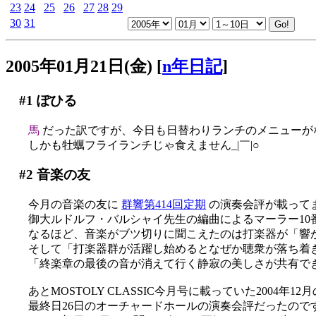
23
24
25
26
27
28
29
30
31
2005年01月21日(金)
[
n年日記
]
#1
ぽひる
馬
だった訳ですが、今日も日替わりランチのメニューが
しかも牡蠣フライランチじゃ食えません_|￣|○
#2
音楽の友
今月の音楽の友に
群響第414回定期
の演奏会評が載って
御大ルドルフ・バルシャイ先生の編曲によるマーラー10番
なるほど、音楽がブツ切りに聞こえたのは打楽器が「響かない
そして「打楽器群が活躍し始めるとなぜか聴衆が落ち着
「終楽章の最後の音が消えて行く静寂の美しさが共有で
あとMOSTOLY CLASSIC今月号に載っていた2004
最終日26日のオーチャードホールの演奏会評だったの