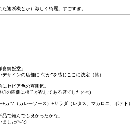
れた遮断機とか）激しく綺麗。すごすぎ。
洋食御飯堂」
いデザインの店舗に”何か”を感じここに決定（笑）
的にセピア色の雰囲気。
の両側に椅子が配してある席でした(^-^;)
ー+カツ（カレーソース）+サラダ（レタス、マカロニ、ポテト
ー単品で頼んでも良かったかな。
た(^-^;)