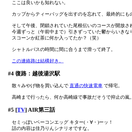
ここは良いかも知れない。
カップからティーバッグを出すのを忘れて、最終的にものす
そして午後、閉鎖されていた尾根伝いのコースが開放された
今週ずっと（午前中まで）引きずっていた鬱からいきなり
スコーンか紅茶に何か入ってたか？（笑）
シャトルバスの時間に間に合うまで滑って終了。
この連絡路は結構好き。
#4
復路：越後湯沢駅
散々みやげ物を買い込んで
直通の快速電車
で帰宅。
高崎まで行ったら、何か高崎線で事故だそうで抑止の嵐
#5
[
TV
] AIR第三話
セミっぽいベーコンエッグ キター(・∀・)ーッ！
話の内容は佳乃りんシナリオですな。