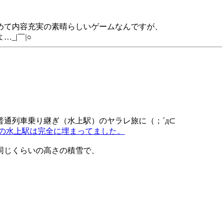
？_|￣|○
めて内容充実の素晴らしいゲームなんですが、
_|￣|○
通列車乗り継ぎ（水上駅）のヤラレ旅に（；´д⊂
の水上駅は完全に埋まってました。
同じくらいの高さの積雪で、