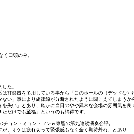
なく口頭のみ。
ました。
は打楽器を多用している事から「このホールの（デッドな）特性か
」事により旋律線が分断されたように聞こえてしまうからだったか(
きを失い」とあり、確かに当日のやや異常な会場の雰囲気を良
きただけでも至福」というのも納得です。
年12月のチョン・ミョン・フン＆東響の第九連続演奏会評。
ですが、オケは疲れ切って緊張感もなく全く期待外れ、とあり、