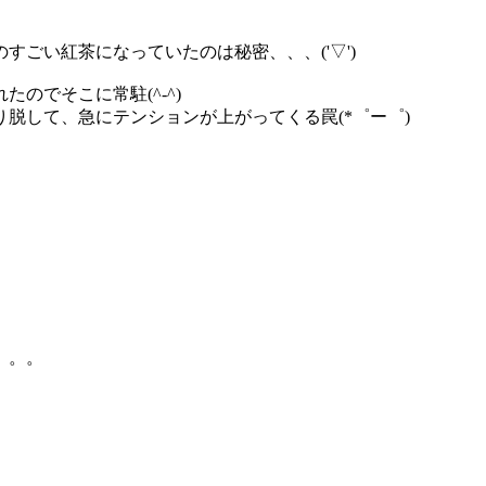
ごい紅茶になっていたのは秘密、、、('▽')
のでそこに常駐(^-^)
脱して、急にテンションが上がってくる罠(*゜ー゜)
。。。