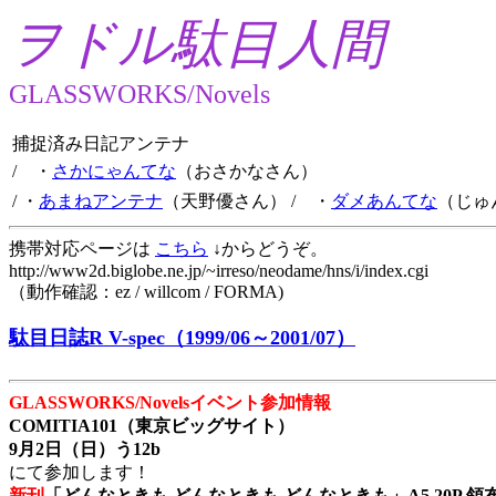
ヲドル駄目人間
GLASSWORKS/Novels
捕捉済み日記アンテナ
/ ・
さかにゃんてな
（おさかなさん）
/ ・
あまねアンテナ
（天野優さん）
/ ・
ダメあんてな
（じゅ
携帯対応ページは
こちら
↓からどうぞ。
http://www2d.biglobe.ne.jp/~irreso/neodame/hns/i/index.cgi
（動作確認：ez / willcom / FORMA)
駄目日誌R V-spec（1999/06～2001/07）
GLASSWORKS/Novelsイベント参加情報
COMITIA101（東京ビッグサイト）
9月2日（日）う12b
にて参加します！
新刊
「どんなときも どんなときも どんなときも」A5 20P 領布