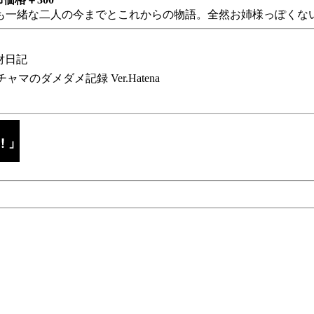
も一緒な二人の今までとこれからの物語。全然お姉様っぽくない
財日記
チャマのダメダメ記録 Ver.Hatena