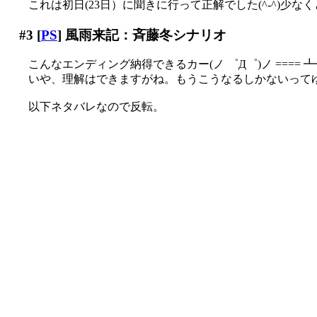
これは初日(23日）に聞きに行って正解でした(^-^)少
#3
[
PS
] 風雨来記：斉藤冬シナリオ
こんなエンディング納得できるカー(ノ ゜Д゜)ノ ==== 
いや、理解はできますがね。もうこうなるしかないって
以下ネタバレなので反転。
企画脚本の浅野公一氏によれば、このゲームのテーマは
それに直面しても、人は生きている限り立ち上がって歩
そりゃ判りますけど何も４つも用意する必要ないでしょう_
これではまるで「全ての出会いは別離のためにある」みた
そもそも主人公は恋人（というかお互いの欠損部分を補
ようやく立ち直って再び心を許せる相手とめぐり合った
この世界の神（つまり浅野氏ですが）に慈悲はないのかと小
冬シナリオはただ悲劇としか言いようの無い話で、その
実際、物語の中盤で冬の双子の妹の夏が実は多重人格者
夏を救うために冬の人格を消滅させるのは全く正しい行
冬の消滅の影響で、冬だった時の記憶を全て失った夏と
三人とも到底救われているとは思えないのですが_|￣|○
テーマが「救済」ではない以上仕方ないのでしょうけど、