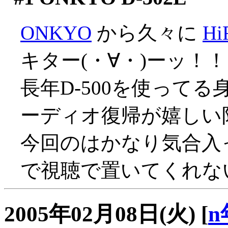
ONKYO
から久々に
H
キター(・∀・)ーッ！！
長年D-500を使ってる
ーディオ復帰が嬉しい限り
今回のはかなり気合入
で視聴で置いてくれな
2005年02月08日(火)
[
n