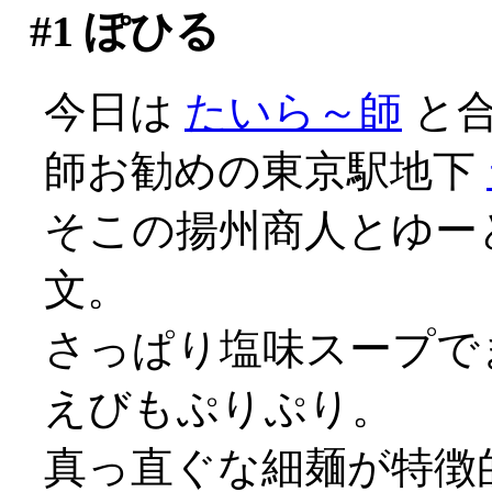
#1
ぽひる
今日は
たいら～師
と合
師お勧めの東京駅地下
そこの揚州商人とゆー
文。
さっぱり塩味スープでま
えびもぷりぷり。
真っ直ぐな細麺が特徴