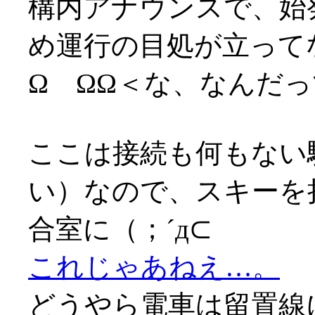
構内アナウンスで、始
め運行の目処が立って
Ω ΩΩ＜な、なんだ
ここは接続も何もない
い）なので、スキーを
合室に（；´д⊂
これじゃあねえ…。
どうやら電車は留置線