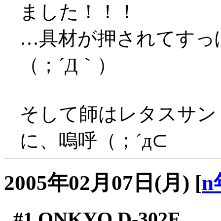
ました！！！
…具材が押されてすっ
（；´Д｀）
そして師はレタスサン
に、嗚呼（；´д⊂
2005年02月07日(月)
[
n
#1
ONKYO D-302E