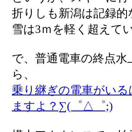
折りしも新潟は記録的
雪は3ｍを軽く超えているとか
で、普通電車の終点水
ら、
乗り継ぎの電車がいる
ますよ？∑(゜△゜;)