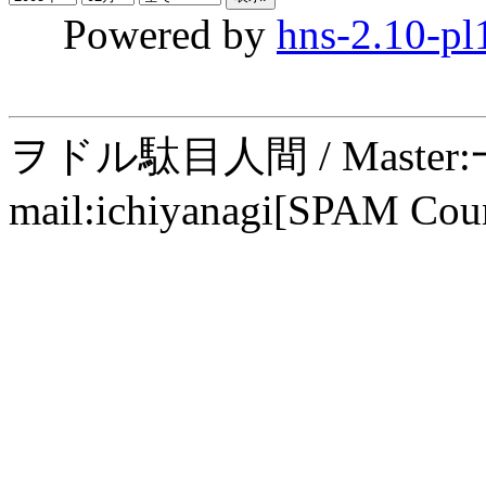
Powered by
hns-2.10-pl
ヲドル駄目人間 / Maste
mail:ichiyanagi[SPAM Cou