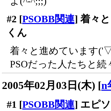
よ(^-^;;;)
#2
[
PSOBB関連
] 着々
くん
着々と進めています('▽
PSOだった人たちと続々
2005年02月03日(木)
[
n
#1
[
PSOBB関連
] エ