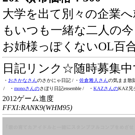
大学を出て別々の企業へ
もいつも一緒な二人の今
お姉様っぽくないOL百
日記リンク☆随時募集中です
・
おさかなさん
のさかにゃ日記
/ ・
佐倉雅人さん
の気まま散
/ ・
monoさんの
さぼり日記ensemble
/ ・
KAZさんの
KAZ兄
2012ゲーム進度
FFXI:RANK9(WHM95)