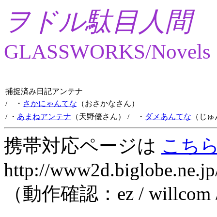
ヲドル駄目人間
GLASSWORKS/Novels
捕捉済み日記アンテナ
/ ・
さかにゃんてな
（おさかなさん）
/ ・
あまねアンテナ
（天野優さん）
/ ・
ダメあんてな
（じゅ
携帯対応ページは
こち
http://www2d.biglobe.ne.jp
（動作確認：ez / willcom 