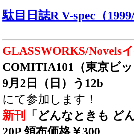
駄目日誌R V-spec（1999/
GLASSWORKS/Nove
COMITIA101（東京
9月2日（日）う12b
にて参加します！
新刊
「どんなときも どん
20P 領布価格￥300