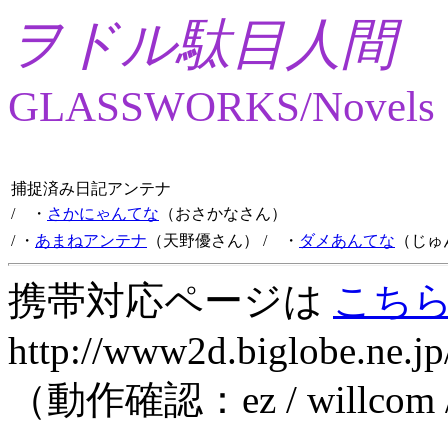
ヲドル駄目人間
GLASSWORKS/Novels
捕捉済み日記アンテナ
/ ・
さかにゃんてな
（おさかなさん）
/ ・
あまねアンテナ
（天野優さん）
/ ・
ダメあんてな
（じゅ
携帯対応ページは
こち
http://www2d.biglobe.ne.jp
（動作確認：ez / willcom 