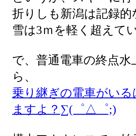
折りしも新潟は記録的
雪は3ｍを軽く超えているとか
で、普通電車の終点水
ら、
乗り継ぎの電車がいる
ますよ？∑(゜△゜;)