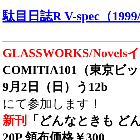
駄目日誌R V-spec（1999/
GLASSWORKS/Nove
COMITIA101（東京
9月2日（日）う12b
にて参加します！
新刊
「どんなときも どん
20P 領布価格￥300