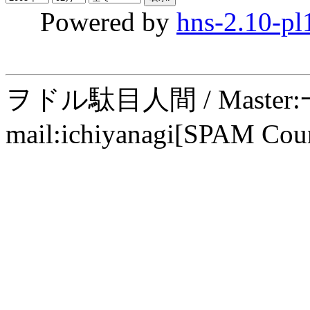
Powered by
hns-2.10-pl
ヲドル駄目人間 / Maste
mail:ichiyanagi[SPAM Cou