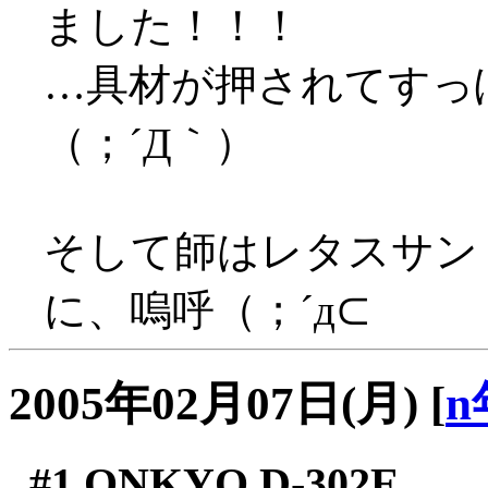
ました！！！
…具材が押されてすっ
（；´Д｀）
そして師はレタスサン
に、嗚呼（；´д⊂
2005年02月07日(月)
[
n
#1
ONKYO D-302E