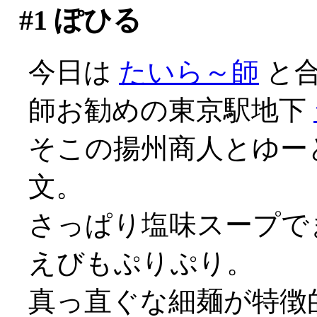
#1
ぽひる
今日は
たいら～師
と合
師お勧めの東京駅地下
そこの揚州商人とゆー
文。
さっぱり塩味スープでま
えびもぷりぷり。
真っ直ぐな細麺が特徴