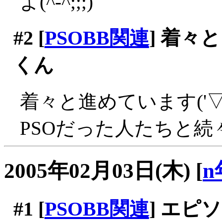
よ(^-^;;;)
#2
[
PSOBB関連
] 着々
くん
着々と進めています('▽
PSOだった人たちと続々
2005年02月03日(木)
[
n
#1
[
PSOBB関連
] エ