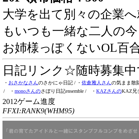
大学を出て別々の企業へ
もいつも一緒な二人の今
お姉様っぽくないOL百
日記リンク☆随時募集中です
・
おさかなさん
のさかにゃ日記
/ ・
佐倉雅人さん
の気まま散
/ ・
monoさんの
さぼり日記ensemble
/ ・
KAZさんの
KAZ兄
2012ゲーム進度
FFXI:RANK9(WHM95)