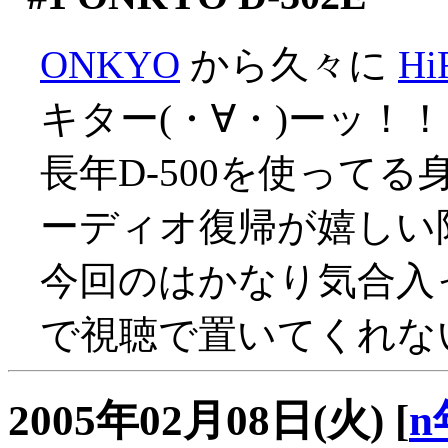
ONKYO
から久々に
H
キター(・∀・)ーッ！！
長年D-500を使ってる
ーディオ復帰が嬉しい限り
今回のはかなり気合入
で視聴で置いてくれな
2005年02月08日(火)
[
n