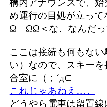
構内アナウンスで、始
め運行の目処が立って
Ω ΩΩ＜な、なんだ
ここは接続も何もない
い）なので、スキーを
合室に（；´д⊂
これじゃあねえ…。
どうやら電車は留置線