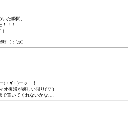
ついた瞬間、
た！！！
｀）
呼（；´д⊂
ー(・∀・)ーッ！！
オ復帰が嬉しい限り('▽')
聴で置いてくれないかな…。