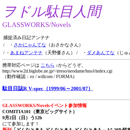
ヲドル駄目人間
GLASSWORKS/Novels
捕捉済み日記アンテナ
/ ・
さかにゃんてな
（おさかなさん）
/ ・
あまねアンテナ
（天野優さん）
/ ・
ダメあんてな
（じゅ
携帯対応ページは
こちら
↓からどうぞ。
http://www2d.biglobe.ne.jp/~irreso/neodame/hns/i/index.cgi
（動作確認：ez / willcom / FORMA)
駄目日誌R V-spec（1999/06～2001/07）
GLASSWORKS/Novelsイベント参加情報
COMITIA101（東京ビッグサイト）
9月2日（日）う12b
にて参加します！
新刊
「どんなときも どんなときも どんなときも」A5 20P 領布