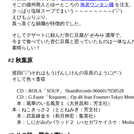
そこの揚州商人とゆーところの
海老ワンタン麺
を注文。
さっぱり塩味スープでまいう～～～～～～～～('▽')
えびもぷりぷり。
真っ直ぐな細麺が特徴的でした。
そしてデザートに頼んだ杏仁豆腐が
どろり
濃厚で、
今まで食べていた杏仁豆腐と思っていたものは一体なん
素晴らしい！
#2
秋葉原
巡回('▽')それはもうげんしけんの笹原のように(*'-')
そして色々査収
CD：BOLA「SOUP」 SkamRecords 0666017058528
CD：G.Faure「Requiem」Op.48 Jean Fournet+Tokyo Metropo
本：風華のいる風景１（大井昌和：芳文社）
本：ねこきっさ２（ととねみぎ：芳文社）
本：武装錬金６（和月伸宏：集英社）
本：しにがみのバラッド２（ハセガワケイスケ：Mediawo