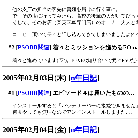
他の支店の担当の客先に書類を届けに行く事に。
で、その店に行ってみたら、高校の後輩の人がいてびっくり(
そして、そのお店（某英国車専門店）のオーナー夫人と聞いて二
コーヒー頂いて長々と話し込んできてしまいましたよ(^-^;;
#2
[
PSOBB関連
] 着々とミッションを進めるFOm
着々と進めています('▽')。FFXIの知り合いで元々PSOだ
2005年02月03日(木)
[
n年日記
]
#1
[
PSOBB関連
] エピソード４は届いたものの…
インストールすると「パッチサーバーに接続できません」で
何度やっても無理なのでアンインストールしますた…。
2005年02月04日(金)
[
n年日記
]