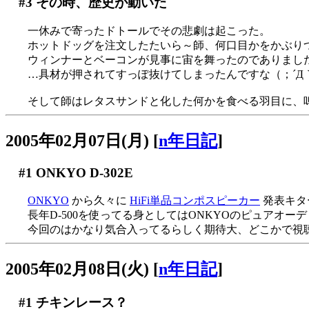
#3
その時、歴史が動いた
一休みで寄ったドトールでその悲劇は起こった。
ホットドッグを注文したたいら～師、何口目かをかぶり
ウィンナーとベーコンが見事に宙を舞ったのでありまし
…具材が押されてすっぽ抜けてしまったんですな（；´Д
そして師はレタスサンドと化した何かを食べる羽目に、嗚
2005年02月07日(月)
[
n年日記
]
#1
ONKYO D-302E
ONKYO
から久々に
HiFi単品コンポスピーカー
発表キタ
長年D-500を使ってる身としてはONKYOのピュアオーディ
今回のはかなり気合入ってるらしく期待大、どこかで視
2005年02月08日(火)
[
n年日記
]
#1
チキンレース？