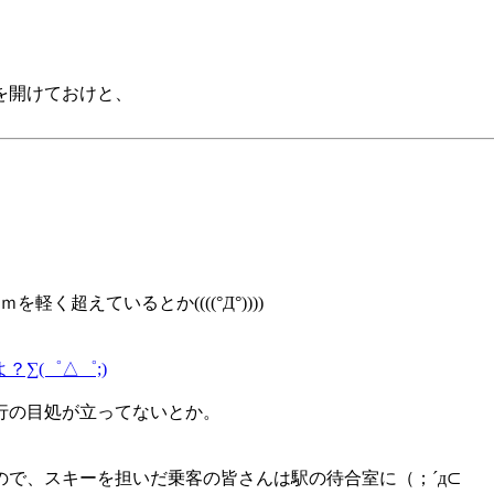
を開けておけと、
超えているとか((((°Д°))))
∑(゜△゜;)
行の目処が立ってないとか。
で、スキーを担いだ乗客の皆さんは駅の待合室に（；´д⊂