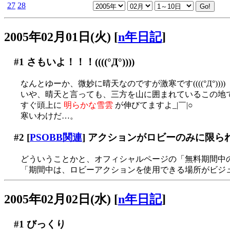
27
28
2005年02月01日(火)
[
n年日記
]
#1
さもいよ！！！((((°Д°))))
なんとゆーか、微妙に晴天なのですが激寒です((((°Д°))))
いや、晴天と言っても、三方を山に囲まれているこの地
すぐ頭上に
明らかな雪雲
が伸びてますよ_|￣|○
寒いわけだ…。
#2
[
PSOBB関連
] アクションがロビーのみに限ら
どういうことかと、オフィシャルページの「無料期間中
「期間中は、ロビーアクションを使用できる場所がビジュ
2005年02月02日(水)
[
n年日記
]
#1
びっくり