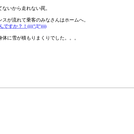
てないから走れない罠。
ンスが流れて乗客のみなさんはホームへ。
！((((°Д°))))
身体に雪が積もりまくりでした。。。