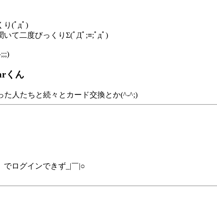
ﾟдﾟ)
度びっくりΣ(ﾟДﾟ;≡;ﾟдﾟ)
;)
arくん
った人たちと続々とカード交換とか(^-^;)
ログインできず_|￣|○