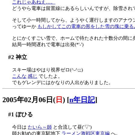
これじゃあねえ…。
どうやら電車は留置線にあるらしいんですが、除雪され
そして小一時間してから、ようやく運行しますのアナウ
ってゆーか
もしかしてこの電車の形をした雪の塊に乗るんですか？
とにかくすごい雪で、ホームで待たされた十数分の間に
結局一時間遅れで電車は出発(*'-')
#2
神立
スキー場はやはり視界ゼロ(^-^;;;)
こんな
感じ
でしたよ。
でもゲレンデにはかなりの人出がありました。
2005年02月06日(
日
)
[
n年日記
]
#1
ぽひる
今日は
たいら～師
と合流して昼('▽')
師お勧めの東京駅地下
ラーメン激戦区東京編
へ。