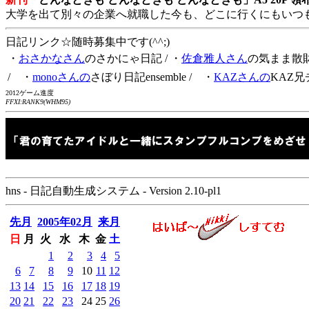
大学を出て別々の企業へ就職した今も、どこに行くにもいつ
日記リンク☆随時募集中です(^^;)
・
おさかなさん
のさかにゃ日記
/ ・
佐倉雅人さん
の気まま散
/ ・
monoさんの
さぼり日記ensemble
/ ・
KAZさんの
KAZ兄
2012ゲーム進度
FFXI:RANK9(WHM95)
hns - 日記自動生成システム - Version 2.10-pl1
先月
2005年02月
来月
日
月
火
水
木
金
土
1
2
3
4
5
6
7
8
9
10
11
12
13
14
15
16
17
18
19
20
21
22
23
24
25
26