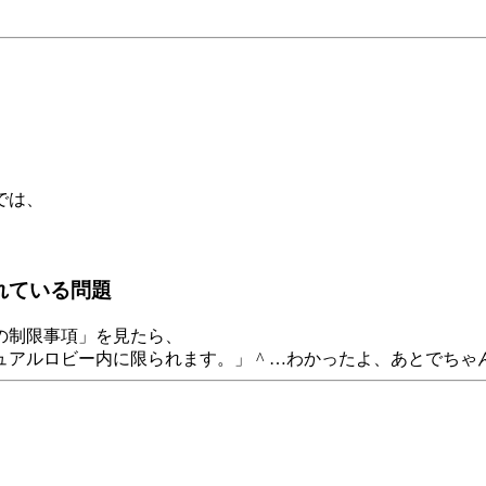
では、
れている問題
の制限事項」を見たら、
アルロビー内に限られます。」 ^ …わかったよ、あとでちゃん