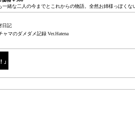
も一緒な二人の今までとこれからの物語。全然お姉様っぽくない
財日記
チャマのダメダメ記録 Ver.Hatena