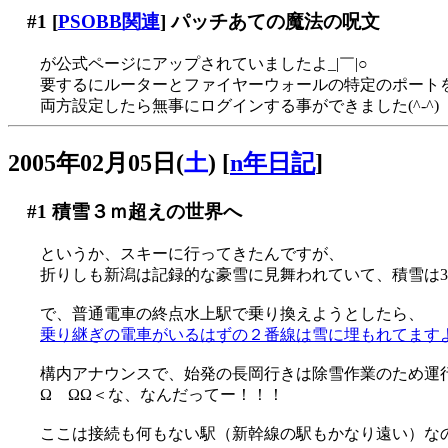
#1
[
PSOBB関連
] パッチあての魔法の呪文
が公式ページにアップされていましたよ_|￣|○
要するにルーターとファイヤーウォールの特定のポート
両方設定したら無事にログインする事ができました(^-^)
2005年02月05日(
土
)
[
n年日記
]
#1
積雪３ｍ超えの世界へ
というか、スキーに行ってきたんですが、
折りしも新潟は記録的な豪雪に見舞われていて、積雪は3ｍを軽く
で、普通電車の終点水上駅で乗り換えようとしたら、
乗り継ぎの電車がいるはずの２番線は雪に埋もれてますよ？
構内アナウンスで、始発の長岡行きは除雪作業のため運
Ω ΩΩ＜な、なんだってー！！！
ここは接続も何もない駅（新幹線の駅もかなり遠い）なの