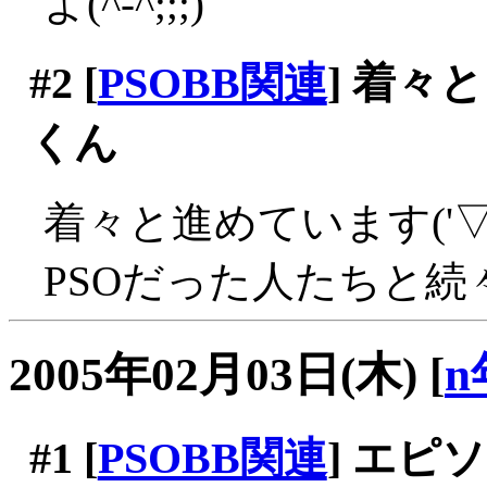
よ(^-^;;;)
#2
[
PSOBB関連
] 着々
くん
着々と進めています('▽
PSOだった人たちと続々
2005年02月03日(木)
[
n
#1
[
PSOBB関連
] エ