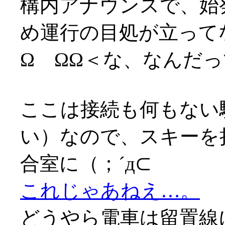
構内アナウンスで、始
め運行の目処が立って
Ω ΩΩ＜な、なんだ
ここは接続も何もない
い）なので、スキーを
合室に（；´д⊂
これじゃあねえ…。
どうやら電車は留置線