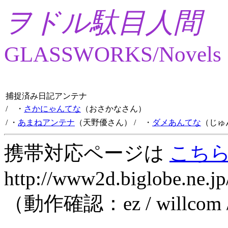
ヲドル駄目人間
GLASSWORKS/Novels
捕捉済み日記アンテナ
/ ・
さかにゃんてな
（おさかなさん）
/ ・
あまねアンテナ
（天野優さん）
/ ・
ダメあんてな
（じゅ
携帯対応ページは
こち
http://www2d.biglobe.ne.jp
（動作確認：ez / willcom 