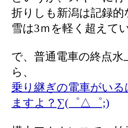
折りしも新潟は記録的
雪は3ｍを軽く超えているとか
で、普通電車の終点水
ら、
乗り継ぎの電車がいる
ますよ？∑(゜△゜;)