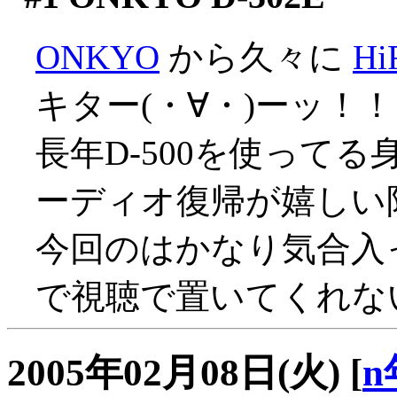
ONKYO
から久々に
H
キター(・∀・)ーッ！！
長年D-500を使ってる
ーディオ復帰が嬉しい限り
今回のはかなり気合入
で視聴で置いてくれな
2005年02月08日(火)
[
n