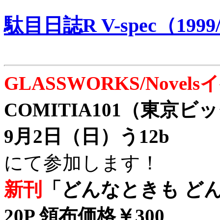
駄目日誌R V-spec（1999/
GLASSWORKS/Nove
COMITIA101（東京
9月2日（日）う12b
にて参加します！
新刊
「どんなときも どん
20P 領布価格￥300