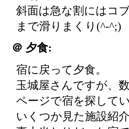
斜面は急な割にはコ
まで滑りまくり(^-^;)
＠
夕食:
宿に戻って夕食。
玉城屋さんですが、
ページで宿を探して
いくつか見た施設紹