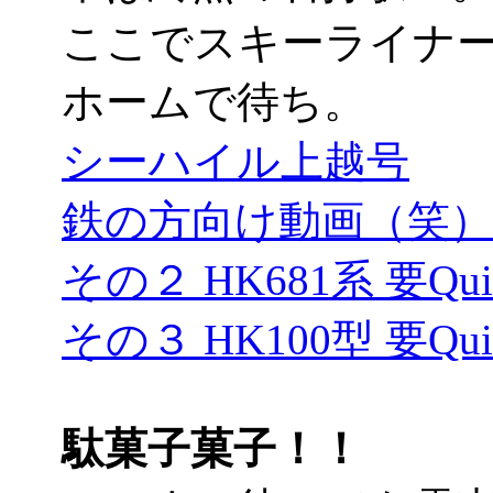
ここでスキーライナ
ホームで待ち。
シーハイル上越号
鉄の方向け動画（笑）要Q
その２ HK681系 要Quic
その３ HK100型 要Quic
駄菓子菓子！！