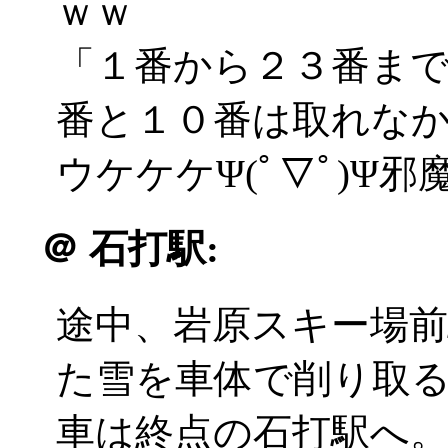
ｗｗ
「１番から２３番ま
番と１０番は取れな
ウケケケΨ(ﾟ▽ﾟ)Ψ
＠
石打駅:
途中、岩原スキー場
た雪を車体で削り取
車は終点の石打駅へ