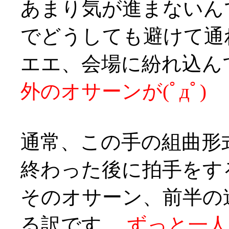
あまり気が進まないん
でどうしても避けて通れ
エエ、会場に紛れ込ん
外のオサーンが(ﾟдﾟ)
通常、この手の組曲形
終わった後に拍手をす
そのオサーン、前半の
る訳です、
ずっと一人