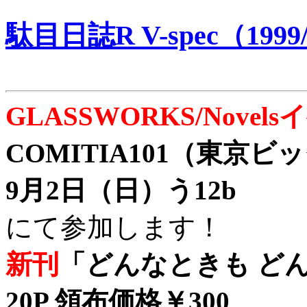
駄目日誌R V-spec（1999/
GLASSWORKS/Nove
COMITIA101（東京
9月2日（日）う12b
にて参加します！
新刊
「どんなときも どん
20P 領布価格￥300