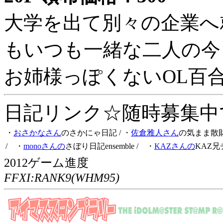
大学を出て別々の企業へ
もいつも一緒な二人の今
お姉様っぽくないOL百
日記リンク☆随時募集中です
・
おさかなさん
のさかにゃ日記
/ ・
佐倉雅人さん
の気まま散
/ ・
monoさんの
さぼり日記ensemble
/ ・
KAZさんの
KAZ兄
2012ゲーム進度
FFXI:RANK9(WHM95)