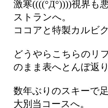
激寒((((°Д°)))
ストランへ。
ココアと特製カルビ
どうやらこちらのリ
のまま表へとんぼ返
数年ぶりのスキーで
大別当コースへ。