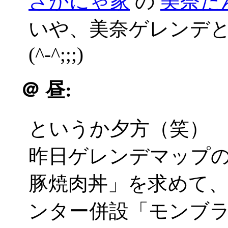
さかにゃ家
の
美奈た
いや、美奈ゲレンデ
(^-^;;;)
＠
昼:
というか夕方（笑）
昨日ゲレンデマップ
豚焼肉丼」を求めて
ンター併設「モンブ