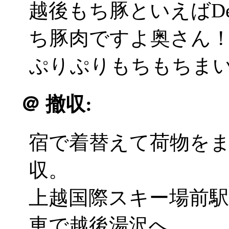
越後もち豚といえばDe
ち豚肉ですよ奥さん
ぷりぷりもちもちまいう
＠
撤収:
宿で着替えて荷物を
収。
上越国際スキー場前
車で越後湯沢へ。