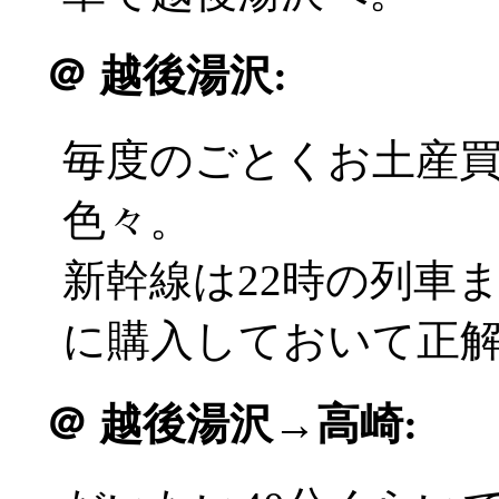
＠
越後湯沢:
毎度のごとくお土産
色々。
新幹線は22時の列車
に購入しておいて正解(^
＠
越後湯沢→高崎: