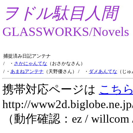
ヲドル駄目人間
GLASSWORKS/Novels
捕捉済み日記アンテナ
/ ・
さかにゃんてな
（おさかなさん）
/ ・
あまねアンテナ
（天野優さん）
/ ・
ダメあんてな
（じゅ
携帯対応ページは
こち
http://www2d.biglobe.ne.jp
（動作確認：ez / willcom 