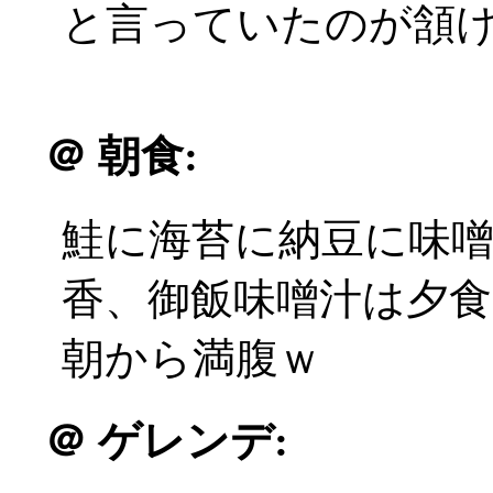
と言っていたのが頷
＠
朝食:
鮭に海苔に納豆に味
香、御飯味噌汁は夕
朝から満腹ｗ
＠
ゲレンデ: