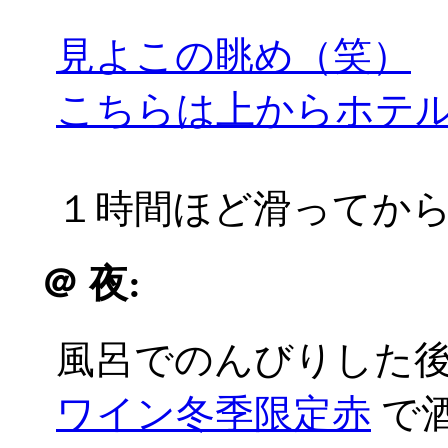
見よこの眺め（笑）
こちらは上からホテ
１時間ほど滑ってか
＠
夜:
風呂でのんびりした
ワイン冬季限定赤
で